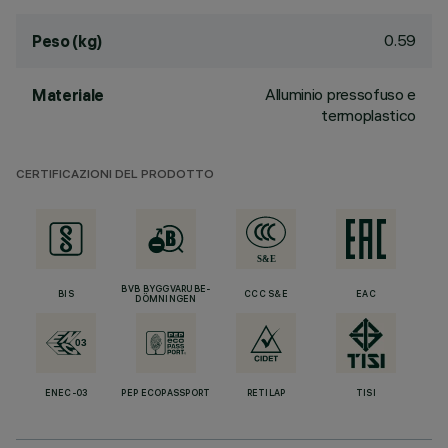
0.59
Peso (kg)
Alluminio pressofuso e
Materiale
termoplastico
CERTIFICAZIONI DEL PRODOTTO
BVB BYGGVARUBE-
BIS
CCC S&E
EAC
DÖMNINGEN
ENEC-03
PEP ECOPASSPORT
RETILAP
TISI