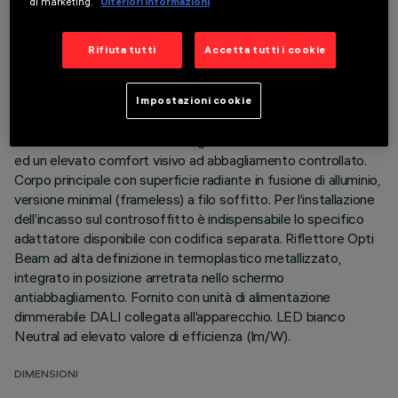
di marketing.
Ulteriori informazioni
ULTIMO AGGIORNAMENTO: 07/08/2026
DESCRIZIONE
Rifiuta tutti
Accetta tutti i cookie
Apparecchio miniaturizzato lineare ad incasso a 15 elementi
ottici per sorgenti LED - ottica fissa. Nonostante le
Impostazioni cookie
dimensioni extra-compatte del prodotto, la tecnologia
brevettata del sistema ottico garantisce un flusso efficace
ed un elevato comfort visivo ad abbagliamento controllato.
Corpo principale con superficie radiante in fusione di alluminio,
versione minimal (frameless) a filo soffitto. Per l’installazione
dell’incasso sul controsoffitto è indispensabile lo specifico
adattatore disponibile con codifica separata. Riflettore Opti
Beam ad alta definizione in termoplastico metallizzato,
integrato in posizione arretrata nello schermo
antiabbagliamento. Fornito con unità di alimentazione
dimmerabile DALI collegata all’apparecchio. LED bianco
Neutral ad elevato valore di efficienza (lm/W).
DIMENSIONI