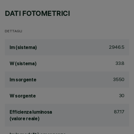
DATI FOTOMETRICI
DETTAGLI
2946.5
lm (sistema)
33.8
W (sistema)
3550
lm sorgente
30
W sorgente
87.17
Efficienza luminosa
(valore reale)