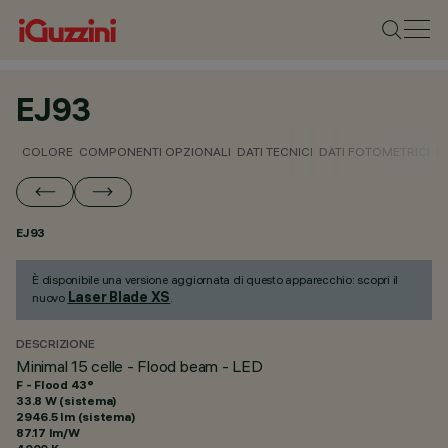
EJ93
COLORE
COMPONENTI OPZIONALI
DATI TECNICI
DATI FOTOMETRICI
D
EJ93
È disponibile una versione aggiornata di questo apparecchio: scopri il
Laser Blade XS
nuovo
.
DESCRIZIONE
Minimal 15 celle - Flood beam - LED
F - Flood 43°
33.8 W (sistema)
2946.5 lm (sistema)
87.17 lm/W