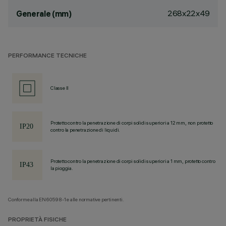
268x22x49
Generale (mm)
PERFORMANCE TECNICHE
Classe II
Protetto contro la penetrazione di corpi solidi superiori a 12 mm, non protetto
contro la penetrazione di liquidi.
Protetto contro la penetrazione di corpi solidi superiori a 1 mm, protetto contro
la pioggia.
Conforme alla EN60598-1 e alle normative pertinenti.
PROPRIETÀ FISICHE