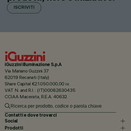
ISCRIVITI
iGuzzini illuminazione S.p.A
Via Mariano Guzzini 37
62019 Recanati (Italy)
Share Capital €21.050.000,00 i.v.
VAT N. and R.I. : (IT)00082630435
CCIAA Macerata, R.E.A. 40632
Contatti e dove trovarci
Social
Prodotti