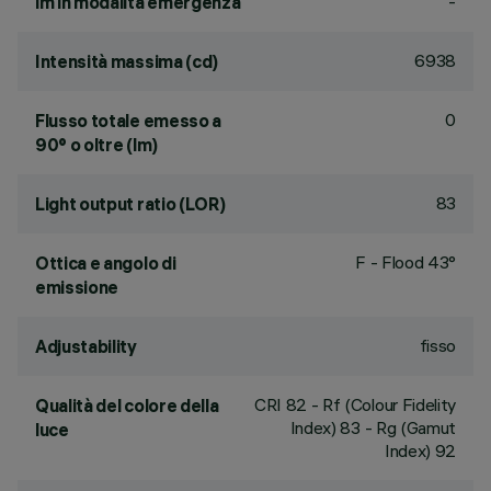
-
lm in modalità emergenza
6938
Intensità massima (cd)
0
Flusso totale emesso a
90° o oltre (lm)
83
Light output ratio (LOR)
F - Flood 43°
Ottica e angolo di
emissione
fisso
Adjustability
CRI
82
- Rf (Colour Fidelity
Qualità del colore della
Index) 83 - Rg (Gamut
luce
Index) 92