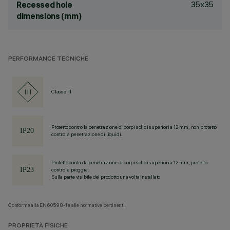
35x35
Recessed hole
dimensions (mm)
PERFORMANCE TECNICHE
Classe III
Protetto contro la penetrazione di corpi solidi superiori a 12 mm, non protetto
contro la penetrazione di liquidi.
Protetto contro la penetrazione di corpi solidi superiori a 12 mm, protetto
contro la pioggia.
Sulla parte visibile del prodotto una volta installato
Conforme alla EN60598-1 e alle normative pertinenti.
PROPRIETÀ FISICHE