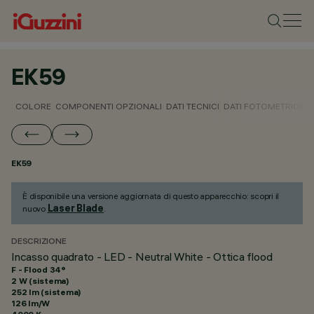
EK59
COLORE
COMPONENTI OPZIONALI
DATI TECNICI
DATI FOTOMETRICI
D
EK59
È disponibile una versione aggiornata di questo apparecchio: scopri il
Laser Blade
nuovo
.
DESCRIZIONE
Incasso quadrato - LED - Neutral White - Ottica flood
F - Flood 34°
2 W (sistema)
252 lm (sistema)
126 lm/W