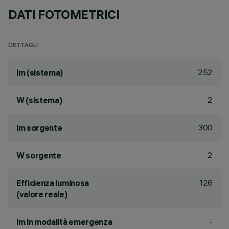
DATI FOTOMETRICI
DETTAGLI
252
lm (sistema)
2
W (sistema)
300
lm sorgente
2
W sorgente
126
Efficienza luminosa
(valore reale)
-
lm in modalità emergenza