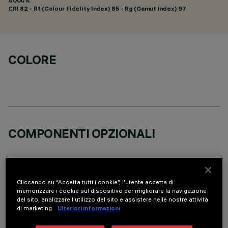
4000 K
CRI
82
- Rf (Colour Fidelity Index) 85 - Rg (Gamut Index) 97
COLORE
COMPONENTI OPZIONALI
Cliccando su “Accetta tutti i cookie”, l'utente accetta di
memorizzare i cookie sul dispositivo per migliorare la navigazione
del sito, analizzare l'utilizzo del sito e assistere nelle nostre attività
DATI TECNICI
di marketing.
Ulteriori informazioni
ULTIMO AGGIORNAMENTO: 05/08/2026