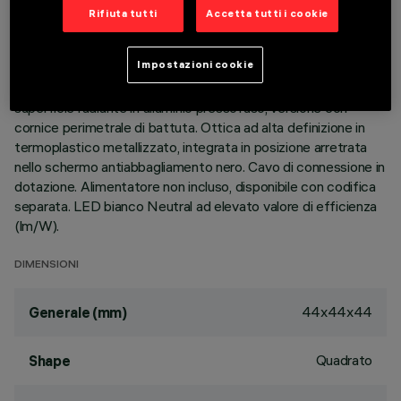
Rifiuta tutti
Accetta tutti i cookie
DESCRIZIONE
Impostazioni cookie
apparecchio miniaturizzato ad incasso quadrato per singolo
LED - ottica fissa - apertura flood. Corpo principale con
superficie radiante in alluminio pressofuso, versione con
cornice perimetrale di battuta. Ottica ad alta definizione in
termoplastico metallizzato, integrata in posizione arretrata
nello schermo antiabbagliamento nero. Cavo di connessione in
dotazione. Alimentatore non incluso, disponibile con codifica
separata. LED bianco Neutral ad elevato valore di efficienza
(lm/W).
DIMENSIONI
44x44x44
Generale (mm)
Quadrato
Shape