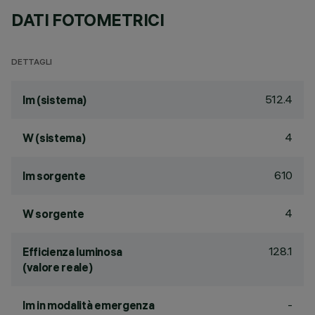
DATI FOTOMETRICI
DETTAGLI
512.4
lm (sistema)
4
W (sistema)
610
lm sorgente
4
W sorgente
128.1
Efficienza luminosa
(valore reale)
-
lm in modalità emergenza