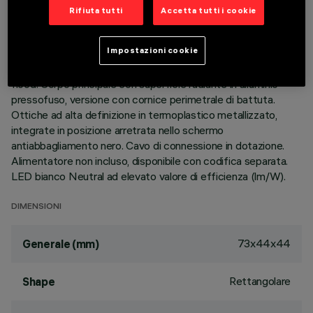
Rifiuta tutti
Accetta tutti i cookie
DESCRIZIONE
Impostazioni cookie
apparecchio miniaturizzato ad incasso rettangolare a 2
elementi ottici con sorgenti LED - ottiche fisse - apertura
flood. Corpo principale con superficie radiante in alluminio
pressofuso, versione con cornice perimetrale di battuta.
Ottiche ad alta definizione in termoplastico metallizzato,
integrate in posizione arretrata nello schermo
antiabbagliamento nero. Cavo di connessione in dotazione.
Alimentatore non incluso, disponibile con codifica separata.
LED bianco Neutral ad elevato valore di efficienza (lm/W).
DIMENSIONI
73x44x44
Generale (mm)
Rettangolare
Shape