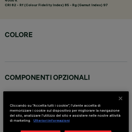
4000 K
CRI
82
- Rf (Colour Fidelity Index) 85 - Rg (Gamut Index) 97
COLORE
COMPONENTI OPZIONALI
Cliccando su “Accetta tutti i cookie”, l'utente accetta di
memorizzare i cookie sul dispositivo per migliorare la navigazione
del sito, analizzare l'utilizzo del sito e assistere nelle nostre attività
DATI TECNICI
di marketing.
Ulteriori informazioni
ULTIMO AGGIORNAMENTO: 05/08/2026