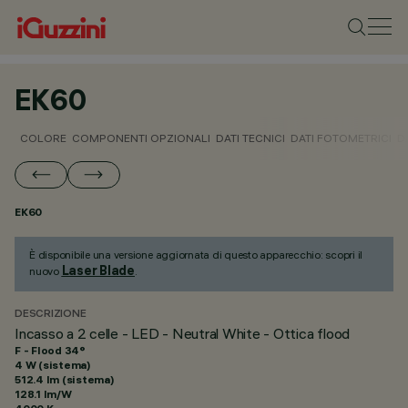
EK60
COLORE
COMPONENTI OPZIONALI
DATI TECNICI
DATI FOTOMETRICI
D
EK60
È disponibile una versione aggiornata di questo apparecchio: scopri il
Laser Blade
nuovo
.
DESCRIZIONE
Incasso a 2 celle - LED - Neutral White - Ottica flood
F - Flood 34°
4 W (sistema)
512.4 lm (sistema)
128.1 lm/W