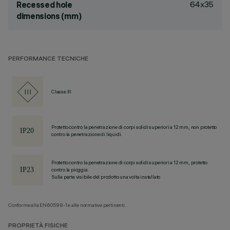
64x35
Recessed hole
dimensions (mm)
PERFORMANCE TECNICHE
Classe III
Protetto contro la penetrazione di corpi solidi superiori a 12 mm, non protetto
contro la penetrazione di liquidi.
Protetto contro la penetrazione di corpi solidi superiori a 12 mm, protetto
contro la pioggia.
Sulla parte visibile del prodotto una volta installato
Conforme alla EN60598-1 e alle normative pertinenti.
PROPRIETÀ FISICHE