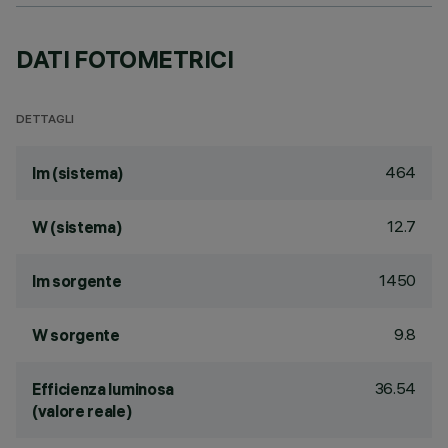
DATI FOTOMETRICI
DETTAGLI
464
lm (sistema)
12.7
W (sistema)
1450
lm sorgente
9.8
W sorgente
36.54
Efficienza luminosa
(valore reale)