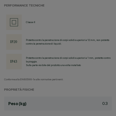
PERFORMANCE TECNICHE
Classe II
Protetto contro la penetrazione di corpi solidi superiori a 12 mm, non protetto
contro la penetrazione di liquidi.
Protetto contro la penetrazione di corpi solidi superiori a 1 mm, protetto contro
la pioggia.
Sulla parte visibile del prodotto una volta installato
Conforme alla EN60598-1 e alle normative pertinenti.
PROPRIETÀ FISICHE
0.3
Peso (kg)