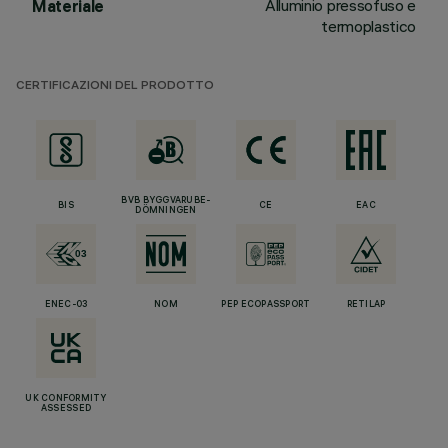
Alluminio pressofuso e
Materiale
termoplastico
CERTIFICAZIONI DEL PRODOTTO
BVB BYGGVARUBE-
BIS
CE
EAC
DÖMNINGEN
ENEC-03
NOM
PEP ECOPASSPORT
RETILAP
UK CONFORMITY
ASSESSED