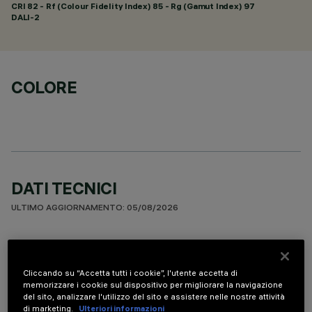
CRI
82
- Rf (Colour Fidelity Index) 85 - Rg (Gamut Index) 97
DALI-2
COLORE
DATI TECNICI
ULTIMO AGGIORNAMENTO: 05/08/2026
DESCRIZIONE
Apparecchio miniaturizzato lineare ad incasso per sorgenti
Cliccando su “Accetta tutti i cookie”, l'utente accetta di
LED. Sistema ottico asimmetrico specializzato per ottenere
memorizzare i cookie sul dispositivo per migliorare la navigazione
del sito, analizzare l'utilizzo del sito e assistere nelle nostre attività
una efficace distribuzione sulla parete, evitando zone d’ombra
di marketing.
Ulteriori informazioni