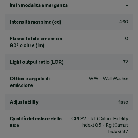
-
lm in modalità emergenza
460
Intensità massima (cd)
0
Flusso totale emesso a
90° o oltre (lm)
32
Light output ratio (LOR)
WW - Wall Washer
Ottica e angolo di
emissione
fisso
Adjustability
CRI
82
- Rf (Colour Fidelity
Qualità del colore della
Index) 85 - Rg (Gamut
luce
Index) 97