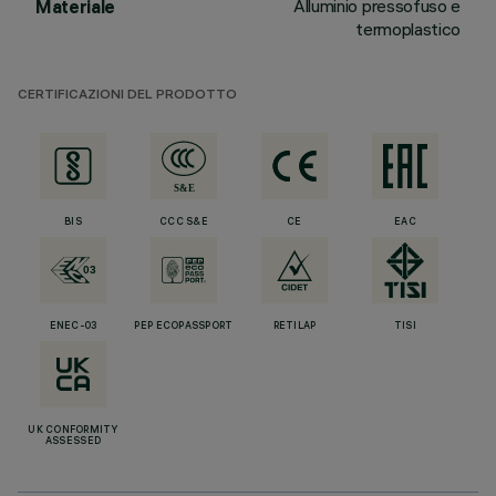
Alluminio pressofuso e
Materiale
termoplastico
CERTIFICAZIONI DEL PRODOTTO
BIS
CCC S&E
CE
EAC
ENEC-03
PEP ECOPASSPORT
RETILAP
TISI
UK CONFORMITY
ASSESSED