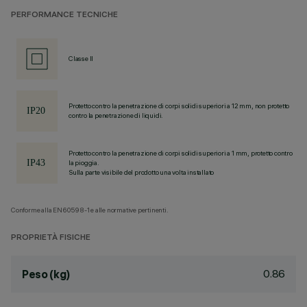
PERFORMANCE TECNICHE
Classe II
Protetto contro la penetrazione di corpi solidi superiori a 12 mm, non protetto
contro la penetrazione di liquidi.
Protetto contro la penetrazione di corpi solidi superiori a 1 mm, protetto contro
la pioggia.
Sulla parte visibile del prodotto una volta installato
Conforme alla EN60598-1 e alle normative pertinenti.
PROPRIETÀ FISICHE
0.86
Peso (kg)