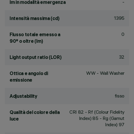
-
lm in modalità emergenza
1395
Intensità massima (cd)
0
Flusso totale emesso a
90° o oltre (lm)
32
Light output ratio (LOR)
WW - Wall Washer
Ottica e angolo di
emissione
fisso
Adjustability
CRI
82
- Rf (Colour Fidelity
Qualità del colore della
Index) 85 - Rg (Gamut
luce
Index) 97