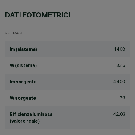
DATI FOTOMETRICI
DETTAGLI
1408
lm (sistema)
33.5
W (sistema)
4400
lm sorgente
29
W sorgente
42.03
Efficienza luminosa
(valore reale)