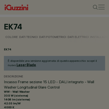
EK74
COLORE
DATI TECNICI
DATI FOTOMETRICI
DATI ELETTRICI
INSTALLAZI
EK74
È disponibile una versione aggiornata di questo apparecchio: scopri il
Laser Blade
nuovo
.
DESCRIZIONE
Incasso Frame sezione 15 LED - DALI integrato - Wall
Washer Longitudinal Glare Control
WW - Wall Washer
33.5 W (sistema)
1408 lm (sistema)
42.03 lm/W
4000 K