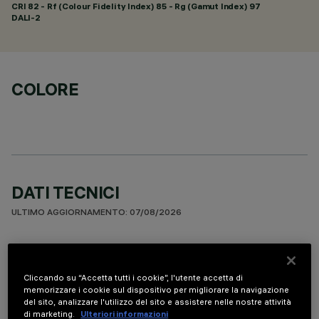
CRI
82
- Rf (Colour Fidelity Index) 85 - Rg (Gamut Index) 97
DALI-2
COLORE
DATI TECNICI
ULTIMO AGGIORNAMENTO: 07/08/2026
DESCRIZIONE
Apparecchio miniaturizzato lineare ad incasso per sorgenti
Cliccando su “Accetta tutti i cookie”, l'utente accetta di
LED. Sistema ottico asimmetrico specializzato per ottenere
memorizzare i cookie sul dispositivo per migliorare la navigazione
del sito, analizzare l'utilizzo del sito e assistere nelle nostre attività
una efficace distribuzione sulla parete, evitando zone d’ombra
di marketing.
Ulteriori informazioni