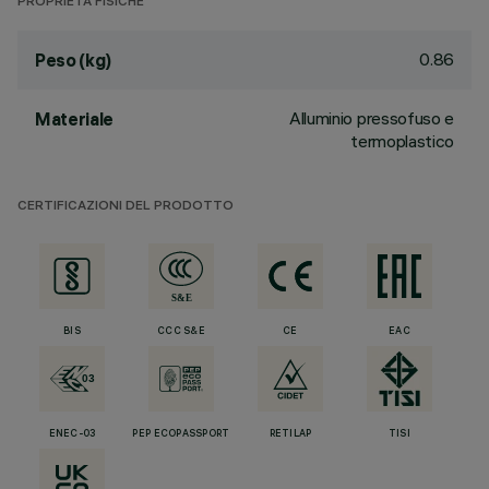
PROPRIETÀ FISICHE
0.86
Peso (kg)
Alluminio pressofuso e
Materiale
termoplastico
CERTIFICAZIONI DEL PRODOTTO
BIS
CCC S&E
CE
EAC
ENEC-03
PEP ECOPASSPORT
RETILAP
TISI