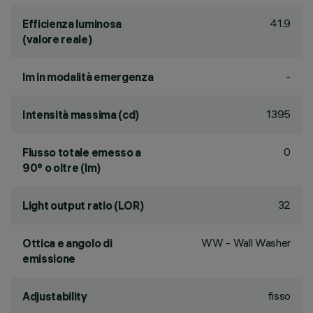
41.9
Efficienza luminosa
(valore reale)
-
lm in modalità emergenza
1395
Intensità massima (cd)
0
Flusso totale emesso a
90° o oltre (lm)
32
Light output ratio (LOR)
WW - Wall Washer
Ottica e angolo di
emissione
fisso
Adjustability