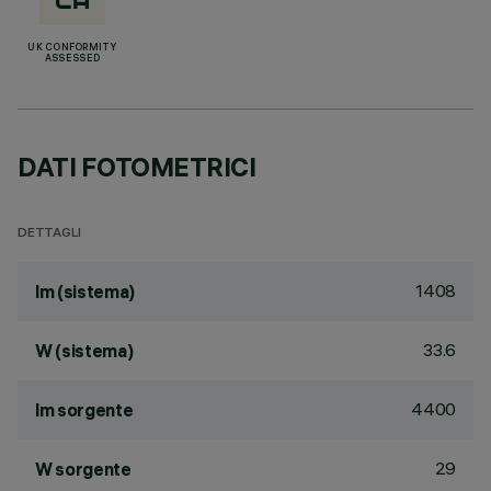
UK CONFORMITY
ASSESSED
DATI FOTOMETRICI
DETTAGLI
1408
lm (sistema)
33.6
W (sistema)
4400
lm sorgente
29
W sorgente