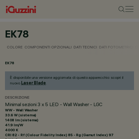
EK78
COLORE
COMPONENTI OPZIONALI
DATI TECNICI
DATI FOTOMETRICI
D
EK78
È disponibile una versione aggiornata di questo apparecchio: scopri il
Laser Blade
nuovo
.
DESCRIZIONE
Minimal sezioni 3 x 5 LED - Wall Washer - LGC
WW - Wall Washer
33.6 W (sistema)
1408 lm (sistema)
41.9 lm/W
4000 K
CRI
82
- Rf (Colour Fidelity Index) 85 - Rg (Gamut Index) 97