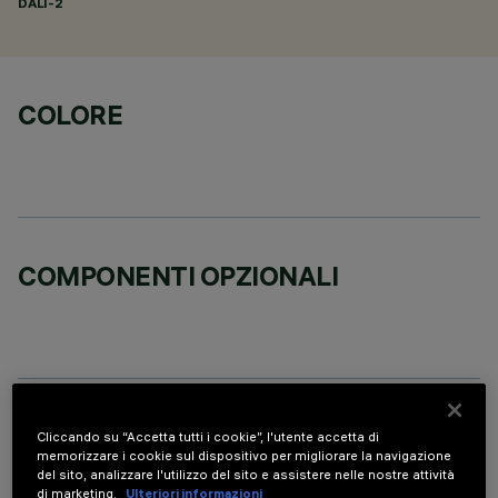
DALI-2
COLORE
COMPONENTI OPZIONALI
DATI TECNICI
Cliccando su “Accetta tutti i cookie”, l'utente accetta di
memorizzare i cookie sul dispositivo per migliorare la navigazione
ULTIMO AGGIORNAMENTO: 07/08/2026
del sito, analizzare l'utilizzo del sito e assistere nelle nostre attività
di marketing.
Ulteriori informazioni