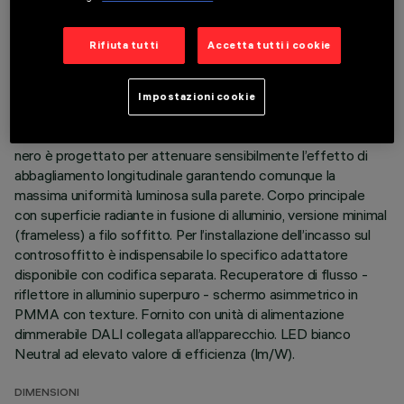
DESCRIZIONE
Rifiuta tutti
Accetta tutti i cookie
Apparecchio miniaturizzato lineare ad incasso per sorgenti
LED, specializzato per illuminazione verticale delle pareti. Il
sistema ottico brevettato garantisce un’emissione
Impostazioni cookie
omogenea ed efficace sulla parete, evitando zone d’ombra in
prossimità del soffitto. Il telaio perimetrale in policarbonato
nero è progettato per attenuare sensibilmente l’effetto di
abbagliamento longitudinale garantendo comunque la
massima uniformità luminosa sulla parete. Corpo principale
con superficie radiante in fusione di alluminio, versione minimal
(frameless) a filo soffitto. Per l’installazione dell’incasso sul
controsoffitto è indispensabile lo specifico adattatore
disponibile con codifica separata. Recuperatore di flusso -
riflettore in alluminio superpuro - schermo asimmetrico in
PMMA con texture. Fornito con unità di alimentazione
dimmerabile DALI collegata all’apparecchio. LED bianco
Neutral ad elevato valore di efficienza (lm/W).
DIMENSIONI