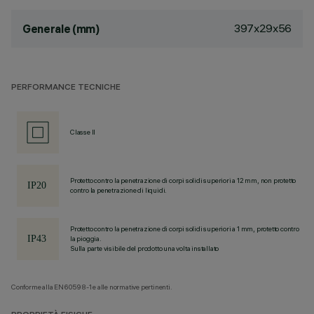
397x29x56
Generale (mm)
PERFORMANCE TECNICHE
Classe II
Protetto contro la penetrazione di corpi solidi superiori a 12 mm, non protetto
contro la penetrazione di liquidi.
Protetto contro la penetrazione di corpi solidi superiori a 1 mm, protetto contro
la pioggia.
Sulla parte visibile del prodotto una volta installato
Conforme alla EN60598-1 e alle normative pertinenti.