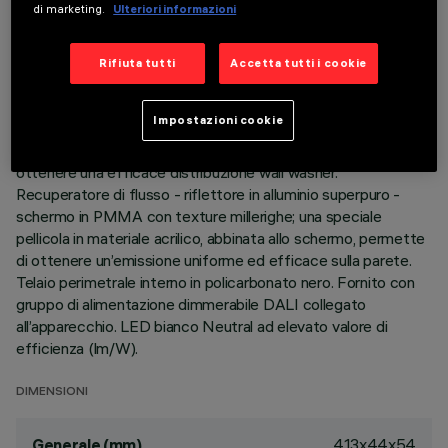
di marketing.
Ulteriori informazioni
DESCRIZIONE
Rifiuta tutti
Accetta tutti i cookie
Apparecchio miniaturizzato rettangolare ad incasso con
sorgenti LED. Corpo principale con superficie radiante in
Impostazioni cookie
alluminio pressofuso, versione con cornice perimetrale di
battuta. Sistema ottico asimmetrico specializzato per
ottenere una efficace distribuzione wall washer.
Recuperatore di flusso - riflettore in alluminio superpuro -
schermo in PMMA con texture millerighe; una speciale
pellicola in materiale acrilico, abbinata allo schermo, permette
di ottenere un’emissione uniforme ed efficace sulla parete.
Telaio perimetrale interno in policarbonato nero. Fornito con
gruppo di alimentazione dimmerabile DALI collegato
all’apparecchio. LED bianco Neutral ad elevato valore di
efficienza (lm/W).
DIMENSIONI
413x44x54
Generale (mm)