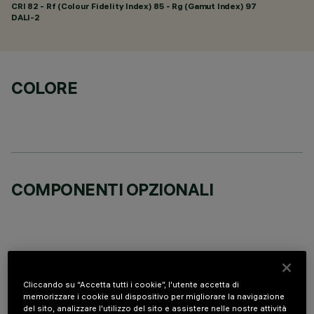
CRI
82
- Rf (Colour Fidelity Index) 85 - Rg (Gamut Index) 97
DALI-2
COLORE
COMPONENTI OPZIONALI
Cliccando su “Accetta tutti i cookie”, l'utente accetta di
DATI TECNICI
memorizzare i cookie sul dispositivo per migliorare la navigazione
del sito, analizzare l'utilizzo del sito e assistere nelle nostre attività
ULTIMO AGGIORNAMENTO: 05/08/2026