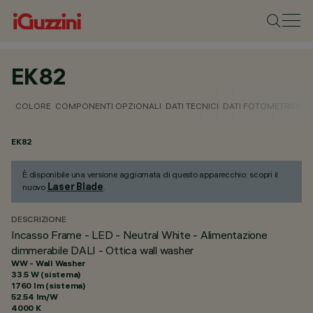
EK82
COLORE
COMPONENTI OPZIONALI
DATI TECNICI
DATI FOTOMETRICI
D
EK82
È disponibile una versione aggiornata di questo apparecchio: scopri il
Laser Blade
nuovo
.
DESCRIZIONE
Incasso Frame - LED - Neutral White - Alimentazione
dimmerabile DALI - Ottica wall washer
WW - Wall Washer
33.5 W (sistema)
1760 lm (sistema)
52.54 lm/W
4000 K