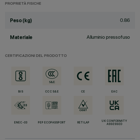
PROPRIETÀ FISICHE
0.86
Peso (kg)
Alluminio pressofuso
Materiale
CERTIFICAZIONI DEL PRODOTTO
BIS
CCC S&E
CE
EAC
UK CONFORMITY
ENEC-03
PEP ECOPASSPORT
RETILAP
ASSESSED