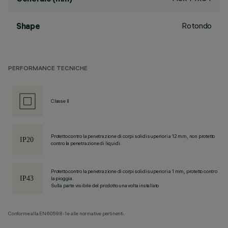
Rotondo
Shape
PERFORMANCE TECNICHE
Classe II
Protetto contro la penetrazione di corpi solidi superiori a 12 mm, non protetto
contro la penetrazione di liquidi.
Protetto contro la penetrazione di corpi solidi superiori a 1 mm, protetto contro
la pioggia.
Sulla parte visibile del prodotto una volta installato
Conforme alla EN60598-1 e alle normative pertinenti.