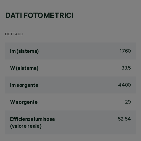
DATI FOTOMETRICI
DETTAGLI
1760
lm (sistema)
33.5
W (sistema)
4400
lm sorgente
29
W sorgente
52.54
Efficienza luminosa
(valore reale)