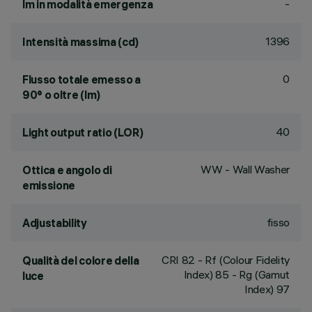
-
lm in modalità emergenza
1396
Intensità massima (cd)
0
Flusso totale emesso a
90° o oltre (lm)
40
Light output ratio (LOR)
WW - Wall Washer
Ottica e angolo di
emissione
fisso
Adjustability
CRI
82
- Rf (Colour Fidelity
Qualità del colore della
Index) 85 - Rg (Gamut
luce
Index) 97