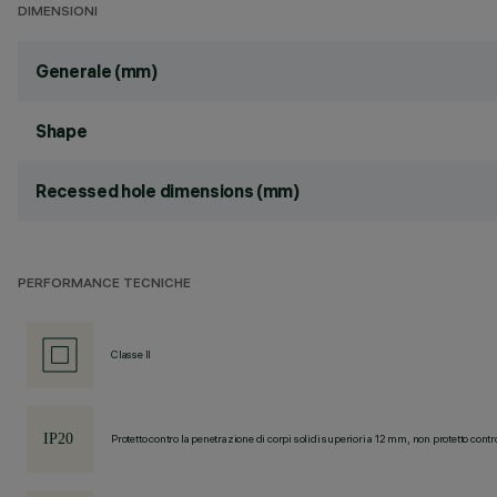
DIMENSIONI
Generale (mm)
Shape
Recessed hole dimensions (mm)
PERFORMANCE TECNICHE
Classe II
Protetto contro la penetrazione di corpi solidi superiori a 12 mm, non protetto contr