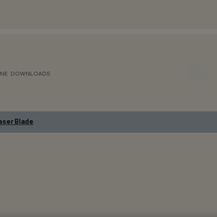
ONE
DOWNLOADS
aser Blade
.