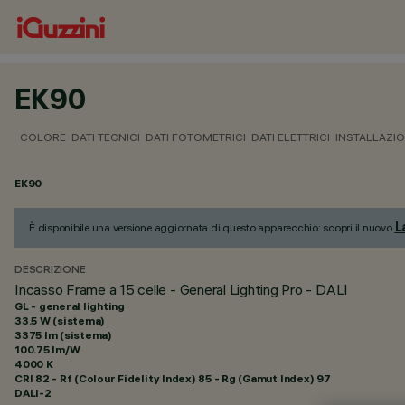
EK90
COLORE
DATI TECNICI
DATI FOTOMETRICI
DATI ELETTRICI
INSTALLAZI
EK90
L
È disponibile una versione aggiornata di questo apparecchio: scopri il nuovo
DESCRIZIONE
Incasso Frame a 15 celle - General Lighting Pro - DALI
GL - general lighting
33.5 W (sistema)
3375 lm (sistema)
100.75 lm/W
4000 K
CRI
82
- Rf (Colour Fidelity Index) 85 - Rg (Gamut Index) 97
DALI-2