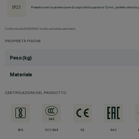
Protetto contro la penetrazione di corpi solidi superiori a 12 mm, protetto contro la 
Conforme alla EN60598-1 e alle normative pertinenti.
PROPRIETÀ FISICHE
Peso (kg)
Materiale
CERTIFICAZIONI DEL PRODOTTO
BIS
CCC S&E
CE
EAC