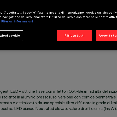
u “Accetta tutti i cookie”, l'utente accetta di memorizzare i cookie sul dispositi
a navigazione del sito, analizzare l'utilizzo del sito e assistere nelle nostre attivi
Ulteriori informazioni
zioni cookie
Rifiuta tutti
Accetta tut
enti LED - ottiche fisse con riflettori Opti-Beam ad alta definizion
radiante in alluminio pressofuso, versione con cornice perimetrale d
rmato e ottimizzato da uno speciale filtro diffusore in grado di li
recchio. LED bianco Neutral ad elevato valore di efficienza (lm/W).