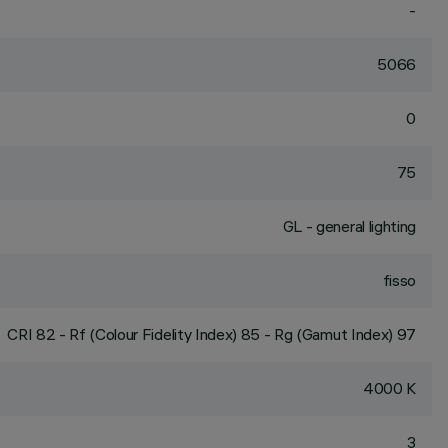
-
5066
0
75
GL - general lighting
fisso
CRI
82
- Rf (Colour Fidelity Index) 85 - Rg (Gamut Index) 97
4000 K
3