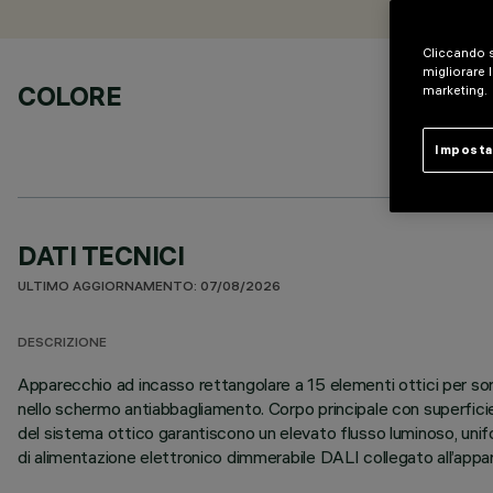
Cliccando s
migliorare l
COLORE
marketing.
Imposta
DATI TECNICI
ULTIMO AGGIORNAMENTO: 07/08/2026
DESCRIZIONE
Apparecchio ad incasso rettangolare a 15 elementi ottici per sorg
nello schermo antiabbagliamento. Corpo principale con superficie 
del sistema ottico garantiscono un elevato flusso luminoso, unifo
di alimentazione elettronico dimmerabile DALI collegato all’appa