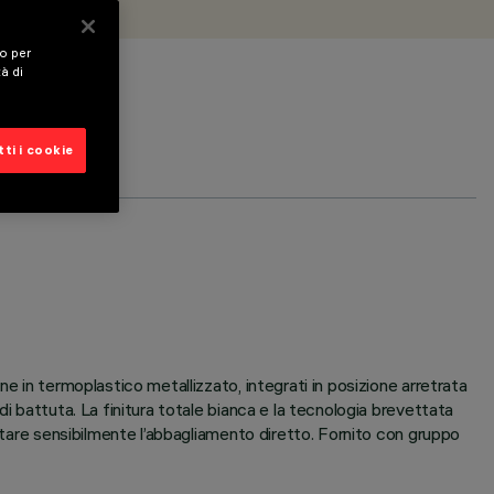
vo per
tà di
ti i cookie
e in termoplastico metallizzato, integrati in posizione arretrata
i battuta. La finitura totale bianca e la tecnologia brevettata
mitare sensibilmente l’abbagliamento diretto. Fornito con gruppo