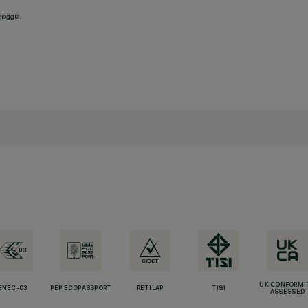
pioggia.
UK CONFORMI
ENEC-03
PEP ECOPASSPORT
RETILAP
TISI
ASSESSED