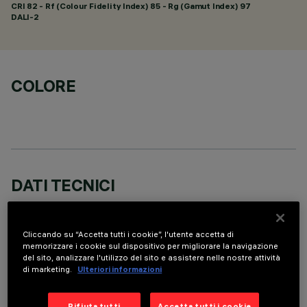
CRI
82
- Rf (Colour Fidelity Index) 85 - Rg (Gamut Index) 97
DALI-2
COLORE
DATI TECNICI
ULTIMO AGGIORNAMENTO: 07/08/2026
Cliccando su “Accetta tutti i cookie”, l'utente accetta di
DESCRIZIONE
memorizzare i cookie sul dispositivo per migliorare la navigazione
del sito, analizzare l'utilizzo del sito e assistere nelle nostre attività
Apparecchio rettangolare ad incasso con sorgenti LED. Vano
di marketing.
Ulteriori informazioni
strutturale in lamiera di acciaio sagomata con faldina
perimetrale di battuta. I due elementi lineari a 10 celle
Rifiuta tutti
Accetta tutti i cookie