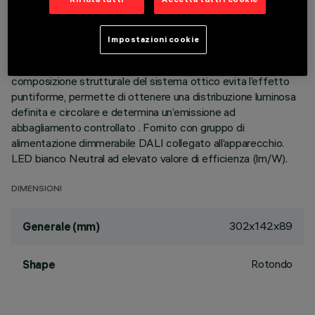
luminose, realizzati in alluminio pressofuso e direzionabili
indipendentemente, permettono di indirizzare l’emissione con
possibilità di orientamento basculante +/- 30°. Ottiche ad
Impostazioni cookie
alta definizione in termoplastico metallizzato, integrate in
posizione arretrata nello schermo antiabbagliamento nero; la
composizione strutturale del sistema ottico evita l’effetto
puntiforme, permette di ottenere una distribuzione luminosa
definita e circolare e determina un’emissione ad
abbagliamento controllato . Fornito con gruppo di
alimentazione dimmerabile DALI collegato all’apparecchio.
LED bianco Neutral ad elevato valore di efficienza (lm/W).
DIMENSIONI
302x142x89
Generale (mm)
Rotondo
Shape