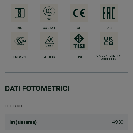
BIS
CCC S&E
CE
EAC
UK CONFORMITY
ENEC-03
RETILAP
TISI
ASSESSED
DATI FOTOMETRICI
DETTAGLI
4930
lm (sistema)