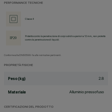
PERFORMANCE TECNICHE
Classe II
Protetto contro la penetrazione di corpi solidi superiori a 12 mm, non protetto
contro la penetrazione di liquidi.
Conforme alla EN60598-1 e alle normative pertinenti.
PROPRIETÀ FISICHE
2.8
Peso (kg)
Alluminio pressofuso
Materiale
CERTIFICAZIONI DEL PRODOTTO