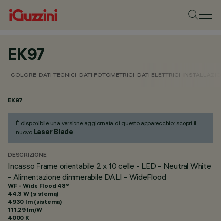
EK97
COLORE
DATI TECNICI
DATI FOTOMETRICI
DATI ELETTRICI
INSTALLAZI
EK97
È disponibile una versione aggiornata di questo apparecchio: scopri il
Laser Blade
nuovo
.
DESCRIZIONE
Incasso Frame orientabile 2 x 10 celle - LED - Neutral White
- Alimentazione dimmerabile DALI - WideFlood
WF - Wide Flood 48°
44.3 W (sistema)
4930 lm (sistema)
111.29 lm/W
4000 K