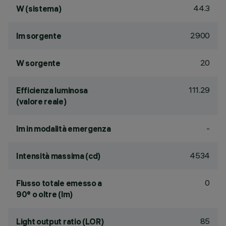
44.3
W (sistema)
2900
lm sorgente
20
W sorgente
111.29
Efficienza luminosa
(valore reale)
-
lm in modalità emergenza
4534
Intensità massima (cd)
0
Flusso totale emesso a
90° o oltre (lm)
85
Light output ratio (LOR)