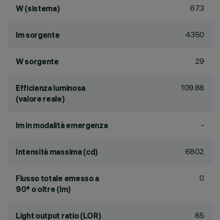
67.3
W (sistema)
4350
lm sorgente
29
W sorgente
109.88
Efficienza luminosa
(valore reale)
-
lm in modalità emergenza
6802
Intensità massima (cd)
0
Flusso totale emesso a
90° o oltre (lm)
85
Light output ratio (LOR)