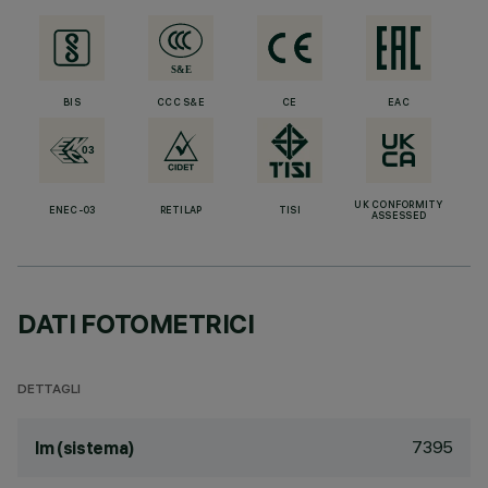
BIS
CCC S&E
CE
EAC
UK CONFORMITY
ENEC-03
RETILAP
TISI
ASSESSED
DATI FOTOMETRICI
DETTAGLI
7395
lm (sistema)