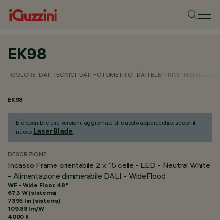
EK98
COLORE
DATI TECNICI
DATI FOTOMETRICI
DATI ELETTRICI
INSTALLAZI
EK98
È disponibile una versione aggiornata di questo apparecchio: scopri il
Laser Blade
nuovo
.
DESCRIZIONE
Incasso Frame orientabile 2 x 15 celle - LED - Neutral White
- Alimentazione dimmerabile DALI - WideFlood
WF - Wide Flood 48°
67.3 W (sistema)
7395 lm (sistema)
109.88 lm/W
4000 K