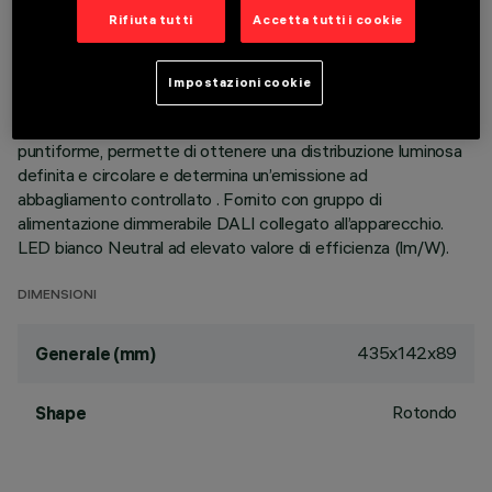
luminose, realizzati in alluminio pressofuso e direzionabili
Rifiuta tutti
Accetta tutti i cookie
indipendentemente, permettono di indirizzare l’emissione con
possibilità di orientamento basculante +/- 30°. Ottiche ad
alta definizione in termoplastico metallizzato, integrate in
Impostazioni cookie
posizione arretrata nello schermo antiabbagliamento nero; la
composizione strutturale del sistema ottico evita l’effetto
puntiforme, permette di ottenere una distribuzione luminosa
definita e circolare e determina un’emissione ad
abbagliamento controllato . Fornito con gruppo di
alimentazione dimmerabile DALI collegato all’apparecchio.
LED bianco Neutral ad elevato valore di efficienza (lm/W).
DIMENSIONI
435x142x89
Generale (mm)
Rotondo
Shape