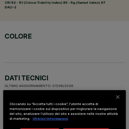
CRI
82
- Rf (Colour Fidelity Index) 85 - Rg (Gamut Index) 97
DALI-2
COLORE
DATI TECNICI
ULTIMO AGGIORNAMENTO: 07/08/2026
DESCRIZIONE
Cliccando su “Accetta tutti i cookie”, l'utente accetta di
memorizzare i cookie sul dispositivo per migliorare la navigazione
Apparecchio rettangolare ad incasso con sorgenti LED. Vano
del sito, analizzare l'utilizzo del sito e assistere nelle nostre attività
strutturale in lamiera di acciaio sagomata con faldina
di marketing.
Ulteriori informazioni
perimetrale di battuta. I due elementi lineari a 15 celle