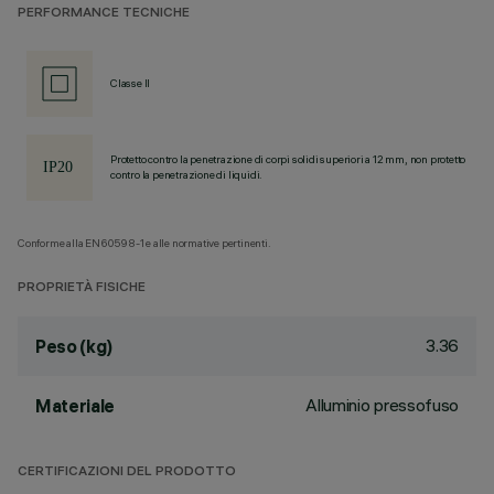
PERFORMANCE TECNICHE
Classe II
Protetto contro la penetrazione di corpi solidi superiori a 12 mm, non protetto
contro la penetrazione di liquidi.
Conforme alla EN60598-1 e alle normative pertinenti.
PROPRIETÀ FISICHE
3.36
Peso (kg)
Alluminio pressofuso
Materiale
CERTIFICAZIONI DEL PRODOTTO