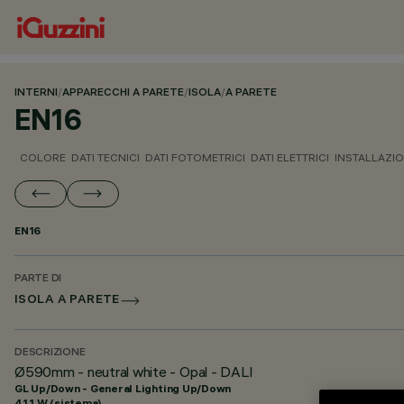
INTERNI
/
APPARECCHI A PARETE
/
ISOLA
/
A PARETE
EN16
COLORE
DATI TECNICI
DATI FOTOMETRICI
DATI ELETTRICI
INSTALLAZI
EN16
PARTE DI
ISOLA A PARETE
DESCRIZIONE
Ø590mm - neutral white - Opal - DALI
GL Up/Down - General Lighting Up/Down
41.1 W (sistema)