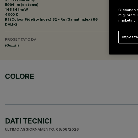
5994 lm (sistema)
145.84 lm/W
Cliccando s
4000 K
migliorare l
Rf (Colour Fidelity Index) 82 - Rg (Gamut Index) 96
marketing.
DALI-2
Imposta
PROGETTATO DA
iGuzzini
COLORE
DATI TECNICI
ULTIMO AGGIORNAMENTO: 06/08/2026