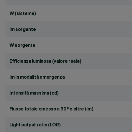
W (sistema)
lm sorgente
W sorgente
Efficienza luminosa (valore reale)
lm in modalità emergenza
Intensità massima (cd)
Flusso totale emesso a 90° o oltre (lm)
Light output ratio (LOR)