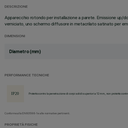
DESCRIZIONE
Apparecchio rotondo per installazione a parete. Emissione up/dow
verniciato, uno schermo diffusore in metacrilato satinato per emis
DIMENSIONI
Diametro (mm)
PERFORMANCE TECNICHE
Protetto contro la penetrazione di corpi solidi superiori a 12 mm, non protetto contr
Conforme alla EN60598-1 e alle normative pertinenti.
PROPRIETÀ FISICHE