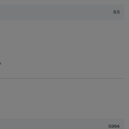
6.5
G
5994