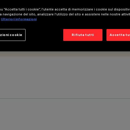
u “Accetta tutti i cookie”, l'utente accetta di memorizzare i cookie sul dispositi
a navigazione del sito, analizzare l'utilizzo del sito e assistere nelle nostre attivi
Ulteriori informazioni
zioni cookie
Rifiuta tutti
Accetta tut