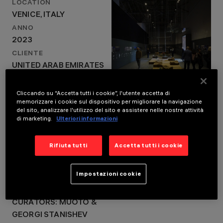
LOCATION
VENICE, ITALY
ANNO
2023
LOCALITÀ
CLIENTE
VENICE, ITALY
UNITED ARAB EMIRATES
ANNO
2023
PAVILION - ARIDLY
ABUNDANT: SALAMA
Cliccando su “Accetta tutti i cookie”, l'utente accetta di
memorizzare i cookie sul dispositivo per migliorare la navigazione
BINT HAMDAN AL
del sito, analizzare l'utilizzo del sito e assistere nelle nostre attività
NAHYAN FOUNDATION
di marketing.
Ulteriori informazioni
FRANCE PAVILION - BALL
THEATER: FRENCH
Rifiuta tutti
Accetta tutti i cookie
INSTITUTE, MINISTRY
FOR EUROPE AND
Impostazioni cookie
FOREIGN AFFAIRS,
MINISTRY OF CULTURE
CURATORS: MUOTO &
GEORGI STANISHEV