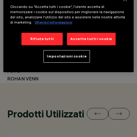
LOCATION
Cliccando su “Accetta tutti i cookie”, l'utente accetta di
DARLINGHURST
memorizzare i cookie sul dispositivo per migliorare la navigazione
LOCALITÀ
(SYDNEY), AUSTRALIA
del sito, analizzare l'utilizzo del sito e assistere nelle nostre attività
DARLINGHURST
di marketing.
Ulteriori informazioni
ANNO
(SYDNEY),
2023
AUSTRALIA
Rifiuta tutti
Accetta tutti i cookie
INTERIOR DESIGN
ANNO
2023
GREG NATALE
CLIENTE
Impostazioni cookie
FARAGE
FOTO
ROHAN VENN
Prodotti Utilizzati