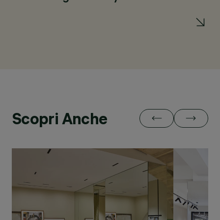
5x
DA
Scopri Anche