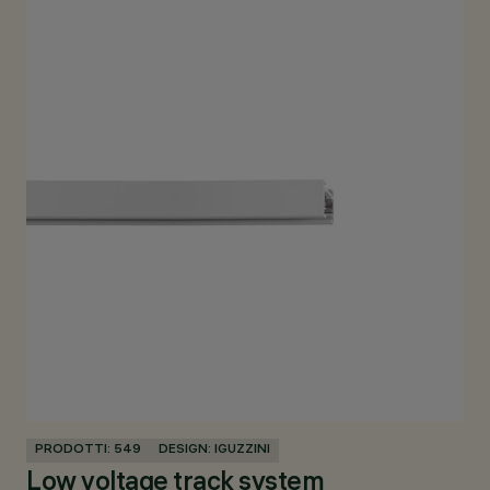
PRODOTTI: 549
DESIGN: IGUZZINI
PR
Low voltage track system
La