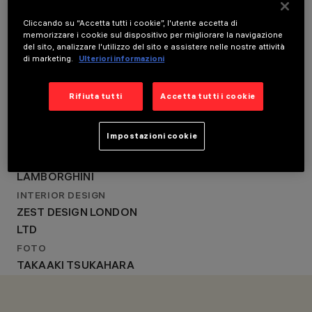
LOCATION
LOCALITÀ
TOKYO, JAPAN
Cliccando su “Accetta tutti i cookie”, l'utente accetta di
TOKYO, JAPAN
memorizzare i cookie sul dispositivo per migliorare la navigazione
ANNO
ANNO
del sito, analizzare l'utilizzo del sito e assistere nelle nostre attività
2020
2020
di marketing.
Ulteriori informazioni
PROGETTAZIONE
PROGETTAZIONE
ARCHITETTONICA
ARCHITETTONICA
TEAM IWAKIRI JAPAN
Rifiuta tutti
Accetta tutti i cookie
TEAM IWAKIRI JAPAN CO.
CO. LTD
LTD
Impostazioni cookie
CLIENTE
AUTOMOBILI
LAMBORGHINI
INTERIOR DESIGN
ZEST DESIGN LONDON
LTD
FOTO
TAKAAKI TSUKAHARA