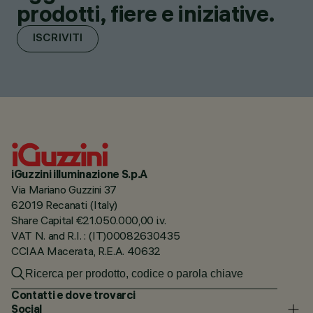
prodotti, fiere e iniziative.
ISCRIVITI
iGuzzini illuminazione S.p.A
Via Mariano Guzzini 37
62019 Recanati (Italy)
Share Capital €21.050.000,00 i.v.
VAT N. and R.I. : (IT)00082630435
CCIAA Macerata, R.E.A. 40632
Contatti e dove trovarci
Social