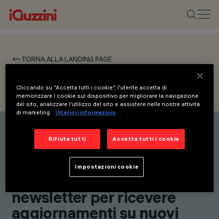
TORNA ALLA LANDING PAGE
WORKING
Cliccando su “Accetta tutti i cookie”, l'utente accetta di
memorizzare i cookie sul dispositivo per migliorare la navigazione
del sito, analizzare l'utilizzo del sito e assistere nelle nostre attività
di marketing.
Ulteriori informazioni
Rifiuta tutti
Accetta tutti i cookie
Rimani aggiornato sulle
nostre ultime innovazioni.
Impostazioni cookie
Iscriviti alla nostra
newsletter per ricevere
aggiornamenti su nuovi