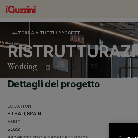
TORNA A TUTTI I PROGETTI
RISTRUTTURAZI
Working
Dettagli del progetto
LOCATION
LOCALITÀ
BILBAO, SPAIN
BILBAO, SPAIN
ANNO
ANNO
2022
2022
PROGETTAZIONE ARCHITETTONICA
Cliccando s