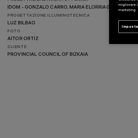
PROGETTAZIONE ARCHITETTONICA
IDOM - GONZALO CARRO, MARIA ELORRIAGA
migliorare l
IDOM - GONZALO CARRO, MARIA ELORRIAGA
PROGETTAZIONE ILLUMINOTECNICA
marketing.
LUZ BILBAO
PROGETTAZIONE ILLUMINOTECNICA
LUZ BILBAO
Imposta
FOTO
AITOR ORTIZ
CLIENTE
PROVINCIAL COUNCIL OF BIZKAIA