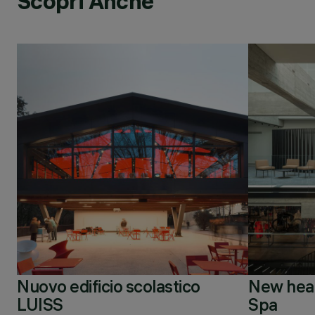
Scopri Anche
Nuovo edificio scolastico
New head
LUISS
Spa