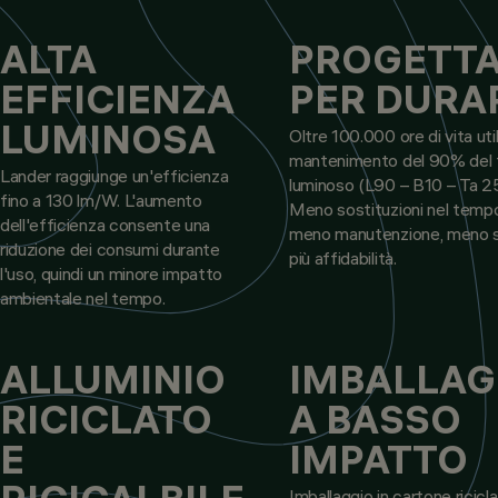
ALTA
PROGETT
EFFICIENZA
PER DURA
LUMINOSA
Oltre 100.000 ore di vita uti
mantenimento del 90% del 
Lander raggiunge un'efficienza
luminoso (L90 – B10 – Ta 2
fino a 130 lm/W. L'aumento
Meno sostituzioni nel tempo
dell'efficienza consente una
meno manutenzione, meno s
riduzione dei consumi durante
più affidabilità.
l'uso, quindi un minore impatto
ambientale nel tempo.
ALLUMINIO
IMBALLAG
RICICLATO
A BASSO
E
IMPATTO
Imballaggio in cartone ricicla