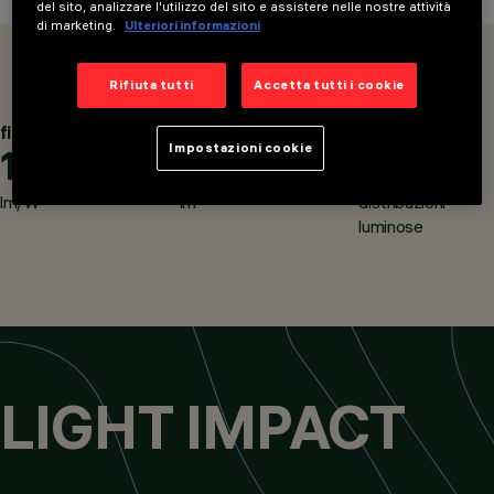
del sito, analizzare l'utilizzo del sito e assistere nelle nostre attività
di marketing.
Ulteriori informazioni
CATEGORIE
SISTEMI DA PALO /
OVERVIEW
PRODOTTI
PARETE, BOLLARD,
Rifiuta tutti
Accetta tutti i cookie
APPARECCHI A
PARETE
fino a
fino a
fino a
Impostazioni cookie
125
3600
DESIGN
11
PIANO DESIGN
PRODOTTI
lm/W
lm
distribuzioni
332
luminose
AWARDS
LIGHT IMPACT