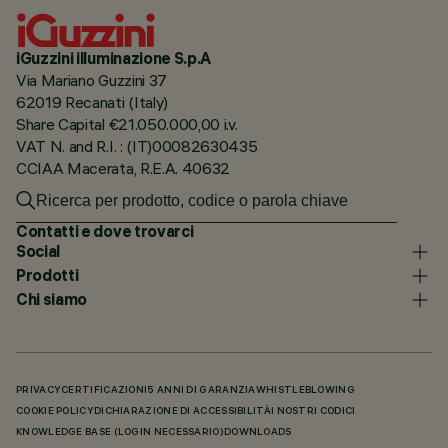
iGuzzini illuminazione S.p.A
Via Mariano Guzzini 37
62019 Recanati (Italy)
Share Capital €21.050.000,00 i.v.
VAT N. and R.I. : (IT)00082630435
CCIAA Macerata, R.E.A. 40632
Contatti e dove trovarci
Social
Prodotti
Chi siamo
PRIVACY
CERTIFICAZIONI
5 ANNI DI GARANZIA
WHISTLEBLOWING
COOKIE POLICY
DICHIARAZIONE DI ACCESSIBILITÀ
I NOSTRI CODICI
KNOWLEDGE BASE (LOGIN NECESSARIO)
DOWNLOADS