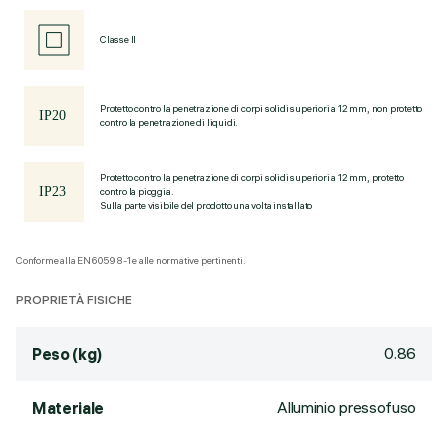
Classe II
Protetto contro la penetrazione di corpi solidi superiori a 12 mm, non protetto
contro la penetrazione di liquidi.
Protetto contro la penetrazione di corpi solidi superiori a 12 mm, protetto
contro la pioggia.
Sulla parte visibile del prodotto una volta installato
Conforme alla EN60598-1 e alle normative pertinenti.
PROPRIETÀ FISICHE
0.86
Peso (kg)
Alluminio pressofuso
Materiale