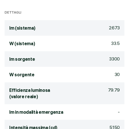
DETTAGLI
2673
lm (sistema)
33.5
W (sistema)
3300
lm sorgente
30
W sorgente
79.79
Efficienza luminosa
(valore reale)
-
lm in modalità emergenza
5150
Intensità massima (cd)