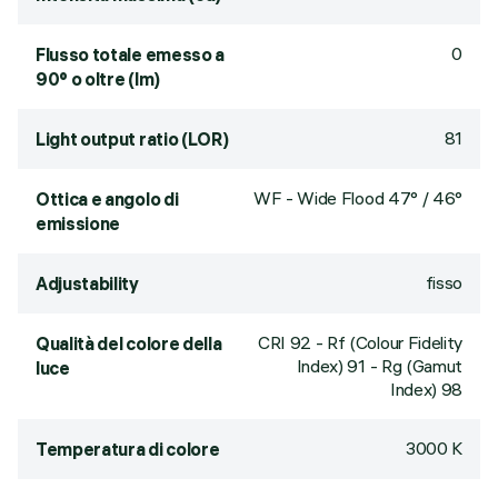
0
Flusso totale emesso a
90° o oltre (lm)
81
Light output ratio (LOR)
WF - Wide Flood 47° / 46°
Ottica e angolo di
emissione
fisso
Adjustability
CRI
92
- Rf (Colour Fidelity
Qualità del colore della
Index) 91 - Rg (Gamut
luce
Index) 98
3000 K
Temperatura di colore