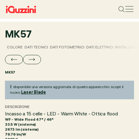
MK57
COLORE
DATI TECNICI
DATI FOTOMETRICI
DATI ELETTRICI
INSTALLAZI
MK57
È disponibile una versione aggiornata di questo apparecchio: scopri il
Laser Blade
nuovo
.
DESCRIZIONE
Incasso a 15 celle - LED - Warm White - Ottica flood
WF - Wide Flood 47° / 46°
33.5 W (sistema)
2673 lm (sistema)
79.79 lm/W