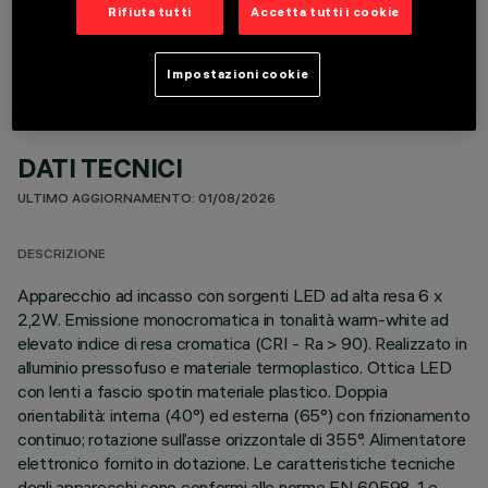
COMPONENTI OPZIONALI
Rifiuta tutti
Accetta tutti i cookie
Impostazioni cookie
DATI TECNICI
ULTIMO AGGIORNAMENTO: 01/08/2026
DESCRIZIONE
Apparecchio ad incasso con sorgenti LED ad alta resa 6 x
2,2W. Emissione monocromatica in tonalità warm-white ad
elevato indice di resa cromatica (CRI - Ra > 90). Realizzato in
alluminio pressofuso e materiale termoplastico. Ottica LED
con lenti a fascio spotin materiale plastico. Doppia
orientabilità: interna (40°) ed esterna (65°) con frizionamento
continuo; rotazione sull’asse orizzontale di 355°. Alimentatore
elettronico fornito in dotazione. Le caratteristiche tecniche
degli apparecchi sono conformi alle norme EN 60598-1 e