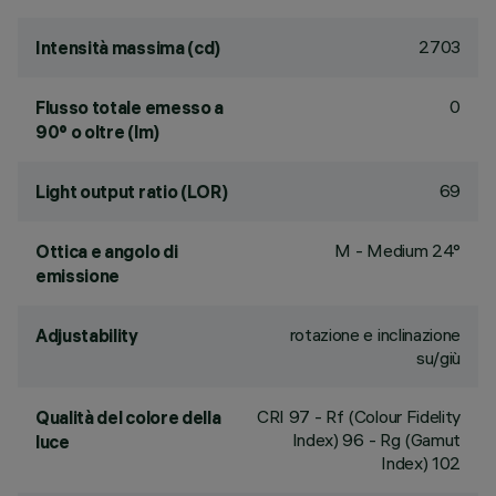
2703
Intensità massima (cd)
0
Flusso totale emesso a
90° o oltre (lm)
69
Light output ratio (LOR)
M - Medium 24°
Ottica e angolo di
emissione
rotazione e inclinazione
Adjustability
su/giù
CRI
97
- Rf (Colour Fidelity
Qualità del colore della
Index) 96 - Rg (Gamut
luce
Index) 102