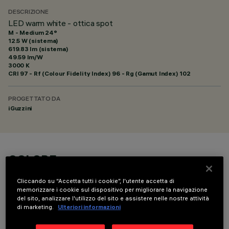
DESCRIZIONE
LED warm white - ottica spot
M - Medium 24°
12.5 W (sistema)
619.83 lm (sistema)
49.59 lm/W
3000 K
CRI
97
- Rf (Colour Fidelity Index) 96 - Rg (Gamut Index) 102
PROGETTATO DA
iGuzzini
COLORE
Cliccando su “Accetta tutti i cookie”, l'utente accetta di
memorizzare i cookie sul dispositivo per migliorare la navigazione
del sito, analizzare l'utilizzo del sito e assistere nelle nostre attività
di marketing.
Ulteriori informazioni