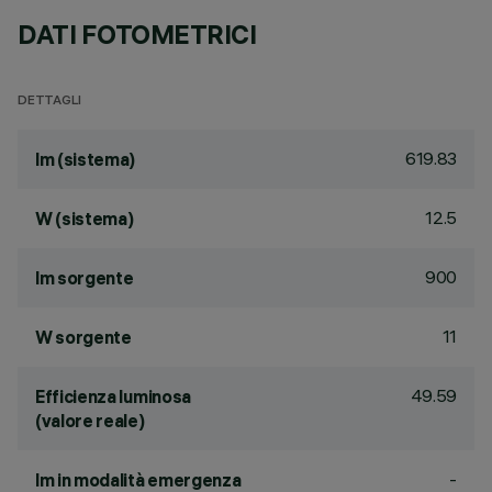
DATI FOTOMETRICI
DETTAGLI
619.83
lm (sistema)
12.5
W (sistema)
900
lm sorgente
11
W sorgente
49.59
Efficienza luminosa
(valore reale)
-
lm in modalità emergenza