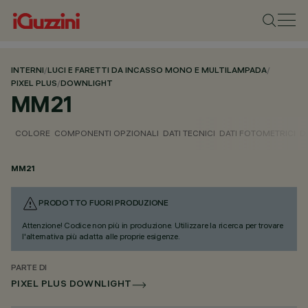
INTERNI
/
LUCI E FARETTI DA INCASSO MONO E MULTILAMPADA
/
PIXEL PLUS
/
DOWNLIGHT
MM21
COLORE
COMPONENTI OPZIONALI
DATI TECNICI
DATI FOTOMETRICI
D
MM21
PRODOTTO FUORI PRODUZIONE
Attenzione! Codice non più in produzione. Utilizzare la ricerca per trovare
l'alternativa più adatta alle proprie esigenze.
PARTE DI
PIXEL PLUS DOWNLIGHT