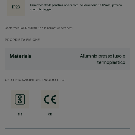
Protetto contro la penetrazione di corpi solidi superiori a 12 mm, protetto
contro la pioggia.
Conforme alla EN60598-1 e alle normative pertinenti.
PROPRIETÀ FISICHE
Alluminio pressofuso e
Materiale
termoplastico
CERTIFICAZIONI DEL PRODOTTO
BIS
CE