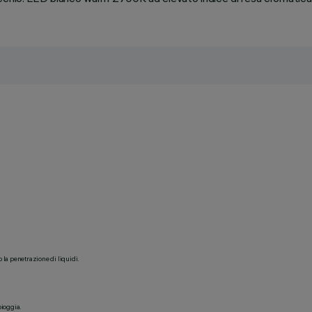
o la penetrazione di liquidi.
pioggia.