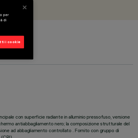
vo per
tà di
ti i cookie
cipale con superficie radiante in alluminio pressofuso, versione
 schermo antiabbagliamento nero; la composizione strutturale del
sione ad abbagliamento controllato . Fornito con gruppo di
 (CRI).