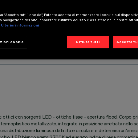
u “Accetta tutti i cookie”, l'utente accetta di memorizzare i cookie sul dispositi
a navigazione del sito, analizzare l'utilizzo del sito e assistere nelle nostre attivi
Ulteriori informazioni
zioni cookie
Rifiuta tutti
Accetta tut
ottici con sorgenti LED - ottiche fisse - apertura flood. Corpo prin
n termoplastico metallizzato, integrate in posizione arretrata nello
una distribuzione luminosa definita e circolare e determina un'emis
ecchio. LED bianco warm 2700K ad elevato indice di resa cromatica