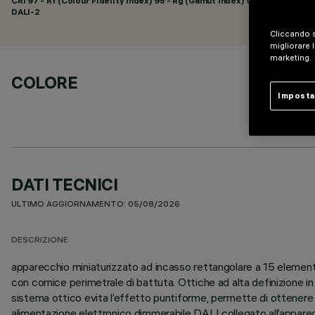
CRI
97
- Rf (Colour Fidelity Index) 95 - Rg (Gamut Index) 99
DALI-2
Cliccando s
migliorare l
marketing.
COLORE
Imposta
DATI TECNICI
ULTIMO AGGIORNAMENTO: 05/08/2026
DESCRIZIONE
apparecchio miniaturizzato ad incasso rettangolare a 15 elementi 
con cornice perimetrale di battuta. Ottiche ad alta definizione i
sistema ottico evita l’effetto puntiforme, permette di ottenere 
alimentazione elettronico dimmerabile DALI collegato all’appar