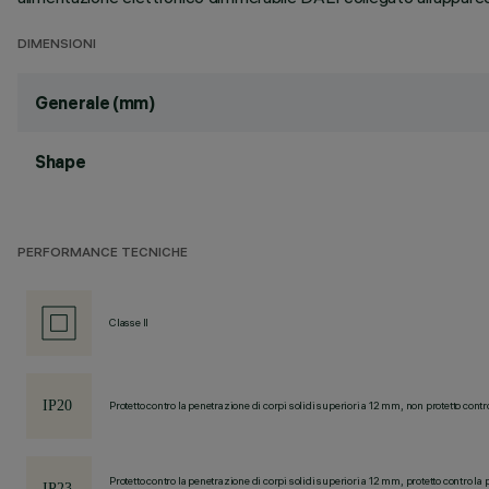
DIMENSIONI
Generale (mm)
Shape
PERFORMANCE TECNICHE
Classe II
Protetto contro la penetrazione di corpi solidi superiori a 12 mm, non protetto contr
Protetto contro la penetrazione di corpi solidi superiori a 12 mm, protetto contro la 