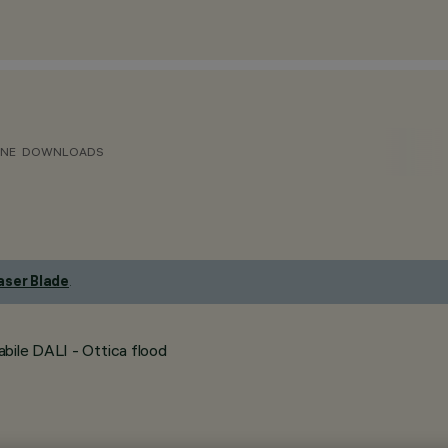
ONE
DOWNLOADS
aser Blade
.
bile DALI - Ottica flood