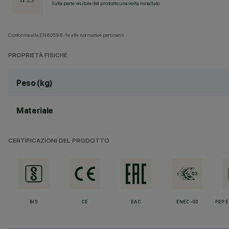
Sulla parte visibile del prodotto una volta installato
Conforme alla EN60598-1 e alle normative pertinenti.
PROPRIETÀ FISICHE
Peso (kg)
Materiale
CERTIFICAZIONI DEL PRODOTTO
BIS
CE
EAC
ENEC-03
PEP 