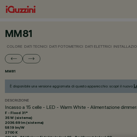
MM81
COLORE
DATI TECNICI
DATI FOTOMETRICI
DATI ELETTRICI
INSTALLAZI
MM81
L
È disponibile una versione aggiornata di questo apparecchio: scopri il nuovo
DESCRIZIONE
Incasso a 15 celle - LED - Warm White - Alimentazione dimmera
F - Flood 31°
35 W (sistema)
2036.69 lm (sistema)
58.19 lm/W
2700 K