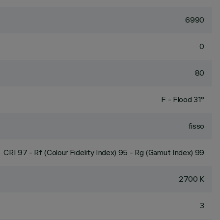
6990
0
80
F - Flood 31°
fisso
CRI
97
- Rf (Colour Fidelity Index) 95 - Rg (Gamut Index) 99
2700 K
3