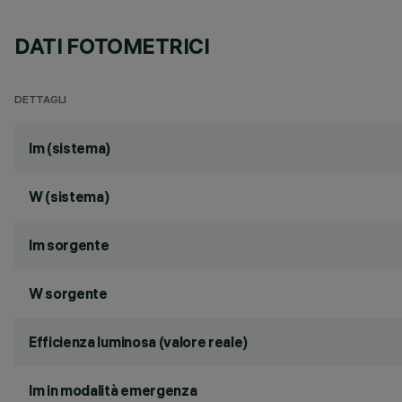
DATI FOTOMETRICI
DETTAGLI
lm (sistema)
W (sistema)
lm sorgente
W sorgente
Efficienza luminosa (valore reale)
lm in modalità emergenza