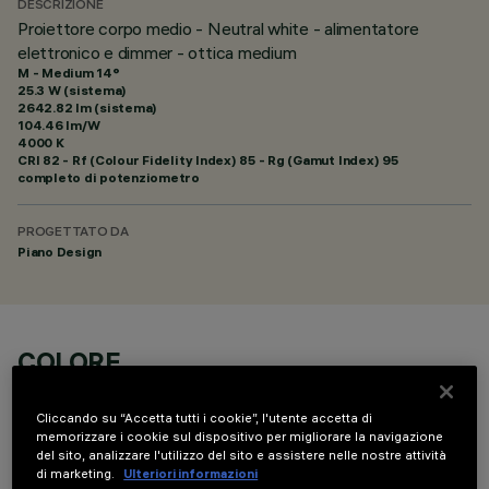
DESCRIZIONE
Proiettore corpo medio - Neutral white - alimentatore
elettronico e dimmer - ottica medium
M - Medium 14°
25.3 W (sistema)
2642.82 lm (sistema)
104.46 lm/W
4000 K
CRI
82
- Rf (Colour Fidelity Index) 85 - Rg (Gamut Index) 95
completo di potenziometro
PROGETTATO DA
Piano Design
COLORE
Cliccando su “Accetta tutti i cookie”, l'utente accetta di
memorizzare i cookie sul dispositivo per migliorare la navigazione
del sito, analizzare l'utilizzo del sito e assistere nelle nostre attività
di marketing.
Ulteriori informazioni