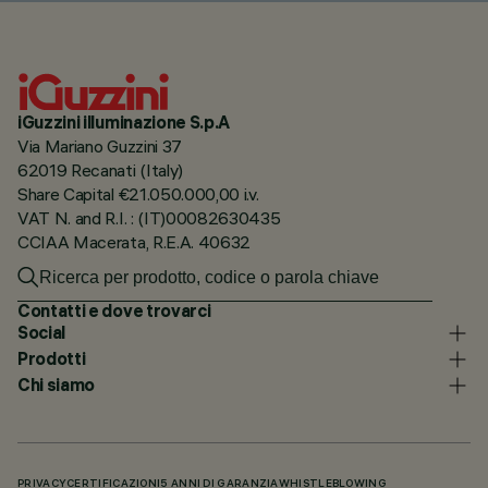
iGuzzini illuminazione S.p.A
Via Mariano Guzzini 37
62019 Recanati (Italy)
Share Capital €21.050.000,00 i.v.
VAT N. and R.I. : (IT)00082630435
CCIAA Macerata, R.E.A. 40632
Contatti e dove trovarci
Social
Prodotti
Chi siamo
PRIVACY
CERTIFICAZIONI
5 ANNI DI GARANZIA
WHISTLEBLOWING