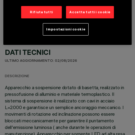
COMPONENTI OPZIONALI
Rifiuta tutti
Accetta tutti i cookie
Impostazioni cookie
DATI TECNICI
ULTIMO AGGIORNAMENTO: 02/08/2026
DESCRIZIONE
Apparecchio a sospensione dotato di basetta, realizzato in
pressofusione di alluminio e materiale termoplastico. Il
sistema di sospensione è realizzato con cavi in acciaio
L=2000 e garantisce un semplice ancoraggio meccanico. I
movimenti di rotazione ed inclinazione possono essere
bloccati meccanicamente per garantire il puntamento
dell'emissione luminosa ( anche durante le operazioni di
manutenzione). Apparecchio per sorgente LED ad alta resa