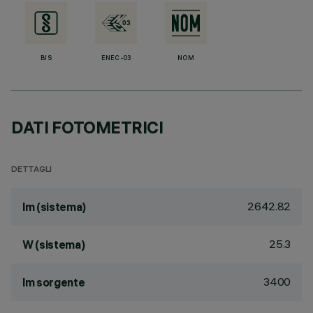
BIS
ENEC-03
NOM
DATI FOTOMETRICI
DETTAGLI
2642.82
lm (sistema)
25.3
W (sistema)
3400
lm sorgente