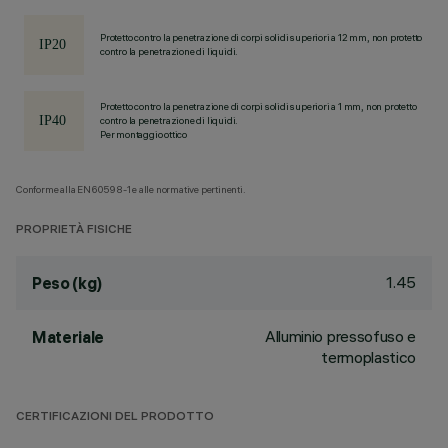
Protetto contro la penetrazione di corpi solidi superiori a 12 mm, non protetto
contro la penetrazione di liquidi.
Protetto contro la penetrazione di corpi solidi superiori a 1 mm, non protetto
contro la penetrazione di liquidi.
Per montaggio ottico
Conforme alla EN60598-1 e alle normative pertinenti.
PROPRIETÀ FISICHE
1.45
Peso (kg)
Alluminio pressofuso e
Materiale
termoplastico
CERTIFICAZIONI DEL PRODOTTO