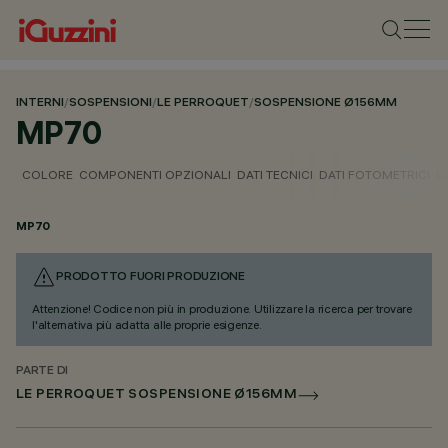
INTERNI
/
SOSPENSIONI
/
LE PERROQUET
/
SOSPENSIONE Ø156MM
MP70
COLORE
COMPONENTI OPZIONALI
DATI TECNICI
DATI FOTOMETRICI
D
MP70
PRODOTTO FUORI PRODUZIONE
Attenzione! Codice non più in produzione. Utilizzare la ricerca per trovare
l'alternativa più adatta alle proprie esigenze.
PARTE DI
LE PERROQUET SOSPENSIONE Ø156MM