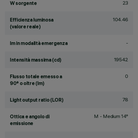
23
W sorgente
104.46
Efficienza luminosa
(valore reale)
-
lm in modalità emergenza
19542
Intensità massima (cd)
0
Flusso totale emesso a
90° o oltre (lm)
78
Light output ratio (LOR)
M - Medium 14°
Ottica e angolo di
emissione