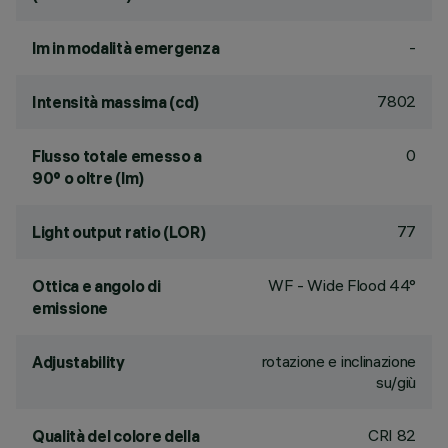
-
lm in modalità emergenza
7802
Intensità massima (cd)
0
Flusso totale emesso a
90° o oltre (lm)
77
Light output ratio (LOR)
WF - Wide Flood 44°
Ottica e angolo di
emissione
rotazione e inclinazione
Adjustability
su/giù
CRI
82
Qualità del colore della