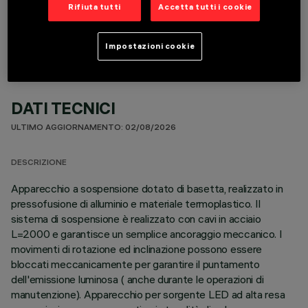
COMPONENTI OPZIONALI
Rifiuta tutti
Accetta tutti i cookie
Impostazioni cookie
DATI TECNICI
ULTIMO AGGIORNAMENTO: 02/08/2026
DESCRIZIONE
Apparecchio a sospensione dotato di basetta, realizzato in
pressofusione di alluminio e materiale termoplastico. Il
sistema di sospensione è realizzato con cavi in acciaio
L=2000 e garantisce un semplice ancoraggio meccanico. I
movimenti di rotazione ed inclinazione possono essere
bloccati meccanicamente per garantire il puntamento
dell'emissione luminosa ( anche durante le operazioni di
manutenzione). Apparecchio per sorgente LED ad alta resa