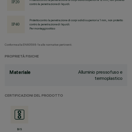
contro la penetrazione di liquidi.
Protetto contro la penetrazione di corpi solidi superiori a 1 mm, non protetto
contro la penetrazione di liquidi.
Per montaggio ottico
Conforme alla EN60598-1 e alle normative pertinenti.
PROPRIETÀ FISICHE
Alluminio pressofuso e
Materiale
termoplastico
CERTIFICAZIONI DEL PRODOTTO
BIS