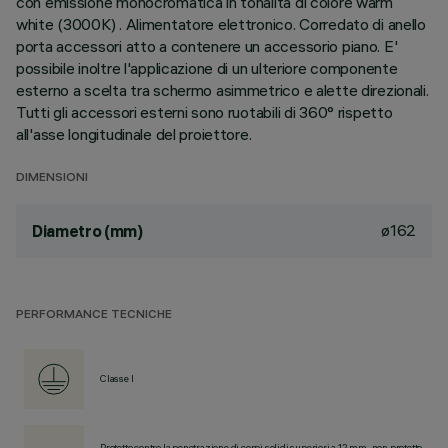
con emissione monocromatica in tonalità di colore warm
white (3000K) . Alimentatore elettronico. Corredato di anello
porta accessori atto a contenere un accessorio piano. E'
possibile inoltre l'applicazione di un ulteriore componente
esterno a scelta tra schermo asimmetrico e alette direzionali.
Tutti gli accessori esterni sono ruotabili di 360° rispetto
all'asse longitudinale del proiettore.
DIMENSIONI
ø162
Diametro (mm)
PERFORMANCE TECNICHE
Classe I
Protetto contro la penetrazione di corpi solidi superiori a 12 mm, non protetto