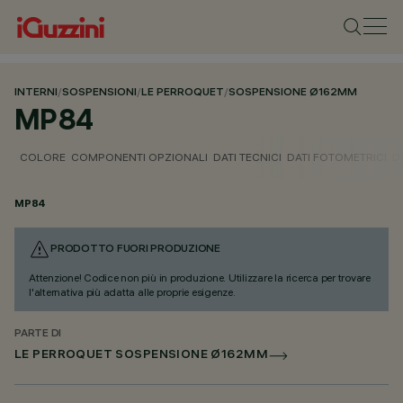
INTERNI
/
SOSPENSIONI
/
LE PERROQUET
/
SOSPENSIONE Ø162MM
MP84
COLORE
COMPONENTI OPZIONALI
DATI TECNICI
DATI FOTOMETRICI
D
MP84
PRODOTTO FUORI PRODUZIONE
Attenzione! Codice non più in produzione. Utilizzare la ricerca per trovare
l'alternativa più adatta alle proprie esigenze.
PARTE DI
LE PERROQUET SOSPENSIONE Ø162MM