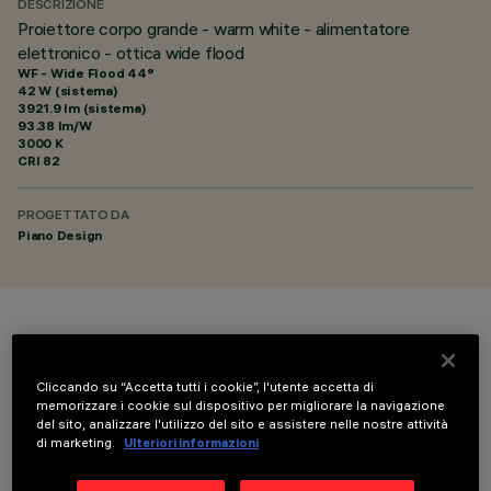
DESCRIZIONE
Proiettore corpo grande - warm white - alimentatore
elettronico - ottica wide flood
WF - Wide Flood 44°
42 W (sistema)
3921.9 lm (sistema)
93.38 lm/W
3000 K
CRI
82
PROGETTATO DA
Piano Design
COLORE
Cliccando su “Accetta tutti i cookie”, l'utente accetta di
memorizzare i cookie sul dispositivo per migliorare la navigazione
del sito, analizzare l'utilizzo del sito e assistere nelle nostre attività
di marketing.
Ulteriori informazioni