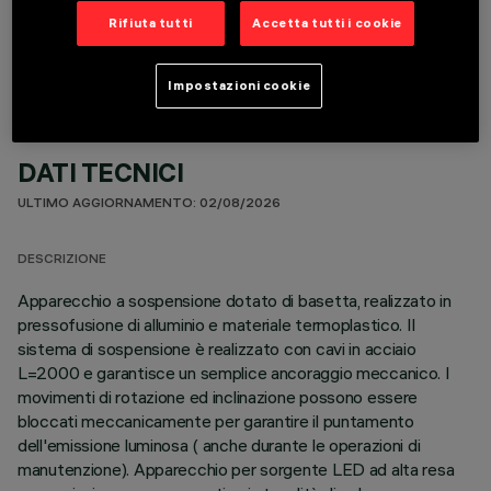
COMPONENTI OPZIONALI
Rifiuta tutti
Accetta tutti i cookie
Impostazioni cookie
DATI TECNICI
ULTIMO AGGIORNAMENTO: 02/08/2026
DESCRIZIONE
Apparecchio a sospensione dotato di basetta, realizzato in
pressofusione di alluminio e materiale termoplastico. Il
sistema di sospensione è realizzato con cavi in acciaio
L=2000 e garantisce un semplice ancoraggio meccanico. I
movimenti di rotazione ed inclinazione possono essere
bloccati meccanicamente per garantire il puntamento
dell'emissione luminosa ( anche durante le operazioni di
manutenzione). Apparecchio per sorgente LED ad alta resa