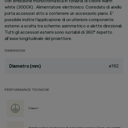
con emissione monocromatica in tonalità di colore warm
white (3000K) . Alimentatore elettronico. Corredato di anello
porta accessori atto a contenere un accessorio piano. E'
possibile inoltre l'applicazione di un ulteriore componente
esterno a scelta tra schermo asimmetrico e alette direzionali.
Tutti gli accessori esterni sono ruotabili di 360° rispetto
all'asse longitudinale del proiettore.
DIMENSIONI
ø162
Diametro (mm)
PERFORMANCE TECNICHE
Classe I
Protetto contro la penetrazione di corpi solidi superiori a 12 mm, non protetto