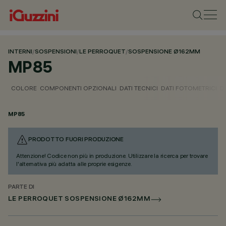
INTERNI
/
SOSPENSIONI
/
LE PERROQUET
/
SOSPENSIONE Ø162MM
MP85
COLORE
COMPONENTI OPZIONALI
DATI TECNICI
DATI FOTOMETRICI
D
MP85
PRODOTTO FUORI PRODUZIONE
Attenzione! Codice non più in produzione. Utilizzare la ricerca per trovare
l'alternativa più adatta alle proprie esigenze.
PARTE DI
LE PERROQUET SOSPENSIONE Ø162MM