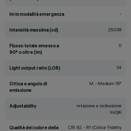
-
lm in modalità emergenza
25039
Intensità massima (cd)
0
Flusso totale emesso a
90° o oltre (lm)
74
Light output ratio (LOR)
M - Medium 16°
Ottica e angolo di
emissione
rotazione e inclinazione
Adjustability
su/giù
CRI
92
- Rf (Colour Fidelity
Qualità del colore della