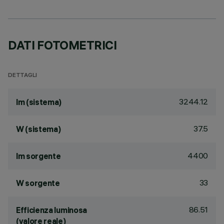
DATI FOTOMETRICI
DETTAGLI
3244.12
lm (sistema)
37.5
W (sistema)
4400
lm sorgente
33
W sorgente
86.51
Efficienza luminosa
(valore reale)