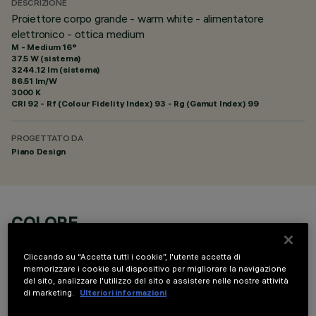
DESCRIZIONE
Proiettore corpo grande - warm white - alimentatore
elettronico - ottica medium
M - Medium 16°
37.5 W (sistema)
3244.12 lm (sistema)
86.51 lm/W
3000 K
CRI
92
- Rf (Colour Fidelity Index) 93 - Rg (Gamut Index) 99
PROGETTATO DA
Piano Design
COLORE
Cliccando su “Accetta tutti i cookie”, l'utente accetta di
memorizzare i cookie sul dispositivo per migliorare la navigazione
del sito, analizzare l'utilizzo del sito e assistere nelle nostre attività
di marketing.
Ulteriori informazioni