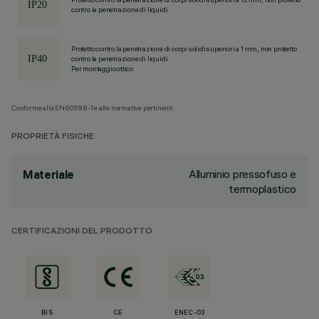
contro la penetrazione di liquidi.
Protetto contro la penetrazione di corpi solidi superiori a 1 mm, non protetto
contro la penetrazione di liquidi.
Per montaggio ottico
Conforme alla EN60598-1 e alle normative pertinenti.
PROPRIETÀ FISICHE
Alluminio pressofuso e
Materiale
termoplastico
CERTIFICAZIONI DEL PRODOTTO
BIS
CE
ENEC-03