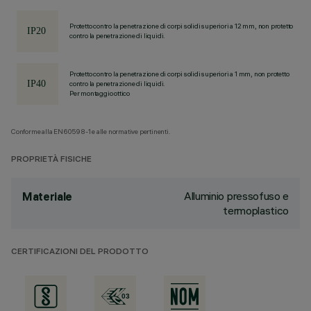
Protetto contro la penetrazione di corpi solidi superiori a 12 mm, non protetto
contro la penetrazione di liquidi.
Protetto contro la penetrazione di corpi solidi superiori a 1 mm, non protetto
contro la penetrazione di liquidi.
Per montaggio ottico
Conforme alla EN60598-1 e alle normative pertinenti.
PROPRIETÀ FISICHE
Alluminio pressofuso e
Materiale
termoplastico
CERTIFICAZIONI DEL PRODOTTO