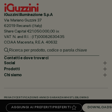
iGuzzini illuminazione S.p.A
Via Mariano Guzzini 37
62019 Recanati (Italy)
Share Capital €21.050.000,00 i.v.
VAT N. and R.I. : (IT)00082630435
CCIAA Macerata, R.E.A. 40632
Contatti e dove trovarci
Social
Prodotti
Chi siamo
PRIVACY
CERTIFICAZIONI
5 ANNI DI GARANZIA
WHISTLEBLOWING
COOKIE POLICY
DICHIARAZIONE DI ACCESSIBILITÀ
I NOSTRI CODICI
AGGIUNGI AI PREFERITI
PREFERITI
DOWNLOADS
KNOWLEDGE BASE (LOGIN NECESSARIO)
DOWNLOADS