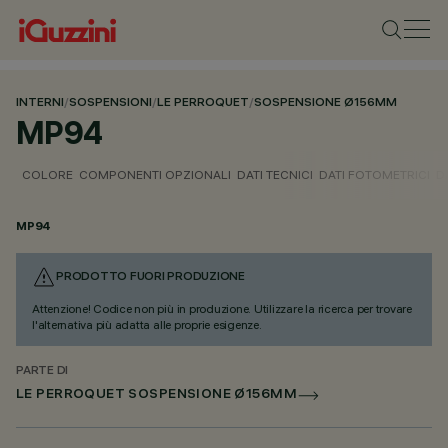
INTERNI
/
SOSPENSIONI
/
LE PERROQUET
/
SOSPENSIONE Ø156MM
MP94
COLORE
COMPONENTI OPZIONALI
DATI TECNICI
DATI FOTOMETRICI
D
MP94
PRODOTTO FUORI PRODUZIONE
Attenzione! Codice non più in produzione. Utilizzare la ricerca per trovare
l'alternativa più adatta alle proprie esigenze.
PARTE DI
LE PERROQUET SOSPENSIONE Ø156MM