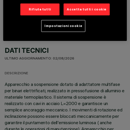
COMPONENTI OPZIONALI
Rifiuta tutti
Accetta tutti i cookie
Impostazioni cookie
DATI TECNICI
ULTIMO AGGIORNAMENTO: 02/08/2026
DESCRIZIONE
Apparecchio a sospensione dotato di adattatore multifase
per binari elettrificati, realizzato in pressofusione di alluminio e
materiale termoplastico. Il sistema di sospensione è
realizzato con cavi in acciaio L=2000 e garantisce un
semplice ancoraggio meccanico. I movimenti di rotazione ed
inclinazione possono essere bloccati meccanicamente per
garantire il puntamento dell'emissione luminosa ( anche
durante le operazioni di manutenzione). Apparecchio per