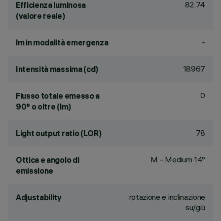
82.74
Efficienza luminosa
(valore reale)
-
lm in modalità emergenza
18967
Intensità massima (cd)
0
Flusso totale emesso a
90° o oltre (lm)
78
Light output ratio (LOR)
M - Medium 14°
Ottica e angolo di
emissione
rotazione e inclinazione
Adjustability
su/giù