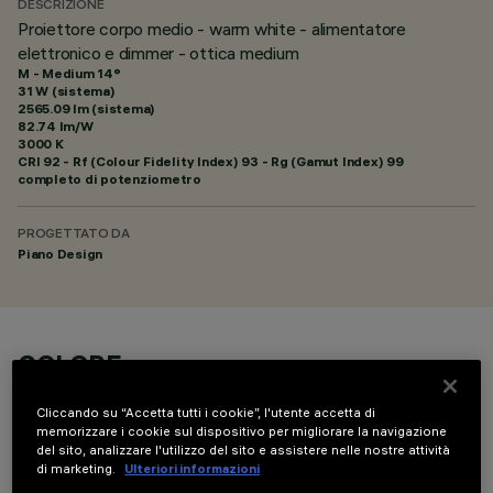
DESCRIZIONE
Proiettore corpo medio - warm white - alimentatore
elettronico e dimmer - ottica medium
M - Medium 14°
31 W (sistema)
2565.09 lm (sistema)
82.74 lm/W
3000 K
CRI
92
- Rf (Colour Fidelity Index) 93 - Rg (Gamut Index) 99
completo di potenziometro
PROGETTATO DA
Piano Design
COLORE
Cliccando su “Accetta tutti i cookie”, l'utente accetta di
memorizzare i cookie sul dispositivo per migliorare la navigazione
del sito, analizzare l'utilizzo del sito e assistere nelle nostre attività
di marketing.
Ulteriori informazioni