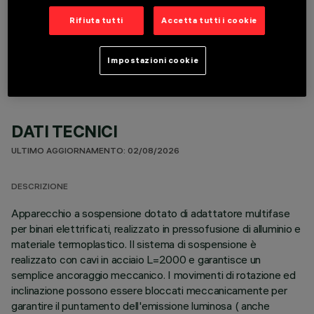
Rifiuta tutti
Accetta tutti i cookie
COMPONENTI OPZIONALI
Impostazioni cookie
DATI TECNICI
ULTIMO AGGIORNAMENTO: 02/08/2026
DESCRIZIONE
Apparecchio a sospensione dotato di adattatore multifase
per binari elettrificati, realizzato in pressofusione di alluminio e
materiale termoplastico. Il sistema di sospensione è
realizzato con cavi in acciaio L=2000 e garantisce un
semplice ancoraggio meccanico. I movimenti di rotazione ed
inclinazione possono essere bloccati meccanicamente per
garantire il puntamento dell'emissione luminosa ( anche