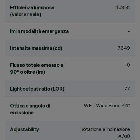
108.31
Efficienza luminosa
(valore reale)
-
lm in modalità emergenza
7649
Intensità massima (cd)
0
Flusso totale emesso a
90° o oltre (lm)
77
Light output ratio (LOR)
WF - Wide Flood 44°
Ottica e angolo di
emissione
rotazione e inclinazione
Adjustability
su/giù