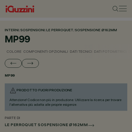
INTERNI
/
SOSPENSIONI
/
LE PERROQUET
/
SOSPENSIONE Ø162MM
MP99
COLORE
COMPONENTI OPZIONALI
DATI TECNICI
DATI FOTOMETRICI
D
MP99
PRODOTTO FUORI PRODUZIONE
Attenzione! Codice non più in produzione. Utilizzare la ricerca per trovare
l'alternativa più adatta alle proprie esigenze.
PARTE DI
LE PERROQUET SOSPENSIONE Ø162MM