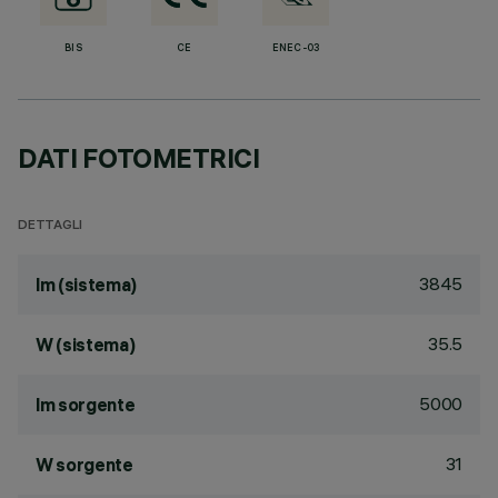
BIS
CE
ENEC-03
DATI FOTOMETRICI
DETTAGLI
3845
lm (sistema)
35.5
W (sistema)
5000
lm sorgente
31
W sorgente