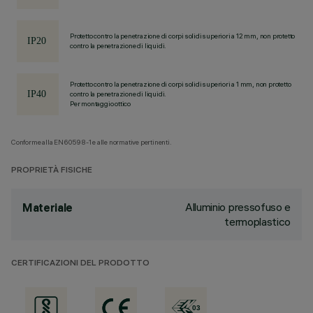
Protetto contro la penetrazione di corpi solidi superiori a 12 mm, non protetto
contro la penetrazione di liquidi.
Protetto contro la penetrazione di corpi solidi superiori a 1 mm, non protetto
contro la penetrazione di liquidi.
Per montaggio ottico
Conforme alla EN60598-1 e alle normative pertinenti.
PROPRIETÀ FISICHE
Alluminio pressofuso e
Materiale
termoplastico
CERTIFICAZIONI DEL PRODOTTO