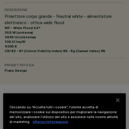
DESCRIZIONE
Proiettore corpo grande - Neutral white - alimentatore
elettronico - ottica wide flood
WF - Wide Flood 44°
35.5 W (sistema)
3845 lm (sistema)
108.31 lm/W
4000 K
CRI
82
- Rf (Colour Fidelity Index) 85 - Rg (Gamut Index) 95
PROGETTATO DA
Piano Design
COLORE
Cliccando su “Accetta tutti i cookie”, l'utente accetta di
memorizzare i cookie sul dispositivo per migliorare la navigazione
del sito, analizzare l'utilizzo del sito e assistere nelle nostre attività
di marketing.
Ulteriori informazioni