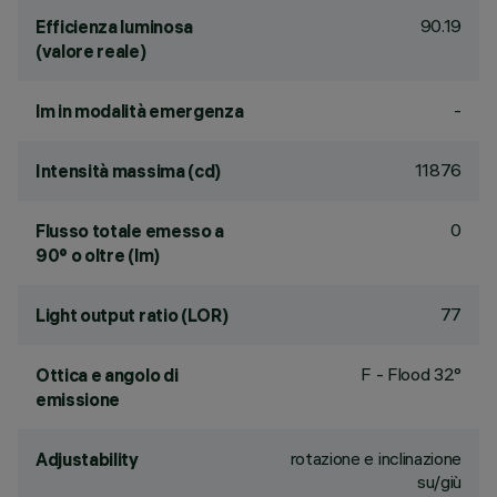
90.19
Efficienza luminosa
(valore reale)
-
lm in modalità emergenza
11876
Intensità massima (cd)
0
Flusso totale emesso a
90° o oltre (lm)
77
Light output ratio (LOR)
F - Flood 32°
Ottica e angolo di
emissione
rotazione e inclinazione
Adjustability
su/giù