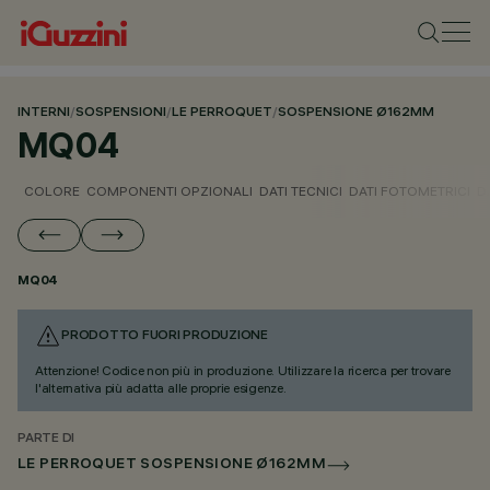
INTERNI
/
SOSPENSIONI
/
LE PERROQUET
/
SOSPENSIONE Ø162MM
MQ04
COLORE
COMPONENTI OPZIONALI
DATI TECNICI
DATI FOTOMETRICI
D
MQ04
PRODOTTO FUORI PRODUZIONE
Attenzione! Codice non più in produzione. Utilizzare la ricerca per trovare
l'alternativa più adatta alle proprie esigenze.
PARTE DI
LE PERROQUET SOSPENSIONE Ø162MM