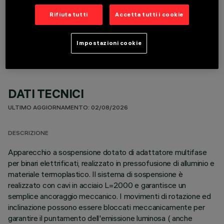
Rifiuta tutti
Accetta tutti i cookie
COMPONENTI OPZIONALI
Impostazioni cookie
DATI TECNICI
ULTIMO AGGIORNAMENTO: 02/08/2026
DESCRIZIONE
Apparecchio a sospensione dotato di adattatore multifase
per binari elettrificati, realizzato in pressofusione di alluminio e
materiale termoplastico. Il sistema di sospensione è
realizzato con cavi in acciaio L=2000 e garantisce un
semplice ancoraggio meccanico. I movimenti di rotazione ed
inclinazione possono essere bloccati meccanicamente per
garantire il puntamento dell'emissione luminosa ( anche