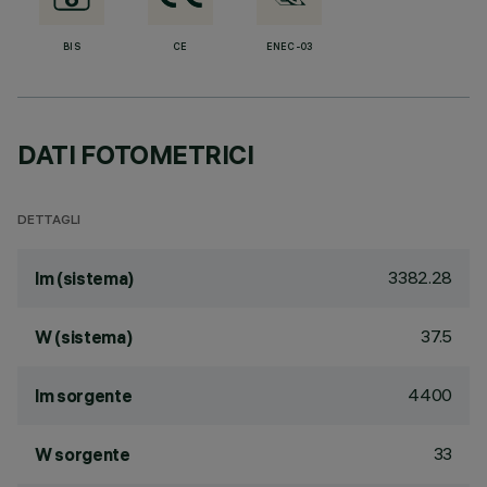
BIS
CE
ENEC-03
DATI FOTOMETRICI
DETTAGLI
3382.28
lm (sistema)
37.5
W (sistema)
4400
lm sorgente
33
W sorgente