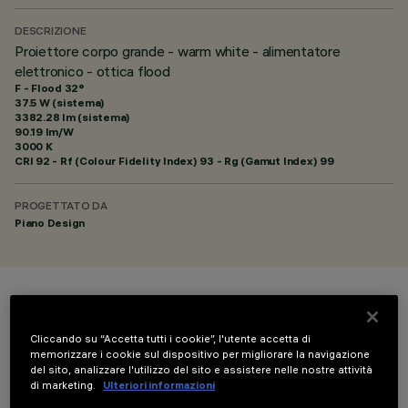
DESCRIZIONE
Proiettore corpo grande - warm white - alimentatore
elettronico - ottica flood
F - Flood 32°
37.5 W (sistema)
3382.28 lm (sistema)
90.19 lm/W
3000 K
CRI
92
- Rf (Colour Fidelity Index) 93 - Rg (Gamut Index) 99
PROGETTATO DA
Piano Design
COLORE
Cliccando su “Accetta tutti i cookie”, l'utente accetta di
memorizzare i cookie sul dispositivo per migliorare la navigazione
del sito, analizzare l'utilizzo del sito e assistere nelle nostre attività
di marketing.
Ulteriori informazioni