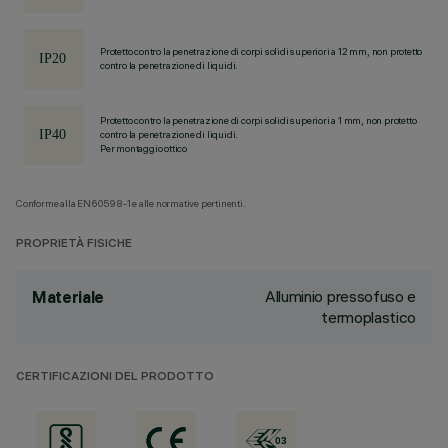
Protetto contro la penetrazione di corpi solidi superiori a 12 mm, non protetto
contro la penetrazione di liquidi.
Protetto contro la penetrazione di corpi solidi superiori a 1 mm, non protetto
contro la penetrazione di liquidi.
Per montaggio ottico
Conforme alla EN60598-1 e alle normative pertinenti.
PROPRIETÀ FISICHE
Alluminio pressofuso e
Materiale
termoplastico
CERTIFICAZIONI DEL PRODOTTO