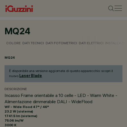
MQ24
COLORE
DATI TECNICI
DATI FOTOMETRICI
DATI ELETTRICI
INSTALLAZI
MQ24
È disponibile una versione aggiornata di questo apparecchio: scopri il
Laser Blade
nuovo
.
DESCRIZIONE
Incasso Frame orientabile a 10 celle - LED - Warm White -
Alimentazione dimmerabile DALI - WideFlood
WF - Wide Flood 47° / 46°
23.2 W (sistema)
1741.5 lm (sistema)
75.06 lm/W
3000 K