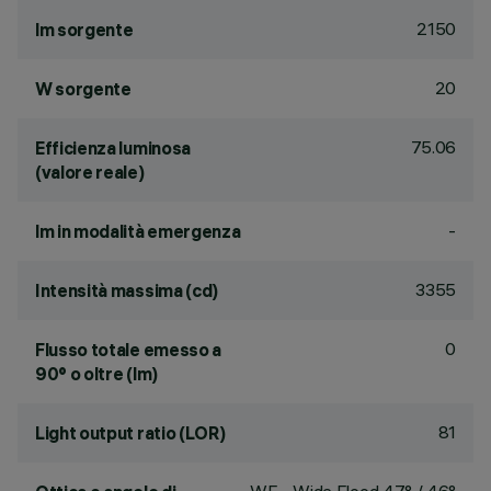
2150
lm sorgente
20
W sorgente
75.06
Efficienza luminosa
(valore reale)
-
lm in modalità emergenza
3355
Intensità massima (cd)
0
Flusso totale emesso a
90° o oltre (lm)
81
Light output ratio (LOR)