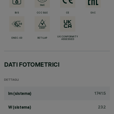
BIS
CCC S&E
CE
EAC
UK CONFORMITY
ENEC-03
RETILAP
ASSESSED
DATI FOTOMETRICI
DETTAGLI
1741.5
lm (sistema)
23.2
W (sistema)