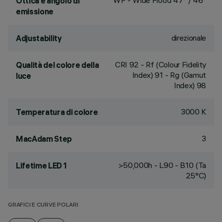
WF - Wide Flood 47° / 46°
Ottica e angolo di
emissione
direzionale
Adjustability
CRI
92
- Rf (Colour Fidelity
Qualità del colore della
Index) 91 - Rg (Gamut
luce
Index) 98
3000 K
Temperatura di colore
3
MacAdam Step
>50,000h - L90 - B10 (Ta
Lifetime LED 1
25°C)
GRAFICI E CURVE POLARI