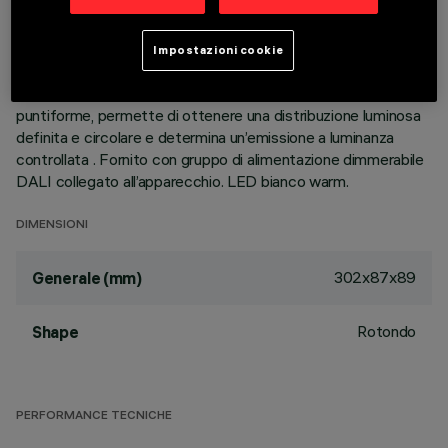
alluminio pressofuso, permette di indirizzare l’emissione con
possibilità di orientamento basculante +/- 30°. Ottiche ad
alta definizione in termoplastico metallizzato, integrate in
Impostazioni cookie
posizione arretrata nello schermo antiabbagliamento nero; la
composizione strutturale del sistema ottico evita l’effetto
puntiforme, permette di ottenere una distribuzione luminosa
definita e circolare e determina un’emissione a luminanza
controllata . Fornito con gruppo di alimentazione dimmerabile
DALI collegato all’apparecchio. LED bianco warm.
DIMENSIONI
302x87x89
Generale (mm)
Rotondo
Shape
PERFORMANCE TECNICHE