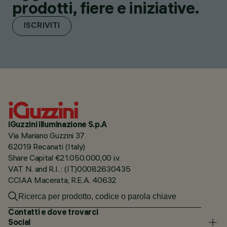
prodotti, fiere e iniziative.
ISCRIVITI
iGuzzini illuminazione S.p.A
Via Mariano Guzzini 37
62019 Recanati (Italy)
Share Capital €21.050.000,00 i.v.
VAT N. and R.I. : (IT)00082630435
CCIAA Macerata, R.E.A. 40632
Contatti e dove trovarci
Social