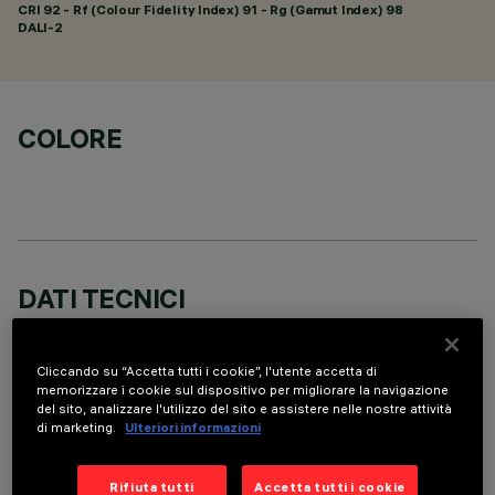
CRI
92
- Rf (Colour Fidelity Index) 91 - Rg (Gamut Index) 98
DALI-2
COLORE
DATI TECNICI
ULTIMO AGGIORNAMENTO: 05/08/2026
Cliccando su “Accetta tutti i cookie”, l'utente accetta di
DESCRIZIONE
memorizzare i cookie sul dispositivo per migliorare la navigazione
del sito, analizzare l'utilizzo del sito e assistere nelle nostre attività
Apparecchio rettangolare ad incasso con sorgenti LED. Vano
di marketing.
Ulteriori informazioni
strutturale in lamiera di acciaio sagomata con faldina
perimetrale di battuta. Il corpo lineare a 10 celle luminose, in
Rifiuta tutti
Accetta tutti i cookie