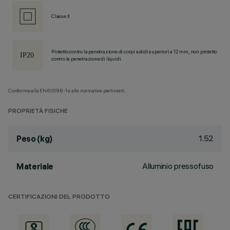
Classe II
Protetto contro la penetrazione di corpi solidi superiori a 12 mm, non protetto
contro la penetrazione di liquidi.
Conforme alla EN60598-1 e alle normative pertinenti.
PROPRIETÀ FISICHE
1.52
Peso (kg)
Alluminio pressofuso
Materiale
CERTIFICAZIONI DEL PRODOTTO