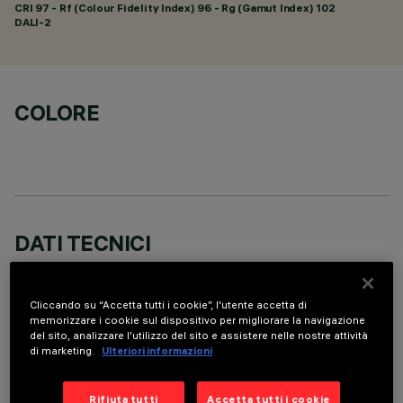
CRI
97
- Rf (Colour Fidelity Index) 96 - Rg (Gamut Index) 102
DALI-2
COLORE
DATI TECNICI
ULTIMO AGGIORNAMENTO: 05/08/2026
Cliccando su “Accetta tutti i cookie”, l'utente accetta di
DESCRIZIONE
memorizzare i cookie sul dispositivo per migliorare la navigazione
del sito, analizzare l'utilizzo del sito e assistere nelle nostre attività
Apparecchio rettangolare ad incasso con sorgenti LED. Vano
di marketing.
Ulteriori informazioni
strutturale in lamiera di acciaio sagomata con faldina
perimetrale di battuta. Il corpo lineare a 10 celle luminose, in
Rifiuta tutti
Accetta tutti i cookie