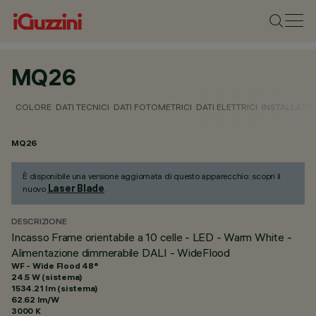
MQ26
COLORE
DATI TECNICI
DATI FOTOMETRICI
DATI ELETTRICI
INSTALLAZI
MQ26
È disponibile una versione aggiornata di questo apparecchio: scopri il
Laser Blade
nuovo
.
DESCRIZIONE
Incasso Frame orientabile a 10 celle - LED - Warm White -
Alimentazione dimmerabile DALI - WideFlood
WF - Wide Flood 48°
24.5 W (sistema)
1534.21 lm (sistema)
62.62 lm/W
3000 K