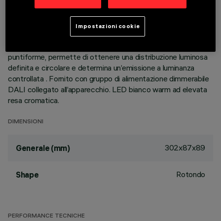
alluminio pressofuso, permette di indirizzare l’emissione con
possibilità di orientamento basculante +/- 30°. Ottiche ad
alta definizione in termoplastico metallizzato, integrate in
Impostazioni cookie
posizione arretrata nello schermo antiabbagliamento nero; la
composizione strutturale del sistema ottico evita l’effetto
puntiforme, permette di ottenere una distribuzione luminosa
definita e circolare e determina un’emissione a luminanza
controllata . Fornito con gruppo di alimentazione dimmerabile
DALI collegato all’apparecchio. LED bianco warm ad elevata
resa cromatica.
DIMENSIONI
302x87x89
Generale (mm)
Rotondo
Shape
PERFORMANCE TECNICHE