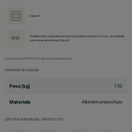
Classe II
Protetto contro la penetrazione di corpi solidi superiori a 12 mm, non protetto
contro la penetrazione di liquidi.
Conforme alla EN60598-1 e alle normative pertinenti.
PROPRIETÀ FISICHE
1.52
Peso (kg)
Alluminio pressofuso
Materiale
CERTIFICAZIONI DEL PRODOTTO