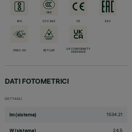
BIS
CCC S&E
CE
EAC
UK CONFORMITY
ENEC-03
RETILAP
ASSESSED
DATI FOTOMETRICI
DETTAGLI
1534.21
lm (sistema)
24.5
W (sistema)