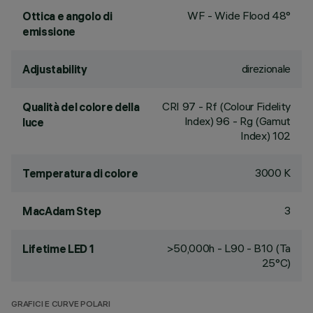
WF - Wide Flood 48°
Ottica e angolo di
emissione
direzionale
Adjustability
CRI
97
- Rf (Colour Fidelity
Qualità del colore della
Index) 96 - Rg (Gamut
luce
Index) 102
3000 K
Temperatura di colore
3
MacAdam Step
>50,000h - L90 - B10 (Ta
Lifetime LED 1
25°C)
GRAFICI E CURVE POLARI