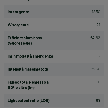
1850
lm sorgente
21
W sorgente
62.62
Efficienza luminosa
(valore reale)
-
lm in modalità emergenza
2956
Intensità massima (cd)
0
Flusso totale emesso a
90° o oltre (lm)
83
Light output ratio (LOR)