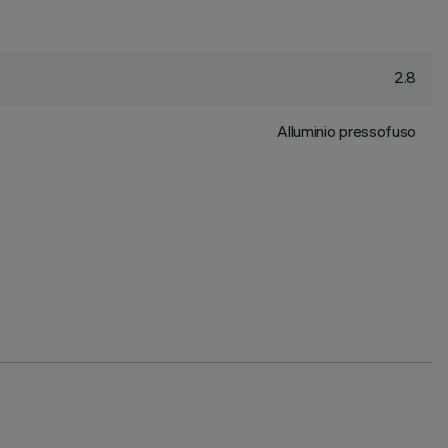
2.8
Alluminio pressofuso