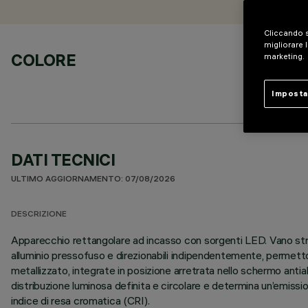
Cliccando s
migliorare l
COLORE
marketing.
Imposta
DATI TECNICI
ULTIMO AGGIORNAMENTO: 07/08/2026
DESCRIZIONE
Apparecchio rettangolare ad incasso con sorgenti LED. Vano struttu
alluminio pressofuso e direzionabili indipendentemente, permetton
metallizzato, integrate in posizione arretrata nello schermo ant
distribuzione luminosa definita e circolare e determina un’emiss
indice di resa cromatica (CRI).