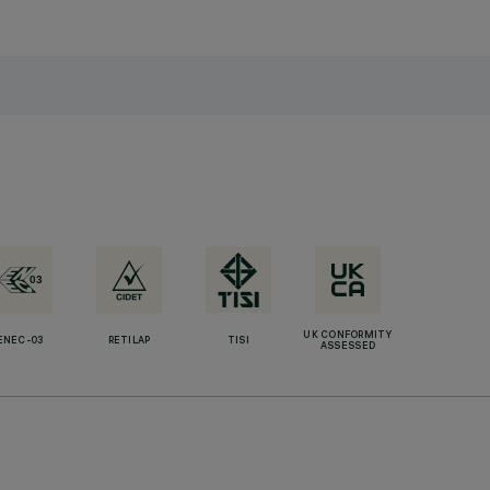
UK CONFORMITY
ENEC-03
RETILAP
TISI
ASSESSED