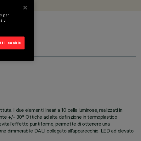
vo per
tà di
ti i cookie
a. I due elementi lineari a 10 celle luminose, realizzati in
nte +/- 30°. Ottiche ad alta definizione in termoplastico
 evita l’effetto puntiforme, permette di ottenere una
zione dimmerabile DALI collegato all’apparecchio. LED ad elevato