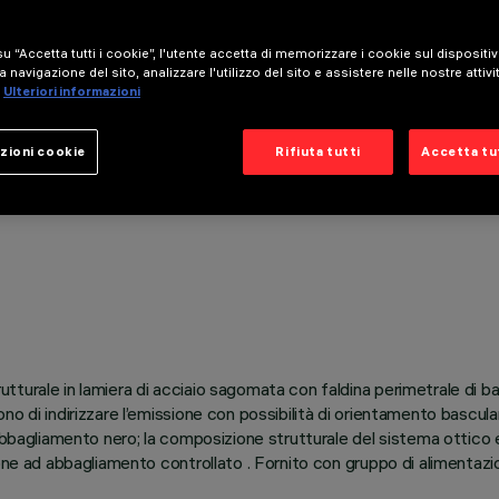
u “Accetta tutti i cookie”, l'utente accetta di memorizzare i cookie sul dispositi
a navigazione del sito, analizzare l'utilizzo del sito e assistere nelle nostre attivi
Ulteriori informazioni
zioni cookie
Rifiuta tutti
Accetta tut
rale in lamiera di acciaio sagomata con faldina perimetrale di battut
o di indirizzare l’emissione con possibilità di orientamento bascula
iabbagliamento nero; la composizione strutturale del sistema ottico
ione ad abbagliamento controllato . Fornito con gruppo di alimenta