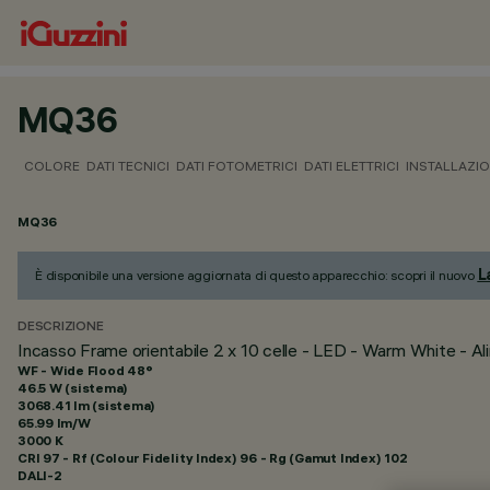
MQ36
COLORE
DATI TECNICI
DATI FOTOMETRICI
DATI ELETTRICI
INSTALLAZI
MQ36
L
È disponibile una versione aggiornata di questo apparecchio: scopri il nuovo
DESCRIZIONE
Incasso Frame orientabile 2 x 10 celle - LED - Warm White - 
WF - Wide Flood 48°
46.5 W (sistema)
3068.41 lm (sistema)
65.99 lm/W
3000 K
CRI
97
- Rf (Colour Fidelity Index) 96 - Rg (Gamut Index) 102
DALI-2