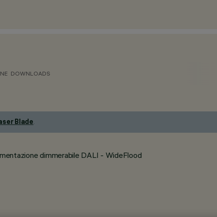
ONE
DOWNLOADS
aser Blade
.
Alimentazione dimmerabile DALI - WideFlood