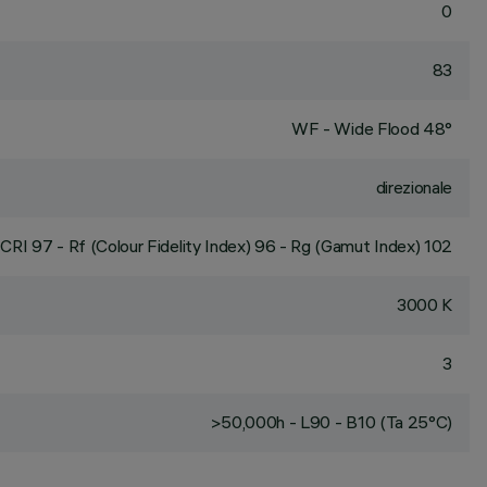
0
83
WF - Wide Flood 48°
direzionale
CRI
97
- Rf (Colour Fidelity Index) 96 - Rg (Gamut Index) 102
3000 K
3
>50,000h - L90 - B10 (Ta 25°C)