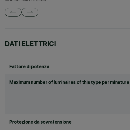
GRAFICI E CURVE POLARI
DATI ELETTRICI
Fattore di potenza
Maximum number of luminaires of this type per minature 
Protezione da sovratensione