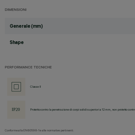
DIMENSIONI
Generale (mm)
Shape
PERFORMANCE TECNICHE
Classe II
Protetto contro la penetrazione di corpi solidi superiori a 12 mm, non protetto contr
Conforme alla EN60598-1 e alle normative pertinenti.