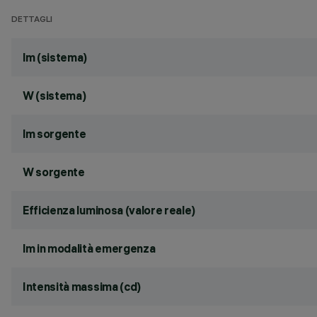
DETTAGLI
lm (sistema)
W (sistema)
lm sorgente
W sorgente
Efficienza luminosa (valore reale)
lm in modalità emergenza
Intensità massima (cd)