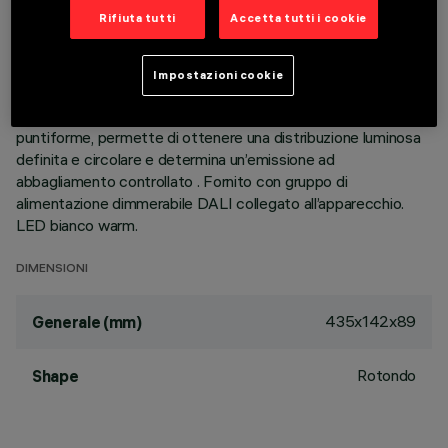
luminose, realizzati in alluminio pressofuso e direzionabili
Rifiuta tutti
Accetta tutti i cookie
indipendentemente, permettono di indirizzare l’emissione con
possibilità di orientamento basculante +/- 30°. Ottiche ad
alta definizione in termoplastico metallizzato, integrate in
Impostazioni cookie
posizione arretrata nello schermo antiabbagliamento nero; la
composizione strutturale del sistema ottico evita l’effetto
puntiforme, permette di ottenere una distribuzione luminosa
definita e circolare e determina un’emissione ad
abbagliamento controllato . Fornito con gruppo di
alimentazione dimmerabile DALI collegato all’apparecchio.
LED bianco warm.
DIMENSIONI
435x142x89
Generale (mm)
Rotondo
Shape