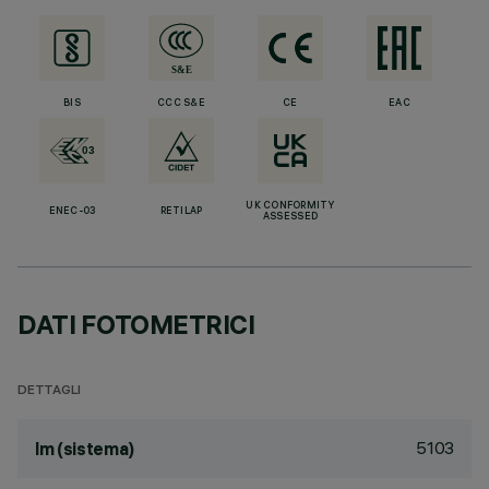
BIS
CCC S&E
CE
EAC
UK CONFORMITY
ENEC-03
RETILAP
ASSESSED
DATI FOTOMETRICI
DETTAGLI
5103
lm (sistema)