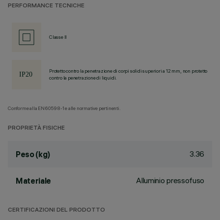
PERFORMANCE TECNICHE
Classe II
Protetto contro la penetrazione di corpi solidi superiori a 12 mm, non protetto
contro la penetrazione di liquidi.
Conforme alla EN60598-1 e alle normative pertinenti.
PROPRIETÀ FISICHE
3.36
Peso (kg)
Alluminio pressofuso
Materiale
CERTIFICAZIONI DEL PRODOTTO