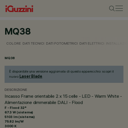
MQ38
COLORE
DATI TECNICI
DATI FOTOMETRICI
DATI ELETTRICI
INSTALLAZI
MQ38
È disponibile una versione aggiornata di questo apparecchio: scopri il
Laser Blade
nuovo
.
DESCRIZIONE
Incasso Frame orientabile 2 x 15 celle - LED - Warm White -
Alimentazione dimmerabile DALI - Flood
F - Flood 32°
67.3 W (sistema)
5103 lm (sistema)
75.82 lm/W
3000 K