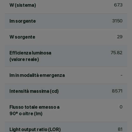
67.3
W (sistema)
3150
lm sorgente
29
W sorgente
75.82
Efficienza luminosa
(valore reale)
-
lm in modalità emergenza
8571
Intensità massima (cd)
0
Flusso totale emesso a
90° o oltre (lm)
81
Light output ratio (LOR)