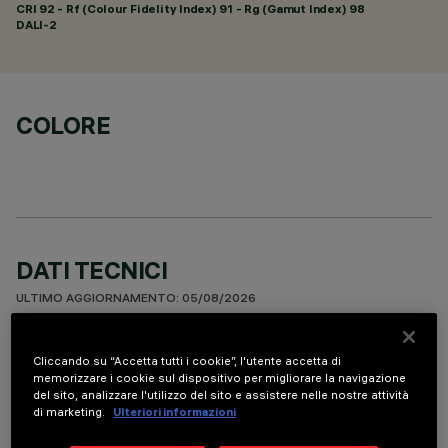
CRI
92
- Rf (Colour Fidelity Index) 91 - Rg (Gamut Index) 98
DALI-2
COLORE
DATI TECNICI
ULTIMO AGGIORNAMENTO: 05/08/2026
DESCRIZIONE
Cliccando su “Accetta tutti i cookie”, l'utente accetta di
memorizzare i cookie sul dispositivo per migliorare la navigazione
Apparecchio rettangolare ad incasso con sorgenti LED. Vano
del sito, analizzare l'utilizzo del sito e assistere nelle nostre attività
strutturale in lamiera di acciaio sagomata con faldina
di marketing.
Ulteriori informazioni
perimetrale di battuta. I due elementi lineari a 15 celle