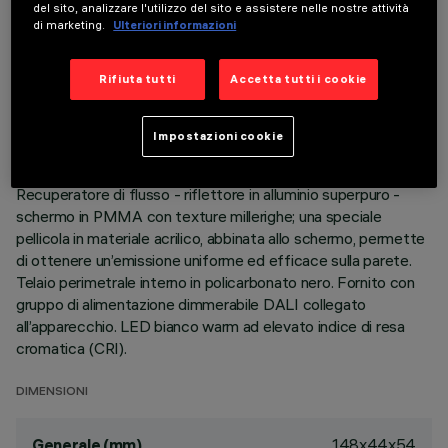
del sito, analizzare l'utilizzo del sito e assistere nelle nostre attività
di marketing.
Ulteriori informazioni
DESCRIZIONE
Rifiuta tutti
Accetta tutti i cookie
Apparecchio miniaturizzato rettangolare ad incasso con
sorgenti LED. Corpo principale con superficie radiante in
alluminio pressofuso, versione con cornice perimetrale di
Impostazioni cookie
battuta. Sistema ottico asimmetrico specializzato per
ottenere una efficace distribuzione wall washer.
Recuperatore di flusso - riflettore in alluminio superpuro -
schermo in PMMA con texture millerighe; una speciale
pellicola in materiale acrilico, abbinata allo schermo, permette
di ottenere un’emissione uniforme ed efficace sulla parete.
Telaio perimetrale interno in policarbonato nero. Fornito con
gruppo di alimentazione dimmerabile DALI collegato
all’apparecchio. LED bianco warm ad elevato indice di resa
cromatica (CRI).
DIMENSIONI
148x44x54
Generale (mm)