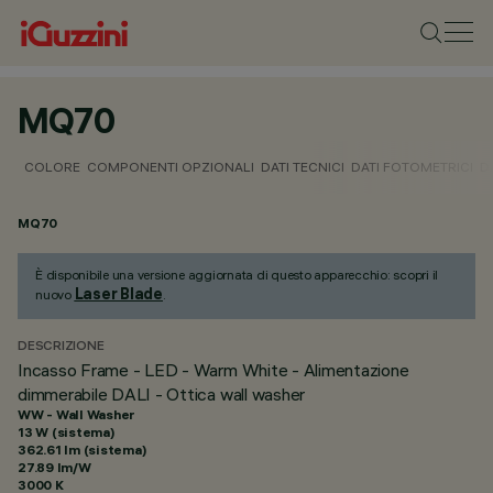
MQ70
COLORE
COMPONENTI OPZIONALI
DATI TECNICI
DATI FOTOMETRICI
D
MQ70
È disponibile una versione aggiornata di questo apparecchio: scopri il
Laser Blade
nuovo
.
DESCRIZIONE
Incasso Frame - LED - Warm White - Alimentazione
dimmerabile DALI - Ottica wall washer
WW - Wall Washer
13 W (sistema)
362.61 lm (sistema)
27.89 lm/W
3000 K