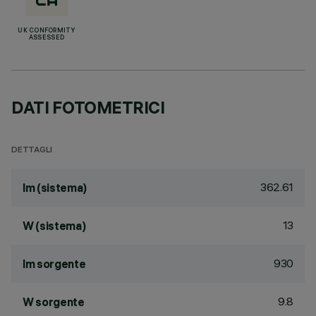
UK CONFORMITY
ASSESSED
DATI FOTOMETRICI
DETTAGLI
362.61
lm (sistema)
13
W (sistema)
930
lm sorgente
9.8
W sorgente