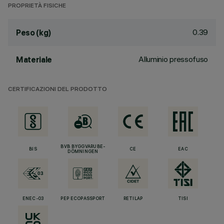
PROPRIETÀ FISICHE
0.39
Peso (kg)
Alluminio pressofuso
Materiale
CERTIFICAZIONI DEL PRODOTTO
BVB BYGGVARUBE-
BIS
CE
EAC
DÖMNINGEN
ENEC-03
PEP ECOPASSPORT
RETILAP
TISI