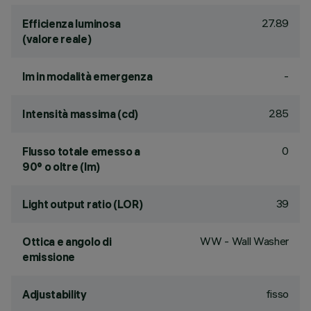
27.89
Efficienza luminosa
(valore reale)
-
lm in modalità emergenza
285
Intensità massima (cd)
0
Flusso totale emesso a
90° o oltre (lm)
39
Light output ratio (LOR)
WW - Wall Washer
Ottica e angolo di
emissione
fisso
Adjustability