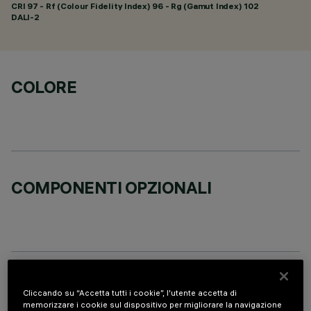
CRI
97
- Rf (Colour Fidelity Index) 96 - Rg (Gamut Index) 102
DALI-2
COLORE
COMPONENTI OPZIONALI
DATI TECNICI
Cliccando su “Accetta tutti i cookie”, l'utente accetta di
memorizzare i cookie sul dispositivo per migliorare la navigazione
ULTIMO AGGIORNAMENTO: 07/08/2026