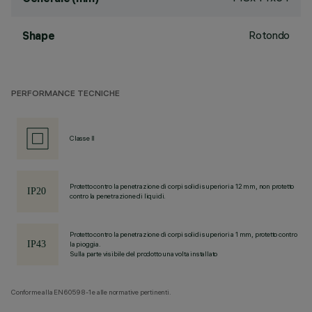
Rotondo
Shape
PERFORMANCE TECNICHE
Classe II
Protetto contro la penetrazione di corpi solidi superiori a 12 mm, non protetto
contro la penetrazione di liquidi.
Protetto contro la penetrazione di corpi solidi superiori a 1 mm, protetto contro
la pioggia.
Sulla parte visibile del prodotto una volta installato
Conforme alla EN60598-1 e alle normative pertinenti.