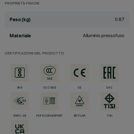
PROPRIETÀ FISICHE
0.87
Peso (kg)
Alluminio pressofuso
Materiale
CERTIFICAZIONI DEL PRODOTTO
BIS
CCC S&E
CE
EAC
ENEC-03
PEP ECOPASSPORT
RETILAP
TISI