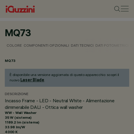
MQ73
COLORE
COMPONENTI OPZIONALI
DATI TECNICI
DATI FOTOMETRICI
D
MQ73
È disponibile una versione aggiornata di questo apparecchio: scopri il
Laser Blade
nuovo
.
DESCRIZIONE
Incasso Frame - LED - Neutral White - Alimentazione
dimmerabile DALI - Ottica wall washer
WW - Wall Washer
35 W (sistema)
1189.2 lm (sistema)
33.98 lm/W
4000 K