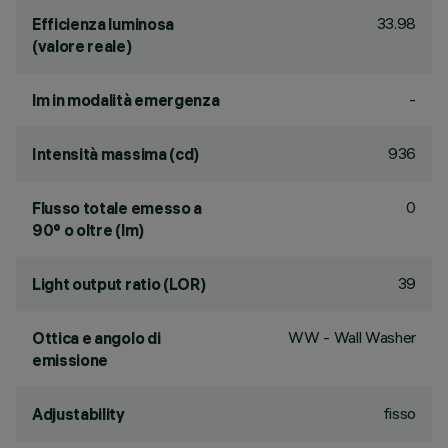
33.98
Efficienza luminosa
(valore reale)
-
lm in modalità emergenza
936
Intensità massima (cd)
0
Flusso totale emesso a
90° o oltre (lm)
39
Light output ratio (LOR)
WW - Wall Washer
Ottica e angolo di
emissione
fisso
Adjustability