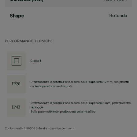
Rotondo
Shape
PERFORMANCE TECNICHE
Classe II
Protetto contro la penetrazione di corpi solidi superiori a 12 mm, non protetto
contro la penetrazione di liquidi.
Protetto contro la penetrazione di corpi solidi superiori a 1 mm, protetto contro
la pioggia.
Sulla parte visibile del prodotto una volta installato
Conforme alla EN60598-1 e alle normative pertinenti.