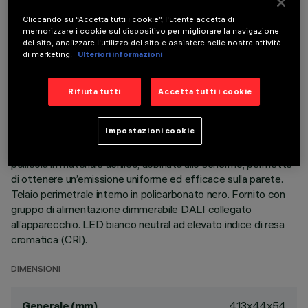
Cliccando su “Accetta tutti i cookie”, l'utente accetta di
memorizzare i cookie sul dispositivo per migliorare la navigazione
DESCRIZIONE
del sito, analizzare l'utilizzo del sito e assistere nelle nostre attività
di marketing.
Ulteriori informazioni
Apparecchio miniaturizzato rettangolare ad incasso con
sorgenti LED. Corpo principale con superficie radiante in
alluminio pressofuso, versione con cornice perimetrale di
Rifiuta tutti
Accetta tutti i cookie
battuta. Sistema ottico asimmetrico specializzato per
ottenere una efficace distribuzione wall washer.
Impostazioni cookie
Recuperatore di flusso - riflettore in alluminio superpuro -
schermo in PMMA con texture millerighe; una speciale
pellicola in materiale acrilico, abbinata allo schermo, permette
di ottenere un’emissione uniforme ed efficace sulla parete.
Telaio perimetrale interno in policarbonato nero. Fornito con
gruppo di alimentazione dimmerabile DALI collegato
all’apparecchio. LED bianco neutral ad elevato indice di resa
cromatica (CRI).
DIMENSIONI
413x44x54
Generale (mm)