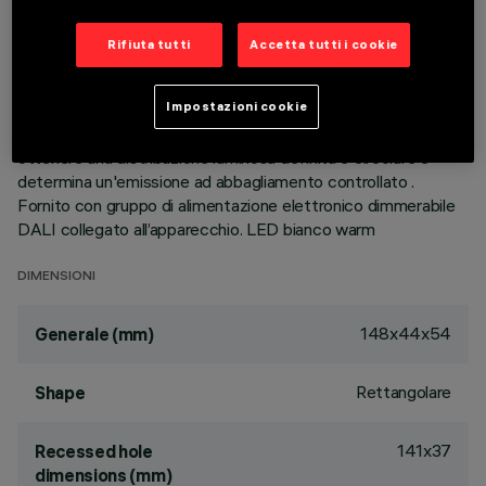
wide flood. Corpo principale con superficie radiante in
alluminio pressofuso, versione con cornice perimetrale di
Rifiuta tutti
Accetta tutti i cookie
battuta. Ottiche ad alta definizione in termoplastico
metallizzato, integrate in posizione arretrata nello schermo
Impostazioni cookie
antiabbagliamento nero; la composizione strutturale del
sistema ottico evita l’effetto puntiforme, permette di
ottenere una distribuzione luminosa definita e circolare e
determina un'emissione ad abbagliamento controllato .
Fornito con gruppo di alimentazione elettronico dimmerabile
DALI collegato all’apparecchio. LED bianco warm
DIMENSIONI
148x44x54
Generale (mm)
Rettangolare
Shape
141x37
Recessed hole
dimensions (mm)