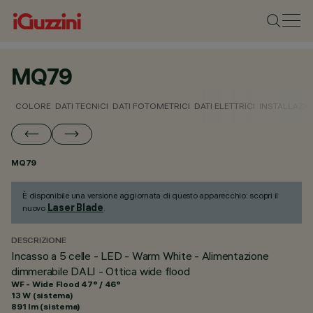
MQ79
COLORE
DATI TECNICI
DATI FOTOMETRICI
DATI ELETTRICI
INSTALLAZI
MQ79
È disponibile una versione aggiornata di questo apparecchio: scopri il
Laser Blade
nuovo
.
DESCRIZIONE
Incasso a 5 celle - LED - Warm White - Alimentazione
dimmerabile DALI - Ottica wide flood
WF - Wide Flood 47° / 46°
13 W (sistema)
891 lm (sistema)