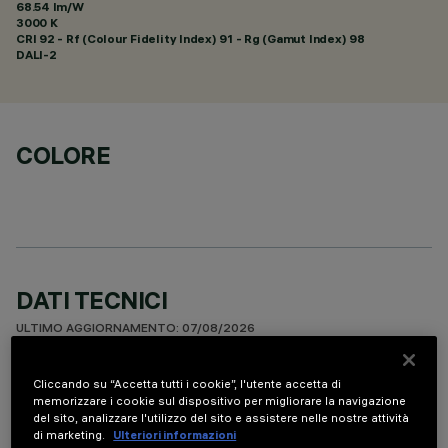
68.54 lm/W
3000 K
CRI
92
- Rf (Colour Fidelity Index) 91 - Rg (Gamut Index) 98
DALI-2
COLORE
DATI TECNICI
ULTIMO AGGIORNAMENTO: 07/08/2026
DESCRIZIONE
Cliccando su “Accetta tutti i cookie”, l'utente accetta di
memorizzare i cookie sul dispositivo per migliorare la navigazione
apparecchio miniaturizzato ad incasso rettangolare a 5
del sito, analizzare l'utilizzo del sito e assistere nelle nostre attività
di marketing.
Ulteriori informazioni
elementi ottici con sorgenti LED - ottiche fisse - apertura