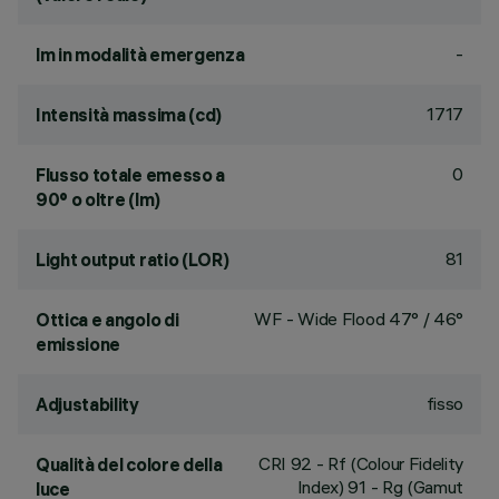
-
lm in modalità emergenza
1717
Intensità massima (cd)
0
Flusso totale emesso a
90° o oltre (lm)
81
Light output ratio (LOR)
WF - Wide Flood 47° / 46°
Ottica e angolo di
emissione
fisso
Adjustability
CRI
92
- Rf (Colour Fidelity
Qualità del colore della
Index) 91 - Rg (Gamut
luce