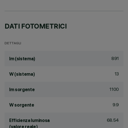
DATI FOTOMETRICI
DETTAGLI
891
lm (sistema)
13
W (sistema)
1100
lm sorgente
9.9
W sorgente
68.54
Efficienza luminosa
(valore reale)