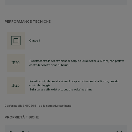
PERFORMANCE TECNICHE
Classe II
Protetto contro la penetrazione di corpi solidi superiori a 12 mm, non protetto
contro la penetrazione di liquidi.
Protetto contro la penetrazione di corpi solidi superiori a 12 mm, protetto
contro la pioggia.
Sulla parte visibile del prodotto una volta installato
Conforme alla EN60598-1 e alle normative pertinenti.
PROPRIETÀ FISICHE