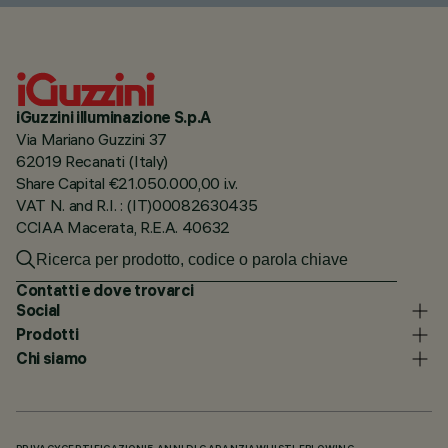
iGuzzini illuminazione S.p.A
Via Mariano Guzzini 37
62019 Recanati (Italy)
Share Capital €21.050.000,00 i.v.
VAT N. and R.I. : (IT)00082630435
CCIAA Macerata, R.E.A. 40632
Contatti e dove trovarci
Social
Prodotti
Chi siamo