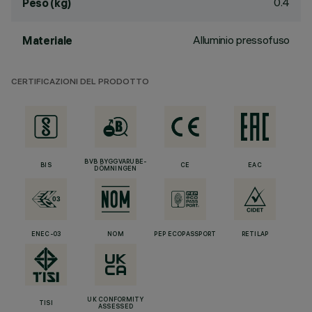
0.4
Peso (kg)
Alluminio pressofuso
Materiale
CERTIFICAZIONI DEL PRODOTTO
BVB BYGGVARUBE-
BIS
CE
EAC
DÖMNINGEN
ENEC-03
NOM
PEP ECOPASSPORT
RETILAP
UK CONFORMITY
TISI
ASSESSED