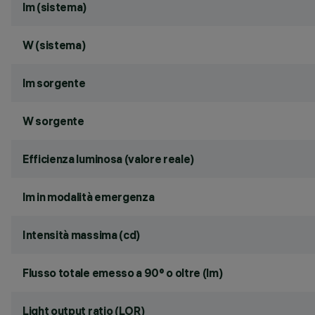
lm (sistema)
W (sistema)
lm sorgente
W sorgente
Efficienza luminosa (valore reale)
lm in modalità emergenza
Intensità massima (cd)
Flusso totale emesso a 90° o oltre (lm)
Light output ratio (LOR)