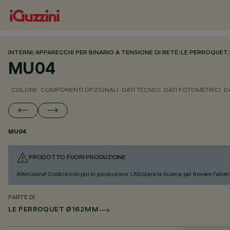
INTERNI
/
APPARECCHI PER BINARIO A TENSIONE DI RETE
/
LE PERROQUET
MU04
COLORE
COMPONENTI OPZIONALI
DATI TECNICI
DATI FOTOMETRICI
D
MU04
PRODOTTO FUORI PRODUZIONE
Attenzione! Codice non più in produzione. Utilizzare la ricerca per trovare l'alter
PARTE DI
LE PERROQUET Ø162MM