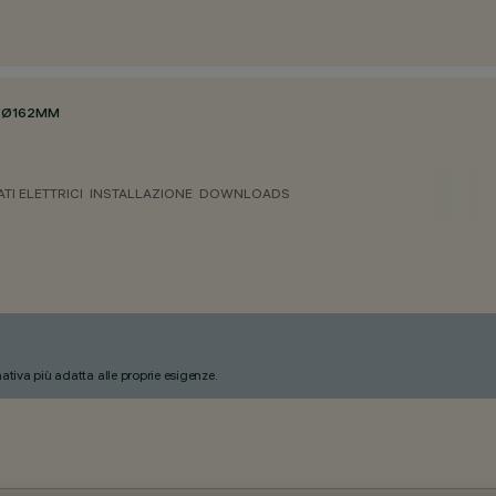
/
Ø162MM
ATI ELETTRICI
INSTALLAZIONE
DOWNLOADS
nativa più adatta alle proprie esigenze.