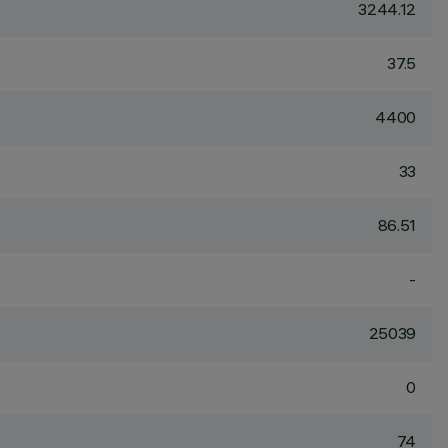
3244.12
37.5
4400
33
86.51
-
25039
0
74