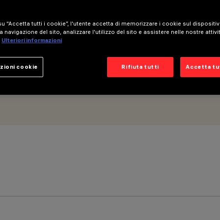
o - ottica medium
u “Accetta tutti i cookie”, l'utente accetta di memorizzare i cookie sul dispositi
a navigazione del sito, analizzare l'utilizzo del sito e assistere nelle nostre attivi
Ulteriori informazioni
zioni cookie
Rifiuta tutti
Accetta tut