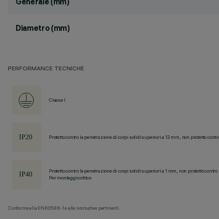
Generale (mm)
Diametro (mm)
PERFORMANCE TECNICHE
Classe I
Protetto contro la penetrazione di corpi solidi superiori a 12 mm, non protetto contr
Protetto contro la penetrazione di corpi solidi superiori a 1 mm, non protetto contro 
Per montaggio ottico
Conforme alla EN60598-1 e alle normative pertinenti.