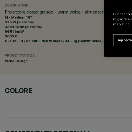
DESCRIZIONE
Proiettore corpo grande - warm white - alimentatore elettronic
Cliccando s
M - Medium 16°
migliorare l
37.5 W (sistema)
marketing.
3244.12 lm (sistema)
86.51 lm/W
3000 K
Imposta
CRI
92
- Rf (Colour Fidelity Index) 93 - Rg (Gamut Index) 99
PROGETTATO DA
Piano Design
COLORE