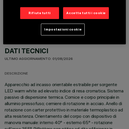
COMPONENTI OPZIONALI
Rifiuta tutti
Accetta tutti i cookie
Impostazioni cookie
DATI TECNICI
ULTIMO AGGIORNAMENTO: 01/08/2026
DESCRIZIONE
Apparecchio ad incasso orientabile estraibile per sorgente
LED warm white ad elevato indice di resa cromatica. Sistema
passivo di dispersione termica. Cornice e corpo principale in
alluminio pressofuso; cerniere di rotazione in acciaio. Anello di
rotazione con carter protettivo in materiale termoplastico ad
alta resistenza. Orientamento del corpo con dispositivo di
manovra manuale: interno 40° - esterno 65° - rotazione
sull'asse 355°. Riflettore con ottica ad alta efficienza in