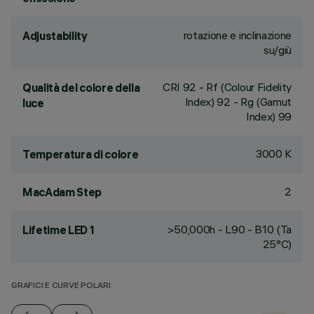
rotazione e inclinazione
Adjustability
su/giù
CRI
92
- Rf (Colour Fidelity
Qualità del colore della
Index) 92 - Rg (Gamut
luce
Index) 99
3000 K
Temperatura di colore
2
MacAdam Step
>50,000h - L90 - B10 (Ta
Lifetime LED 1
25°C)
GRAFICI E CURVE POLARI