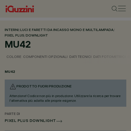
INTERNI
/
LUCI E FARETTI DA INCASSO MONO E MULTILAMPADA
/
PIXEL PLUS
/
DOWNLIGHT
MU42
COLORE
COMPONENTI OPZIONALI
DATI TECNICI
DATI FOTOMETRICI
D
MU42
PRODOTTO FUORI PRODUZIONE
Attenzione! Codice non più in produzione. Utilizzare la ricerca per trovare
l'alternativa più adatta alle proprie esigenze.
PARTE DI
PIXEL PLUS DOWNLIGHT