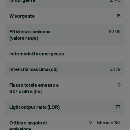
2140
lm sorgente
15
W sorgente
92.06
Efficienza luminosa
(valore reale)
-
lm in modalità emergenza
5279
Intensità massima (cd)
0
Flusso totale emesso a
90° o oltre (lm)
77
Light output ratio (LOR)
M - Medium 18°
Ottica e angolo di
emissione