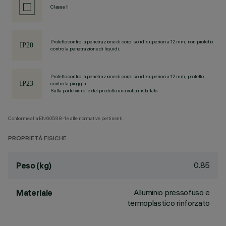
Classe II
Protetto contro la penetrazione di corpi solidi superiori a 12 mm, non protetto
contro la penetrazione di liquidi.
Protetto contro la penetrazione di corpi solidi superiori a 12 mm, protetto
contro la pioggia.
Sulla parte visibile del prodotto una volta installato
Conforme alla EN60598-1 e alle normative pertinenti.
PROPRIETÀ FISICHE
0.85
Peso (kg)
Alluminio pressofuso e
Materiale
termoplastico rinforzato