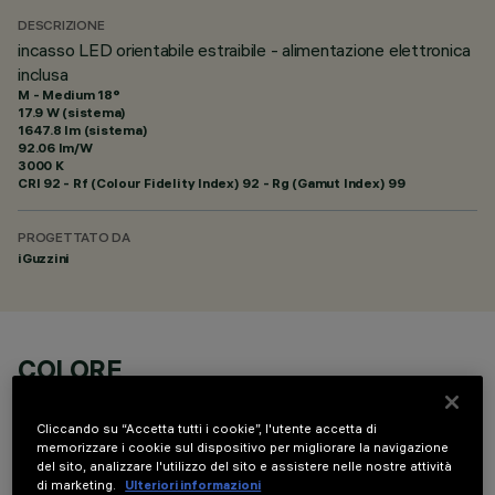
DESCRIZIONE
incasso LED orientabile estraibile - alimentazione elettronica
inclusa
M - Medium 18°
17.9 W (sistema)
1647.8 lm (sistema)
92.06 lm/W
3000 K
CRI
92
- Rf (Colour Fidelity Index) 92 - Rg (Gamut Index) 99
PROGETTATO DA
iGuzzini
COLORE
Cliccando su “Accetta tutti i cookie”, l'utente accetta di
memorizzare i cookie sul dispositivo per migliorare la navigazione
del sito, analizzare l'utilizzo del sito e assistere nelle nostre attività
di marketing.
Ulteriori informazioni