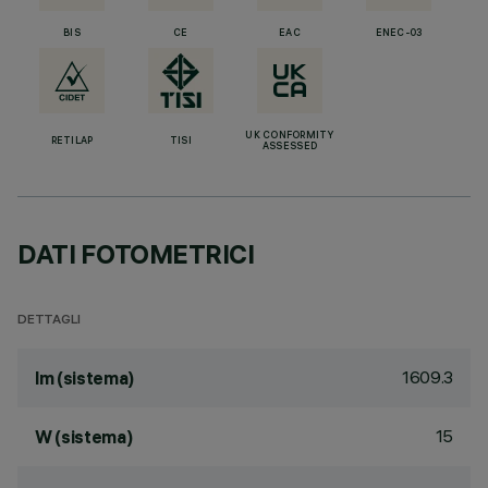
BIS
CE
EAC
ENEC-03
UK CONFORMITY
RETILAP
TISI
ASSESSED
DATI FOTOMETRICI
DETTAGLI
1609.3
lm (sistema)
15
W (sistema)