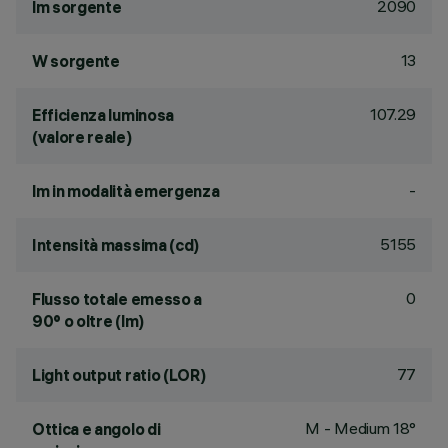
2090
lm sorgente
13
W sorgente
107.29
Efficienza luminosa
(valore reale)
-
lm in modalità emergenza
5155
Intensità massima (cd)
0
Flusso totale emesso a
90° o oltre (lm)
77
Light output ratio (LOR)
M - Medium 18°
Ottica e angolo di