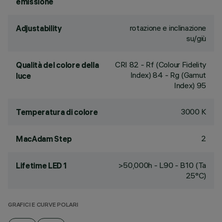
emissione
rotazione e inclinazione
Adjustability
su/giù
CRI
82
- Rf (Colour Fidelity
Qualità del colore della
Index) 84 - Rg (Gamut
luce
Index) 95
3000 K
Temperatura di colore
2
MacAdam Step
>50,000h - L90 - B10 (Ta
Lifetime LED 1
25°C)
GRAFICI E CURVE POLARI