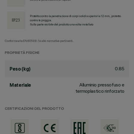
Protetto contro la penetrazione di corpi solidi superiori a 12 mm, protetto
contro la pioggia.
Sulla parte visibile del prodotto una volta installato
Conforme alla EN60598-1 e alle normative pertinenti.
PROPRIETÀ FISICHE
0.85
Peso (kg)
Alluminio pressofuso e
Materiale
termoplastico rinforzato
CERTIFICAZIONI DEL PRODOTTO