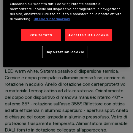
Cliccando su “Accetta tutti i cookie”, l'utente accetta di
memorizzare i cookie sul dispositivo per migliorare la navigazione
del sito, analizzare l'utilizzo del sito e assistere nelle nostre attività
di marketing.
Ulteriori informazioni
DATI TECNICI
Rifiuta tutti
Accetta tutti i cookie
ULTIMO AGGIORNAMENTO: 07/08/2026
Impostazioni cookie
DESCRIZIONE
Apparecchio ad incasso orientabile estraibile per sorgente
LED warm white. Sistema passivo di dispersione termica.
Cornice e corpo principale in alluminio pressofuso; cerniere di
rotazione in acciaio. Anello di rotazione con carter protettivo
in materiale termoplastico ad alta resistenza. Orientamento
del corpo con dispositivo di manovra manuale: interno 40° -
esterno 65° - rotazione sull'asse 355°. Riflettore con ottica
ad alta efficienza in alluminio superpuro - apertura spot. Anello
di chiusura del corpo lampada in alluminio pressofuso. Vetro di
protezione trasparente temperato. Alimentatore dimmerabile
DALI fornito in dotazione collegato all'apparecchio.