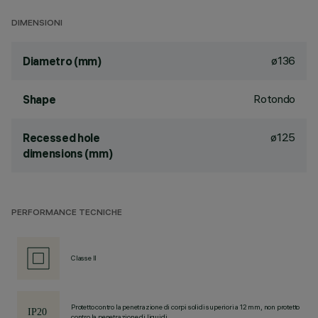
DIMENSIONI
ø136
Diametro (mm)
Rotondo
Shape
ø125
Recessed hole
dimensions (mm)
PERFORMANCE TECNICHE
Classe II
Protetto contro la penetrazione di corpi solidi superiori a 12 mm, non protetto
contro la penetrazione di liquidi.