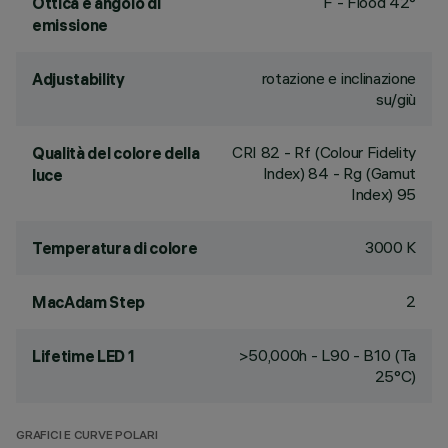
F - Flood 42°
Ottica e angolo di
emissione
rotazione e inclinazione
Adjustability
su/giù
CRI
82
- Rf (Colour Fidelity
Qualità del colore della
Index) 84 - Rg (Gamut
luce
Index) 95
3000 K
Temperatura di colore
2
MacAdam Step
>50,000h - L90 - B10 (Ta
Lifetime LED 1
25°C)
GRAFICI E CURVE POLARI