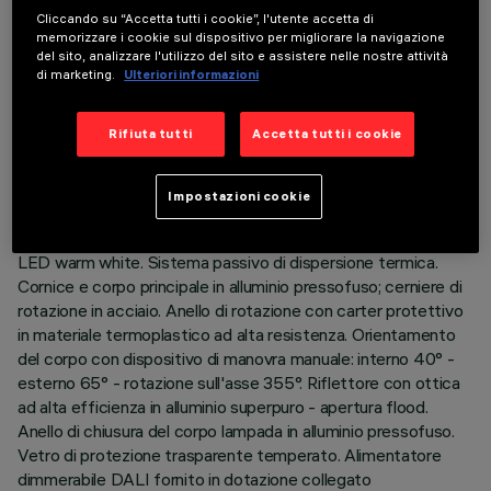
Cliccando su “Accetta tutti i cookie”, l'utente accetta di
memorizzare i cookie sul dispositivo per migliorare la navigazione
del sito, analizzare l'utilizzo del sito e assistere nelle nostre attività
di marketing.
Ulteriori informazioni
DATI TECNICI
Rifiuta tutti
Accetta tutti i cookie
ULTIMO AGGIORNAMENTO: 07/08/2026
Impostazioni cookie
DESCRIZIONE
Apparecchio ad incasso orientabile estraibile per sorgente
LED warm white. Sistema passivo di dispersione termica.
Cornice e corpo principale in alluminio pressofuso; cerniere di
rotazione in acciaio. Anello di rotazione con carter protettivo
in materiale termoplastico ad alta resistenza. Orientamento
del corpo con dispositivo di manovra manuale: interno 40° -
esterno 65° - rotazione sull'asse 355°. Riflettore con ottica
ad alta efficienza in alluminio superpuro - apertura flood.
Anello di chiusura del corpo lampada in alluminio pressofuso.
Vetro di protezione trasparente temperato. Alimentatore
dimmerabile DALI fornito in dotazione collegato