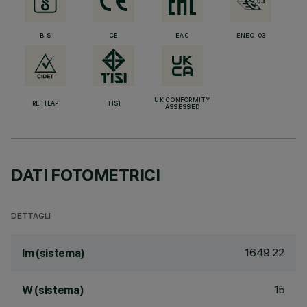
BIS
CE
EAC
ENEC-03
UK CONFORMITY
RETILAP
TISI
ASSESSED
DATI FOTOMETRICI
DETTAGLI
1649.22
lm (sistema)
15
W (sistema)