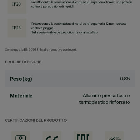
Protetto contro la penetrazione di corpi solidi superiori a 12 mm, non protetto
contro la penetrazione di liquidi.
Protetto contro la penetrazione di corpi solidi superiori a 12 mm, protetto
contro la pioggia.
Sulla parte visibile del prodotto una volta installato
Conforme alla EN60598-1 e alle normative pertinenti.
PROPRIETÀ FISICHE
0.85
Peso (kg)
Alluminio pressofuso e
Materiale
termoplastico rinforzato
CERTIFICAZIONI DEL PRODOTTO