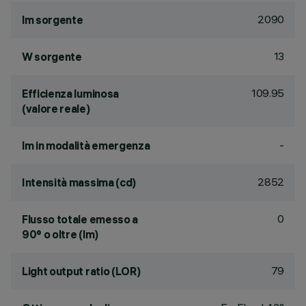
2090
lm sorgente
13
W sorgente
109.95
Efficienza luminosa
(valore reale)
-
lm in modalità emergenza
2852
Intensità massima (cd)
0
Flusso totale emesso a
90° o oltre (lm)
79
Light output ratio (LOR)