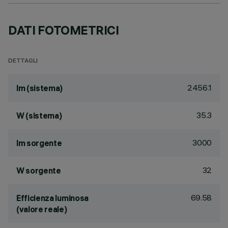
DATI FOTOMETRICI
DETTAGLI
2456.1
lm (sistema)
35.3
W (sistema)
3000
lm sorgente
32
W sorgente
69.58
Efficienza luminosa
(valore reale)