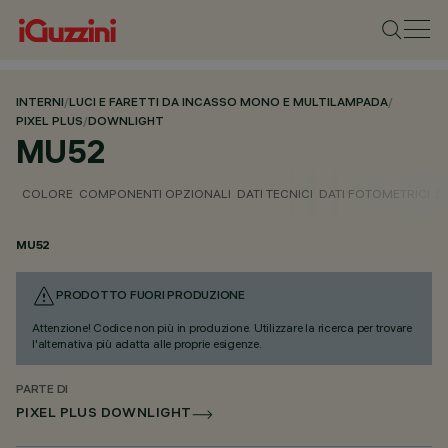
INTERNI
/
LUCI E FARETTI DA INCASSO MONO E MULTILAMPADA
/
PIXEL PLUS
/
DOWNLIGHT
MU52
COLORE
COMPONENTI OPZIONALI
DATI TECNICI
DATI FOTOMETRICI
D
MU52
PRODOTTO FUORI PRODUZIONE
Attenzione! Codice non più in produzione. Utilizzare la ricerca per trovare
l'alternativa più adatta alle proprie esigenze.
PARTE DI
PIXEL PLUS DOWNLIGHT