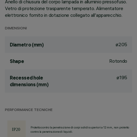
Anello di chiusura del corpo lampada in alluminio pressofuso.
Vetro di protezione trasparente temperato. Alimentatore
elettronico fornito in dotazione collegato all'apparecchio.
DIMENSIONI
ø205
Diametro (mm)
Rotondo
Shape
ø195
Recessed hole
dimensions (mm)
PERFORMANCE TECNICHE
Protetto contro la penetrazione di corpi solidi superiori a 12 mm, non protetto
contro la penetrazione di liquidi.