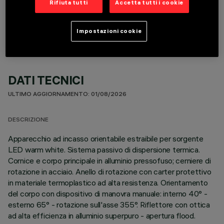
Rifiuta tutti
Accetta tutti i cookie
COMPONENTI OPZIONALI
Impostazioni cookie
DATI TECNICI
ULTIMO AGGIORNAMENTO: 01/08/2026
DESCRIZIONE
Apparecchio ad incasso orientabile estraibile per sorgente
LED warm white. Sistema passivo di dispersione termica.
Cornice e corpo principale in alluminio pressofuso; cerniere di
rotazione in acciaio. Anello di rotazione con carter protettivo
in materiale termoplastico ad alta resistenza. Orientamento
del corpo con dispositivo di manovra manuale: interno 40° -
esterno 65° - rotazione sull'asse 355°. Riflettore con ottica
ad alta efficienza in alluminio superpuro - apertura flood.