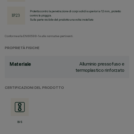
Protetto contro la penetrazione di corpi solidi superiori a 12 mm, protetto
contro la pioggia.
Sulla parte visibile del prodotto una volta installato
Conforme alla EN60598-1 e alle normative pertinenti.
PROPRIETÀ FISICHE
Alluminio pressofuso e
Materiale
termoplastico rinforzato
CERTIFICAZIONI DEL PRODOTTO
BIS