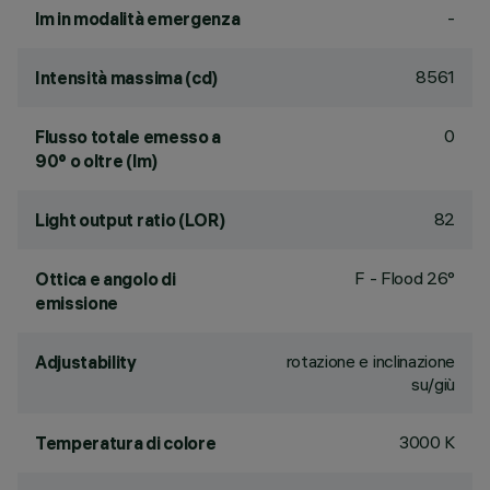
-
lm in modalità emergenza
8561
Intensità massima (cd)
0
Flusso totale emesso a
90° o oltre (lm)
82
Light output ratio (LOR)
F - Flood 26°
Ottica e angolo di
emissione
rotazione e inclinazione
Adjustability
su/giù
3000 K
Temperatura di colore