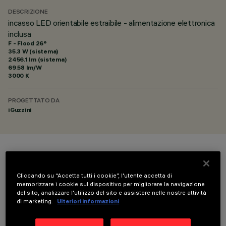
DESCRIZIONE
incasso LED orientabile estraibile - alimentazione elettronica
inclusa
F - Flood 26°
35.3 W (sistema)
2456.1 lm (sistema)
69.58 lm/W
3000 K
PROGETTATO DA
iGuzzini
COLORE
Cliccando su “Accetta tutti i cookie”, l'utente accetta di
memorizzare i cookie sul dispositivo per migliorare la navigazione
del sito, analizzare l'utilizzo del sito e assistere nelle nostre attività
di marketing.
Ulteriori informazioni