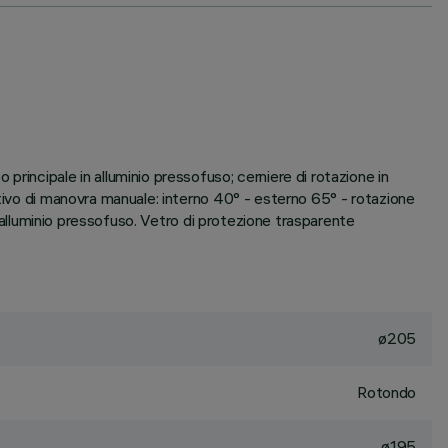
rincipale in alluminio pressofuso; cerniere di rotazione in
itivo di manovra manuale: interno 40° - esterno 65° - rotazione
n alluminio pressofuso. Vetro di protezione trasparente
ø205
Rotondo
ø195