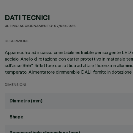
DATI TECNICI
ULTIMO AGGIORNAMENTO: 07/08/2026
DESCRIZIONE
Apparecchio ad incasso orientabile estraibile per sorgente LED wa
acciaio. Anello di rotazione con carter protettivo in materiale 
sull'asse 355°. Riflettore con ottica ad alta efficienza in allumi
temperato. Alimentatore dimmerabile DALI fornito in dotazione c
DIMENSIONI
Diametro (mm)
Shape
Recessed hole dimensions (mm)