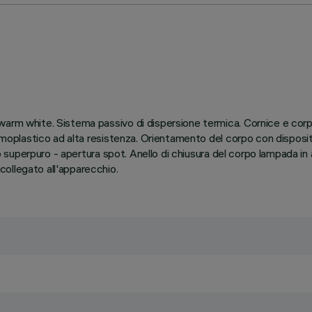
rm white. Sistema passivo di dispersione termica. Cornice e corpo p
termoplastico ad alta resistenza. Orientamento del corpo con dispos
nio superpuro - apertura spot. Anello di chiusura del corpo lampada i
ollegato all'apparecchio.