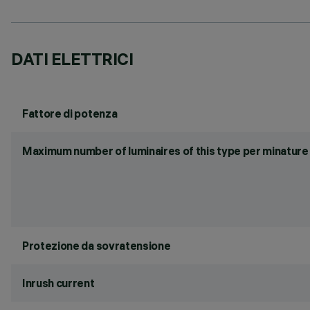
DATI ELETTRICI
Fattore di potenza
Maximum number of luminaires of this type per minature 
Protezione da sovratensione
Inrush current