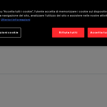
u “Accetta tutti i cookie”, l'utente accetta di memorizzare i cookie sul dispositi
a navigazione del sito, analizzare l'utilizzo del sito e assistere nelle nostre attivi
Ulteriori informazioni
zioni cookie
Rifiuta tutti
Accetta tut