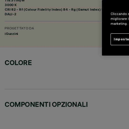
118.31 lm/W
3000 K
CRI
82
- Rf (Colour Fidelity Index) 84 - Rg (Gamut Index) 95
DALI-2
Cliccando s
migliorare l
marketing.
PROGETTATO DA
iGuzzini
Imposta
COLORE
COMPONENTI OPZIONALI