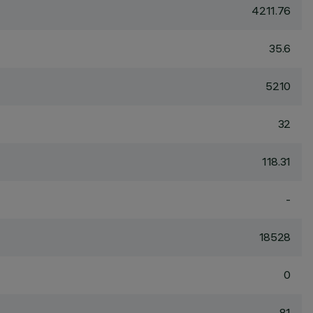
4211.76
35.6
5210
32
118.31
-
18528
0
81