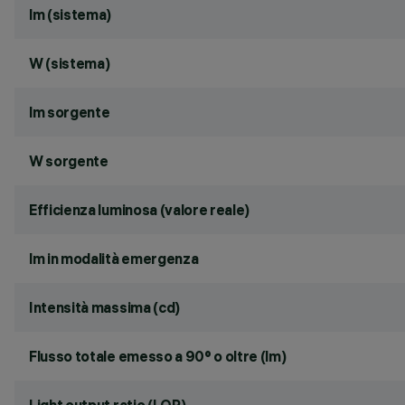
lm (sistema)
W (sistema)
lm sorgente
W sorgente
Efficienza luminosa (valore reale)
lm in modalità emergenza
Intensità massima (cd)
Flusso totale emesso a 90° o oltre (lm)