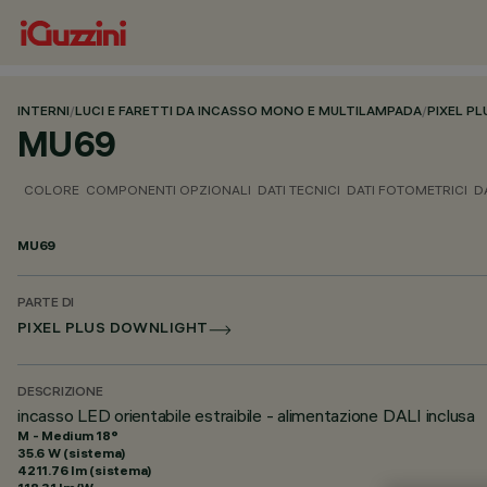
INTERNI
/
LUCI E FARETTI DA INCASSO MONO E MULTILAMPADA
/
PIXEL PL
MU69
COLORE
COMPONENTI OPZIONALI
DATI TECNICI
DATI FOTOMETRICI
D
MU69
PARTE DI
PIXEL PLUS DOWNLIGHT
DESCRIZIONE
incasso LED orientabile estraibile - alimentazione DALI inclusa
M - Medium 18°
35.6 W (sistema)
4211.76 lm (sistema)