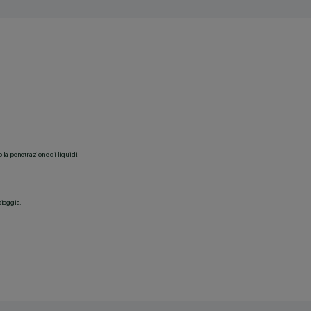
o la penetrazione di liquidi.
pioggia.