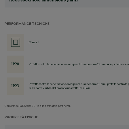
PERFORMANCE TECNICHE
Classe II
Protetto contro la penetrazione di corpi solidi superiori a 12 mm, non protetto contr
Protetto contro la penetrazione di corpi solidi superiori a 12 mm, protetto contro la 
Sulla parte visibile del prodotto una volta installato
Conforme alla EN60598-1 e alle normative pertinenti.
PROPRIETÀ FISICHE