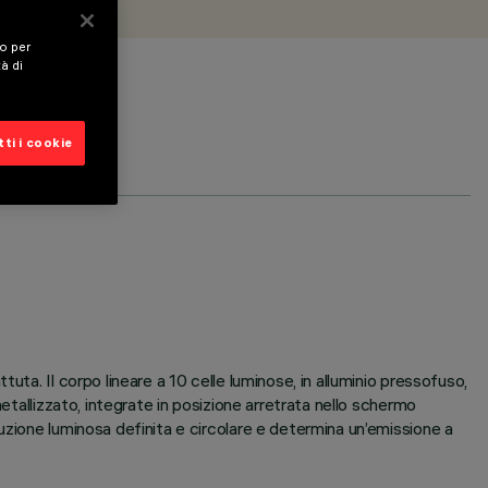
vo per
tà di
ti i cookie
ta. Il corpo lineare a 10 celle luminose, in alluminio pressofuso,
etallizzato, integrate in posizione arretrata nello schermo
uzione luminosa definita e circolare e determina un’emissione a