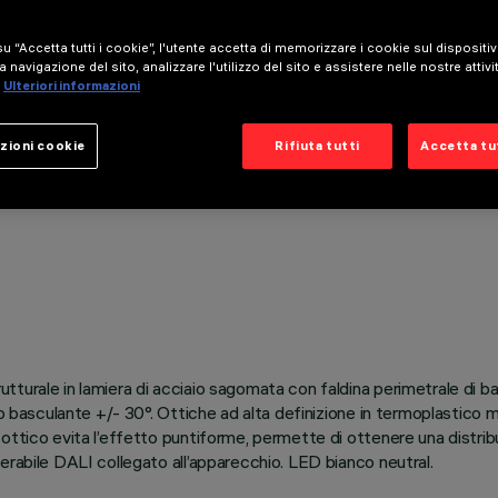
u “Accetta tutti i cookie”, l'utente accetta di memorizzare i cookie sul dispositi
a navigazione del sito, analizzare l'utilizzo del sito e assistere nelle nostre attivi
Ulteriori informazioni
zioni cookie
Rifiuta tutti
Accetta tut
rale in lamiera di acciaio sagomata con faldina perimetrale di battu
o basculante +/- 30°. Ottiche ad alta definizione in termoplastico m
ottico evita l’effetto puntiforme, permette di ottenere una distrib
erabile DALI collegato all’apparecchio. LED bianco neutral.