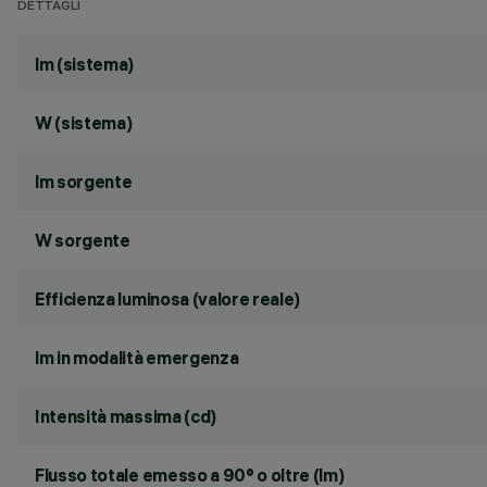
DETTAGLI
lm (sistema)
W (sistema)
lm sorgente
W sorgente
Efficienza luminosa (valore reale)
lm in modalità emergenza
Intensità massima (cd)
Flusso totale emesso a 90° o oltre (lm)