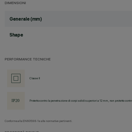
DIMENSIONI
Generale (mm)
Shape
PERFORMANCE TECNICHE
Classe II
Protetto contro la penetrazione di corpi solidi superiori a 12 mm, non protetto contr
Conforme alla EN60598-1 e alle normative pertinenti.