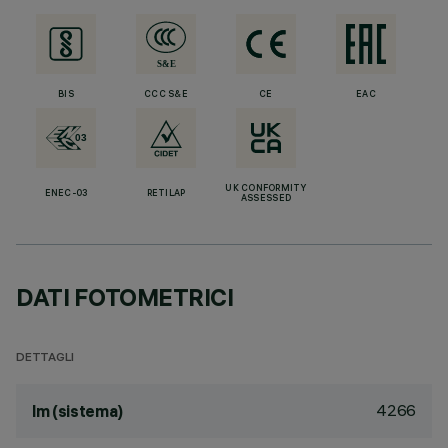
BIS
CCC S&E
CE
EAC
UK CONFORMITY
ENEC-03
RETILAP
ASSESSED
DATI FOTOMETRICI
DETTAGLI
4266
lm (sistema)