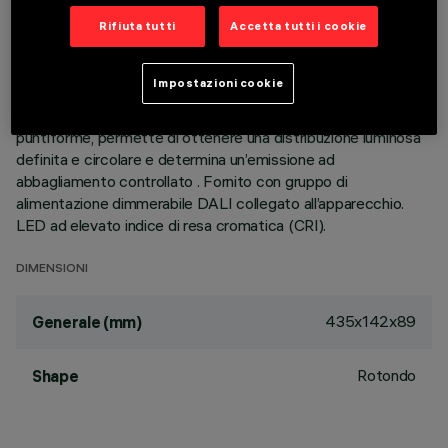
luminose, realizzati in alluminio pressofuso e direzionabili
indipendentemente, permettono di indirizzare l’emissione con
Rifiuta tutti
Accetta tutti i cookie
possibilità di orientamento basculante +/- 30°. Ottiche ad
alta definizione in termoplastico metallizzato, integrate in
Impostazioni cookie
posizione arretrata nello schermo antiabbagliamento nero; la
composizione strutturale del sistema ottico evita l’effetto
puntiforme, permette di ottenere una distribuzione luminosa
definita e circolare e determina un’emissione ad
abbagliamento controllato . Fornito con gruppo di
alimentazione dimmerabile DALI collegato all’apparecchio.
LED ad elevato indice di resa cromatica (CRI).
DIMENSIONI
435x142x89
Generale (mm)
Rotondo
Shape