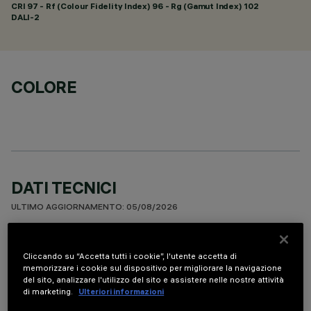
CRI
97
- Rf (Colour Fidelity Index) 96 - Rg (Gamut Index) 102
DALI-2
COLORE
DATI TECNICI
ULTIMO AGGIORNAMENTO: 05/08/2026
DESCRIZIONE
Cliccando su “Accetta tutti i cookie”, l'utente accetta di
Apparecchio rettangolare ad incasso con sorgenti LED. Vano
memorizzare i cookie sul dispositivo per migliorare la navigazione
del sito, analizzare l'utilizzo del sito e assistere nelle nostre attività
strutturale in lamiera di acciaio sagomata con faldina
di marketing.
Ulteriori informazioni
perimetrale di battuta. I due elementi lineari a 15 celle