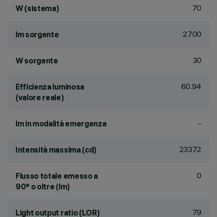
70
W (sistema)
2700
lm sorgente
30
W sorgente
60.94
Efficienza luminosa
(valore reale)
-
lm in modalità emergenza
23372
Intensità massima (cd)
0
Flusso totale emesso a
90° o oltre (lm)
79
Light output ratio (LOR)