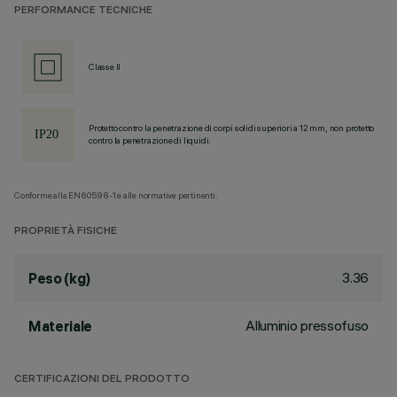
PERFORMANCE TECNICHE
Classe II
Protetto contro la penetrazione di corpi solidi superiori a 12 mm, non protetto
contro la penetrazione di liquidi.
Conforme alla EN60598-1 e alle normative pertinenti.
PROPRIETÀ FISICHE
3.36
Peso (kg)
Alluminio pressofuso
Materiale
CERTIFICAZIONI DEL PRODOTTO