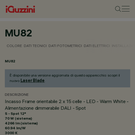
MU82
COLORE
DATI TECNICI
DATI FOTOMETRICI
DATI ELETTRICI
INSTALLAZI
MU82
È disponibile una versione aggiornata di questo apparecchio: scopri il
Laser Blade
nuovo
.
DESCRIZIONE
Incasso Frame orientabile 2 x 15 celle - LED - Warm White -
Alimentazione dimmerabile DALI - Spot
S - Spot 12°
70 W (sistema)
4266 lm (sistema)
60.94 lm/W
3000 K