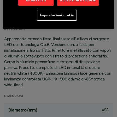
Rifiuta tutti
Accetta tutti i cookie
DATI TECNICI
Impostazioni cookie
ULTIMO AGGIORNAMENTO: 01/08/2026
DESCRIZIONE
Apparecchio rotondo fisso finalizzato all'utilizzo di sorgente
LED con tecnologia C.o.B. Versione senza falda per
installazione a filo soffitto. Riflettore metallizzato con vapori
di alluminio sottovuoto con strato di protezione antigraffio.
Corpo in alluminio pressofuso e sistema di dissipazione
passiva. Prodotto completo di LED in tonalità di colore
neutral white (4000K). Emissione luminosa luce generale con
luminanza controllata UGR<19 1500 cd/m2 α>65° ottica
wide flood.
DIMENSIONI
ø93
Diametro (mm)