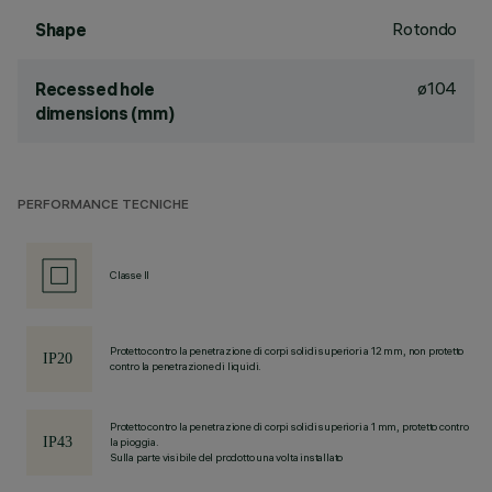
Rotondo
Shape
ø104
Recessed hole
dimensions (mm)
PERFORMANCE TECNICHE
Classe II
Protetto contro la penetrazione di corpi solidi superiori a 12 mm, non protetto
contro la penetrazione di liquidi.
Protetto contro la penetrazione di corpi solidi superiori a 1 mm, protetto contro
la pioggia.
Sulla parte visibile del prodotto una volta installato