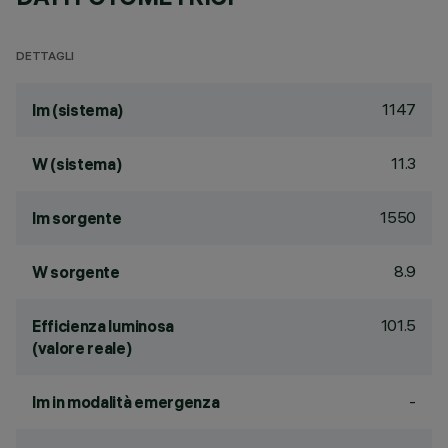
DETTAGLI
1147
lm (sistema)
11.3
W (sistema)
1550
lm sorgente
8.9
W sorgente
101.5
Efficienza luminosa
(valore reale)
-
lm in modalità emergenza