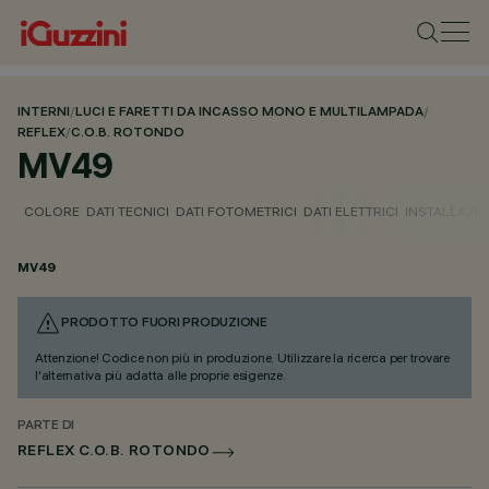
INTERNI
/
LUCI E FARETTI DA INCASSO MONO E MULTILAMPADA
/
REFLEX
/
C.O.B. ROTONDO
MV49
COLORE
DATI TECNICI
DATI FOTOMETRICI
DATI ELETTRICI
INSTALLAZI
MV49
PRODOTTO FUORI PRODUZIONE
Attenzione! Codice non più in produzione. Utilizzare la ricerca per trovare
l'alternativa più adatta alle proprie esigenze.
PARTE DI
REFLEX C.O.B. ROTONDO