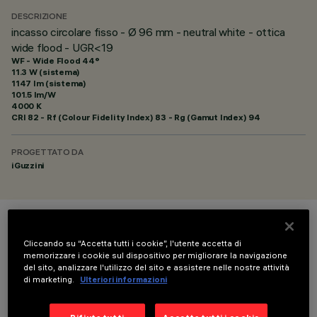
DESCRIZIONE
incasso circolare fisso - Ø 96 mm - neutral white - ottica
wide flood - UGR<19
WF - Wide Flood 44°
11.3 W (sistema)
1147 lm (sistema)
101.5 lm/W
4000 K
CRI
82
- Rf (Colour Fidelity Index) 83 - Rg (Gamut Index) 94
PROGETTATO DA
iGuzzini
COLORE
Cliccando su “Accetta tutti i cookie”, l'utente accetta di
memorizzare i cookie sul dispositivo per migliorare la navigazione
del sito, analizzare l'utilizzo del sito e assistere nelle nostre attività
di marketing.
Ulteriori informazioni