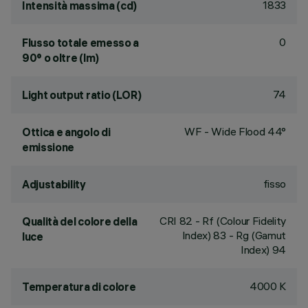
1833
Intensità massima (cd)
0
Flusso totale emesso a
90° o oltre (lm)
74
Light output ratio (LOR)
WF - Wide Flood 44°
Ottica e angolo di
emissione
fisso
Adjustability
CRI
82
- Rf (Colour Fidelity
Qualità del colore della
Index) 83 - Rg (Gamut
luce
Index) 94
4000 K
Temperatura di colore