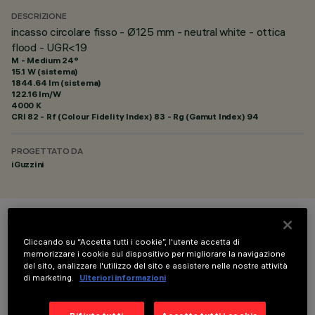
DESCRIZIONE
incasso circolare fisso - Ø125 mm - neutral white - ottica
flood - UGR<19
M - Medium 24°
15.1 W (sistema)
1844.64 lm (sistema)
122.16 lm/W
4000 K
CRI
82
- Rf (Colour Fidelity Index) 83 - Rg (Gamut Index) 94
PROGETTATO DA
iGuzzini
COLORE
Cliccando su “Accetta tutti i cookie”, l'utente accetta di
memorizzare i cookie sul dispositivo per migliorare la navigazione
del sito, analizzare l'utilizzo del sito e assistere nelle nostre attività
di marketing.
Ulteriori informazioni