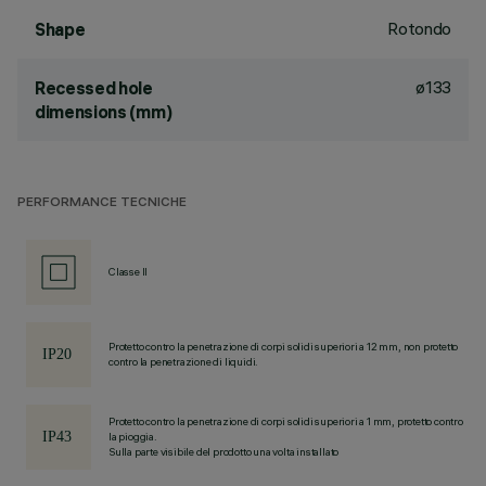
Rotondo
Shape
ø133
Recessed hole
dimensions (mm)
PERFORMANCE TECNICHE
Classe II
Protetto contro la penetrazione di corpi solidi superiori a 12 mm, non protetto
contro la penetrazione di liquidi.
Protetto contro la penetrazione di corpi solidi superiori a 1 mm, protetto contro
la pioggia.
Sulla parte visibile del prodotto una volta installato