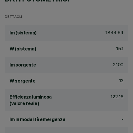
DETTAGLI
1844.64
lm (sistema)
15.1
W (sistema)
2100
lm sorgente
13
W sorgente
122.16
Efficienza luminosa
(valore reale)
-
lm in modalità emergenza