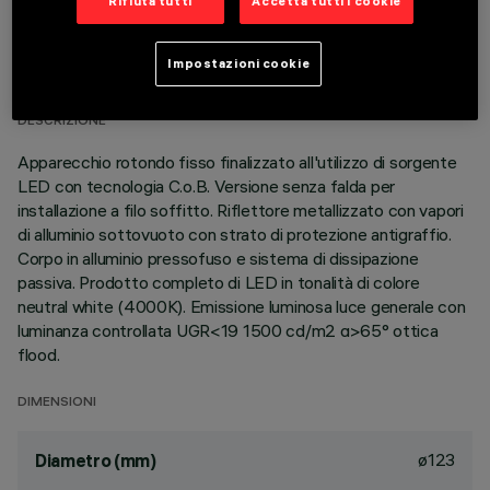
Rifiuta tutti
Accetta tutti i cookie
DATI TECNICI
Impostazioni cookie
ULTIMO AGGIORNAMENTO: 01/08/2026
DESCRIZIONE
Apparecchio rotondo fisso finalizzato all'utilizzo di sorgente
LED con tecnologia C.o.B. Versione senza falda per
installazione a filo soffitto. Riflettore metallizzato con vapori
di alluminio sottovuoto con strato di protezione antigraffio.
Corpo in alluminio pressofuso e sistema di dissipazione
passiva. Prodotto completo di LED in tonalità di colore
neutral white (4000K). Emissione luminosa luce generale con
luminanza controllata UGR<19 1500 cd/m2 α>65° ottica
flood.
DIMENSIONI
ø123
Diametro (mm)