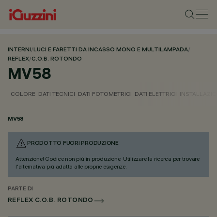
INTERNI
/
LUCI E FARETTI DA INCASSO MONO E MULTILAMPADA
/
REFLEX
/
C.O.B. ROTONDO
MV58
COLORE
DATI TECNICI
DATI FOTOMETRICI
DATI ELETTRICI
INSTALLAZI
MV58
PRODOTTO FUORI PRODUZIONE
Attenzione! Codice non più in produzione. Utilizzare la ricerca per trovare
l'alternativa più adatta alle proprie esigenze.
PARTE DI
REFLEX C.O.B. ROTONDO