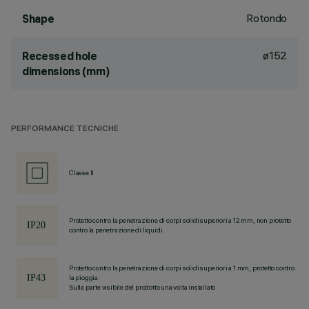
Rotondo
Shape
ø152
Recessed hole
dimensions (mm)
PERFORMANCE TECNICHE
Classe II
Protetto contro la penetrazione di corpi solidi superiori a 12 mm, non protetto
contro la penetrazione di liquidi.
Protetto contro la penetrazione di corpi solidi superiori a 1 mm, protetto contro
la pioggia.
Sulla parte visibile del prodotto una volta installato