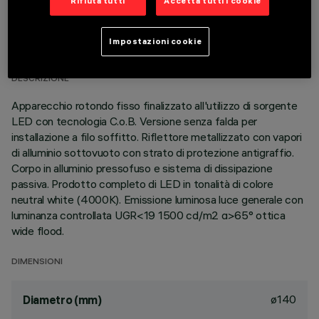
Rifiuta tutti
Accetta tutti i cookie
DATI TECNICI
Impostazioni cookie
ULTIMO AGGIORNAMENTO: 01/08/2026
DESCRIZIONE
Apparecchio rotondo fisso finalizzato all'utilizzo di sorgente
LED con tecnologia C.o.B. Versione senza falda per
installazione a filo soffitto. Riflettore metallizzato con vapori
di alluminio sottovuoto con strato di protezione antigraffio.
Corpo in alluminio pressofuso e sistema di dissipazione
passiva. Prodotto completo di LED in tonalità di colore
neutral white (4000K). Emissione luminosa luce generale con
luminanza controllata UGR<19 1500 cd/m2 α>65° ottica
wide flood.
DIMENSIONI
ø140
Diametro (mm)