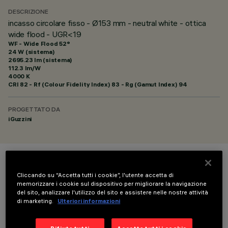
DESCRIZIONE
incasso circolare fisso - Ø153 mm - neutral white - ottica
wide flood - UGR<19
WF - Wide Flood 52°
24 W (sistema)
2695.23 lm (sistema)
112.3 lm/W
4000 K
CRI
82
- Rf (Colour Fidelity Index) 83 - Rg (Gamut Index) 94
PROGETTATO DA
iGuzzini
COLORE
Cliccando su “Accetta tutti i cookie”, l'utente accetta di
memorizzare i cookie sul dispositivo per migliorare la navigazione
del sito, analizzare l'utilizzo del sito e assistere nelle nostre attività
di marketing.
Ulteriori informazioni