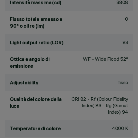
3808
Intensità massima (cd)
0
Flusso totale emesso a
90° o oltre (lm)
83
Light output ratio (LOR)
WF - Wide Flood 52°
Ottica e angolo di
emissione
fisso
Adjustability
CRI
82
- Rf (Colour Fidelity
Qualità del colore della
Index) 83 - Rg (Gamut
luce
Index) 94
4000 K
Temperatura di colore