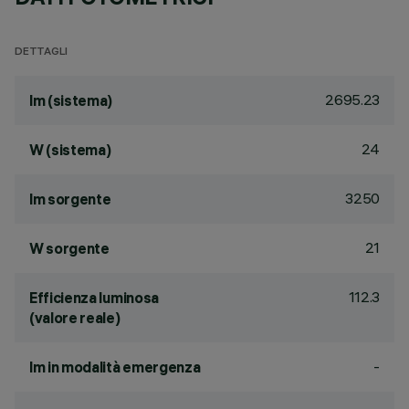
DETTAGLI
2695.23
lm (sistema)
24
W (sistema)
3250
lm sorgente
21
W sorgente
112.3
Efficienza luminosa
(valore reale)
-
lm in modalità emergenza