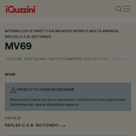
INTERNI
/
LUCI E FARETTI DA INCASSO MONO E MULTILAMPADA
/
REFLEX
/
C.O.B. ROTONDO
MV69
COLORE
DATI TECNICI
DATI FOTOMETRICI
DATI ELETTRICI
INSTALLAZI
MV69
PRODOTTO FUORI PRODUZIONE
Attenzione! Codice non più in produzione. Utilizzare la ricerca per trovare
l'alternativa più adatta alle proprie esigenze.
PARTE DI
REFLEX C.O.B. ROTONDO