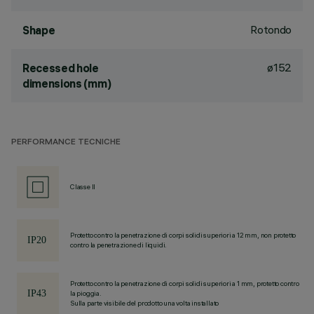
Rotondo
Shape
ø152
Recessed hole
dimensions (mm)
PERFORMANCE TECNICHE
Classe II
Protetto contro la penetrazione di corpi solidi superiori a 12 mm, non protetto
contro la penetrazione di liquidi.
Protetto contro la penetrazione di corpi solidi superiori a 1 mm, protetto contro
la pioggia.
Sulla parte visibile del prodotto una volta installato