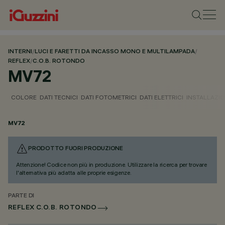
INTERNI
/
LUCI E FARETTI DA INCASSO MONO E MULTILAMPADA
/
REFLEX
/
C.O.B. ROTONDO
MV72
COLORE
DATI TECNICI
DATI FOTOMETRICI
DATI ELETTRICI
INSTALLAZI
MV72
PRODOTTO FUORI PRODUZIONE
Attenzione! Codice non più in produzione. Utilizzare la ricerca per trovare
l'alternativa più adatta alle proprie esigenze.
PARTE DI
REFLEX C.O.B. ROTONDO