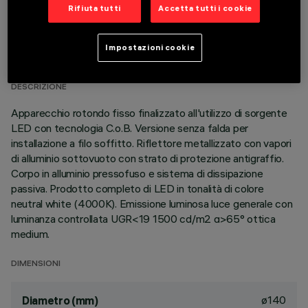
Rifiuta tutti
Accetta tutti i cookie
DATI TECNICI
Impostazioni cookie
ULTIMO AGGIORNAMENTO: 01/08/2026
DESCRIZIONE
Apparecchio rotondo fisso finalizzato all'utilizzo di sorgente
LED con tecnologia C.o.B. Versione senza falda per
installazione a filo soffitto. Riflettore metallizzato con vapori
di alluminio sottovuoto con strato di protezione antigraffio.
Corpo in alluminio pressofuso e sistema di dissipazione
passiva. Prodotto completo di LED in tonalità di colore
neutral white (4000K). Emissione luminosa luce generale con
luminanza controllata UGR<19 1500 cd/m2 α>65° ottica
medium.
DIMENSIONI
ø140
Diametro (mm)