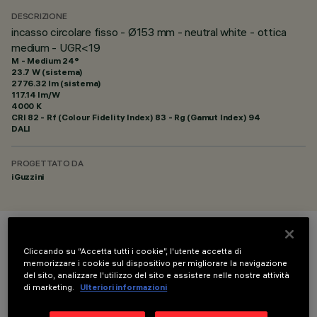
DESCRIZIONE
incasso circolare fisso - Ø153 mm - neutral white - ottica
medium - UGR<19
M - Medium 24°
23.7 W (sistema)
2776.32 lm (sistema)
117.14 lm/W
4000 K
CRI
82
- Rf (Colour Fidelity Index) 83 - Rg (Gamut Index) 94
DALI
PROGETTATO DA
iGuzzini
COLORE
Cliccando su “Accetta tutti i cookie”, l'utente accetta di
memorizzare i cookie sul dispositivo per migliorare la navigazione
del sito, analizzare l'utilizzo del sito e assistere nelle nostre attività
di marketing.
Ulteriori informazioni