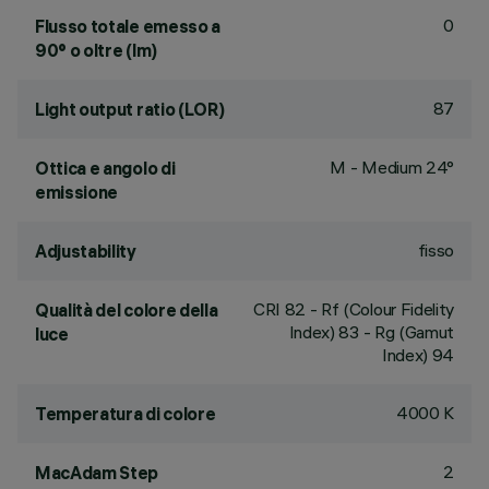
0
Flusso totale emesso a
90° o oltre (lm)
87
Light output ratio (LOR)
M - Medium 24°
Ottica e angolo di
emissione
fisso
Adjustability
CRI
82
- Rf (Colour Fidelity
Qualità del colore della
Index) 83 - Rg (Gamut
luce
Index) 94
4000 K
Temperatura di colore
2
MacAdam Step