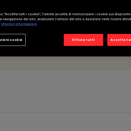
e flood - UGR<19
u “Accetta tutti i cookie”, l'utente accetta di memorizzare i cookie sul dispositi
a navigazione del sito, analizzare l'utilizzo del sito e assistere nelle nostre attivi
Ulteriori informazioni
zioni cookie
Rifiuta tutti
Accetta tut