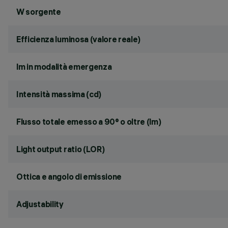
W sorgente
Efficienza luminosa (valore reale)
lm in modalità emergenza
Intensità massima (cd)
Flusso totale emesso a 90° o oltre (lm)
Light output ratio (LOR)
Ottica e angolo di emissione
Adjustability