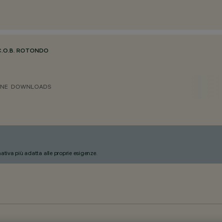
C.O.B. ROTONDO
ONE
DOWNLOADS
nativa più adatta alle proprie esigenze.