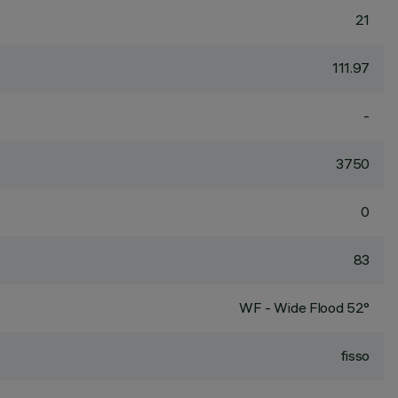
21
111.97
-
3750
0
83
WF - Wide Flood 52°
fisso