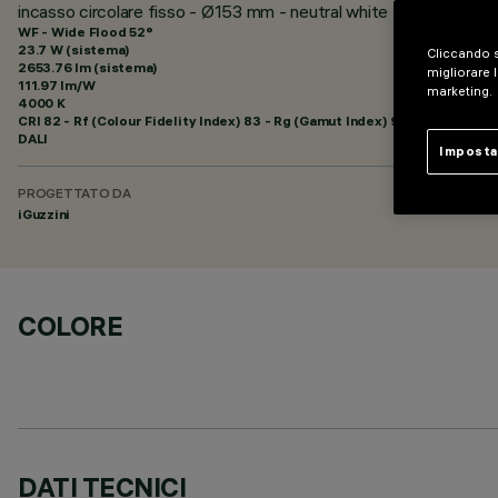
incasso circolare fisso - Ø153 mm - neutral white - ottica wid
WF - Wide Flood 52°
23.7 W (sistema)
Cliccando s
2653.76 lm (sistema)
migliorare l
111.97 lm/W
marketing.
4000 K
CRI
82
- Rf (Colour Fidelity Index) 83 - Rg (Gamut Index) 94
DALI
Imposta
PROGETTATO DA
iGuzzini
COLORE
DATI TECNICI