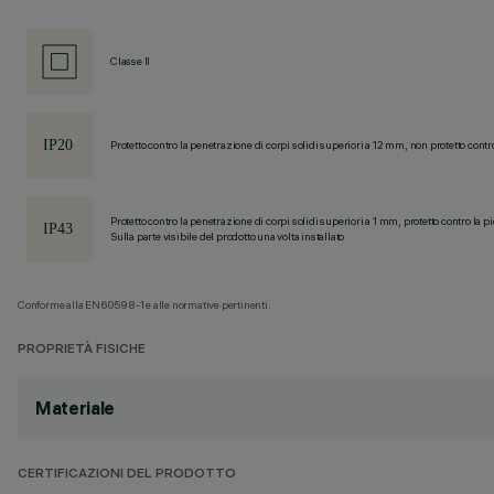
Classe II
Protetto contro la penetrazione di corpi solidi superiori a 12 mm, non protetto contr
Protetto contro la penetrazione di corpi solidi superiori a 1 mm, protetto contro la p
Sulla parte visibile del prodotto una volta installato
Conforme alla EN60598-1 e alle normative pertinenti.
PROPRIETÀ FISICHE
Materiale
CERTIFICAZIONI DEL PRODOTTO