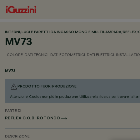
INTERNI
/
LUCI E FARETTI DA INCASSO MONO E MULTILAMPADA
/
REFLEX
/
MV73
COLORE
DATI TECNICI
DATI FOTOMETRICI
DATI ELETTRICI
INSTALLAZI
MV73
PRODOTTO FUORI PRODUZIONE
Attenzione! Codice non più in produzione. Utilizzare la ricerca per trovare l'alter
PARTE DI
REFLEX C.O.B. ROTONDO
DESCRIZIONE