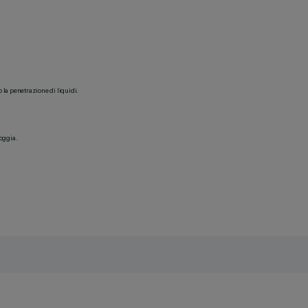
o la penetrazione di liquidi.
ioggia.