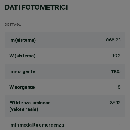
DATI FOTOMETRICI
DETTAGLI
868.23
lm (sistema)
10.2
W (sistema)
1100
lm sorgente
8
W sorgente
85.12
Efficienza luminosa
(valore reale)
-
lm in modalità emergenza