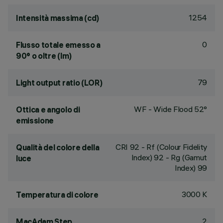
1254
Intensità massima (cd)
0
Flusso totale emesso a
90° o oltre (lm)
79
Light output ratio (LOR)
WF - Wide Flood 52°
Ottica e angolo di
emissione
CRI
92
- Rf (Colour Fidelity
Qualità del colore della
Index) 92 - Rg (Gamut
luce
Index) 99
3000 K
Temperatura di colore
2
MacAdam Step