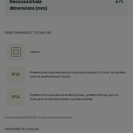
ø75
Recessed hole
dimensions (mm)
PERFORMANCE TECNICHE
Classe II
Protetto contro la penetrazione di corpi solidi superiori a 12 mm, non protetto
contro la penetrazione di liquidi.
Protetto contro la penetrazione della polvere, protetto contro gli spruzzi.
Sulla parte visibile del prodotto una volta installato
Conforme alla EN60598-1 e alle normative pertinenti.
PROPRIETÀ FISICHE