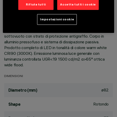
Rifiuta tutti
Accetta tutti i cookie
DESCRIZIONE
Apparecchio rotondo fisso finalizzato all'utilizzo di sorgente
Impostazioni cookie
LED con tecnologia C.o.B. Versione con falda per installazione
ad appoggio. Riflettore metallizzato con vapori di alluminio
sottovuoto con strato di protezione antigraffio. Corpo in
alluminio pressofuso e sistema di dissipazione passiva.
Prodotto completo di LED in tonalità di colore warm white
CRI90 (3000K). Emissione luminosa luce generale con
luminanza controllata UGR<19 1500 cd/m2 α>65° ottica
wide flood.
DIMENSIONI
ø82
Diametro (mm)
Rotondo
Shape