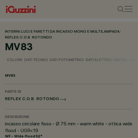
INTERNI
/
LUCI E FARETTI DA INCASSO MONO E MULTILAMPADA
/
REFLEX
/
C.O.B. ROTONDO
MV83
COLORE
DATI TECNICI
DATI FOTOMETRICI
DATI ELETTRICI
INSTALLAZI
MV83
PARTE DI
REFLEX C.O.B. ROTONDO
DESCRIZIONE
incasso circolare fisso - Ø 75 mm - warm white - ottica wide
flood - UGR<19
WF - Wide Flood 52°