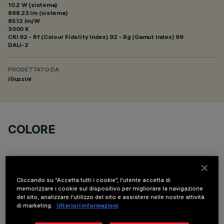
10.2 W (sistema)
868.23 lm (sistema)
85.12 lm/W
3000 K
CRI
92
- Rf (Colour Fidelity Index) 92 - Rg (Gamut Index) 99
DALI-2
PROGETTATO DA
iGuzzini
COLORE
Cliccando su “Accetta tutti i cookie”, l'utente accetta di
memorizzare i cookie sul dispositivo per migliorare la navigazione
del sito, analizzare l'utilizzo del sito e assistere nelle nostre attività
DATI TECNICI
di marketing.
Ulteriori informazioni
ULTIMO AGGIORNAMENTO: 07/08/2026