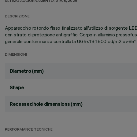
ULTIMO AGGIORNAMENTO: 01/08/2026
DESCRIZIONE
Apparecchio rotondo fisso finalizzato all'utilizzo di sorgente LE
con strato di protezione antigraffio. Corpo in alluminio pressof
generale con luminanza controllata UGR<19 1500 cd/m2 α>65° o
DIMENSIONI
Diametro (mm)
Shape
Recessed hole dimensions (mm)
PERFORMANCE TECNICHE