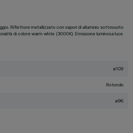
ggio. Riflettore metallizzato con vapori di alluminio sottovuoto
tonalità di colore warm white (3000K). Emissione luminosa luce
ø109
Rotondo
ø96