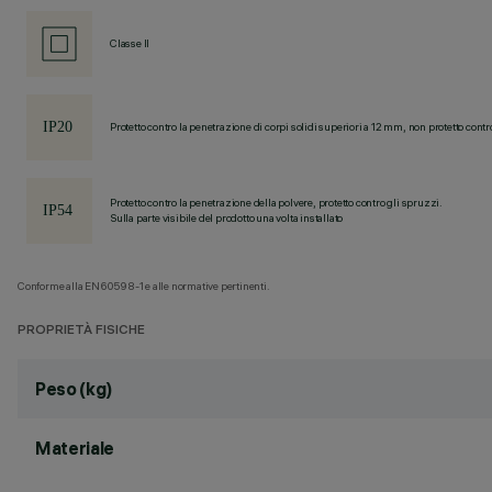
Classe II
Protetto contro la penetrazione di corpi solidi superiori a 12 mm, non protetto contr
Protetto contro la penetrazione della polvere, protetto contro gli spruzzi.
Sulla parte visibile del prodotto una volta installato
Conforme alla EN60598-1 e alle normative pertinenti.
PROPRIETÀ FISICHE
Peso (kg)
Materiale