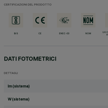
CERTIFICAZIONI DEL PRODOTTO
UK 
BIS
CE
ENEC-03
NOM
A
DATI FOTOMETRICI
DETTAGLI
lm (sistema)
W (sistema)