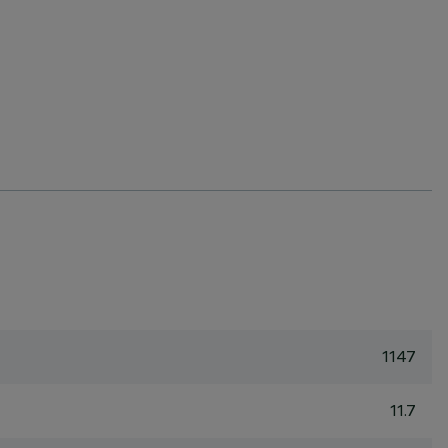
1147
11.7