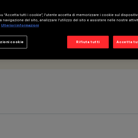
flood -UGR<19
u “Accetta tutti i cookie”, l'utente accetta di memorizzare i cookie sul dispositi
a navigazione del sito, analizzare l'utilizzo del sito e assistere nelle nostre attivi
Ulteriori informazioni
zioni cookie
Rifiuta tutti
Accetta tut