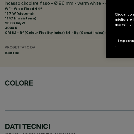
incasso circolare fisso - Ø 96 mm - warm white - ottica wide 
WF - Wide Flood 44°
11.7 W (sistema)
Cliccando s
1147 lm (sistema)
migliorare l
98.03 lm/W
marketing.
3000 K
CRI
82
- Rf (Colour Fidelity Index) 84 - Rg (Gamut Index) 95
Imposta
PROGETTATO DA
iGuzzini
COLORE
DATI TECNICI