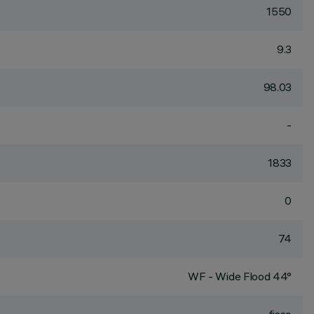
1550
9.3
98.03
-
1833
0
74
WF - Wide Flood 44°