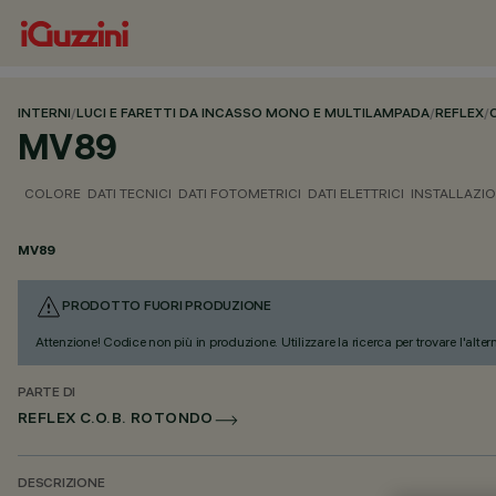
INTERNI
/
LUCI E FARETTI DA INCASSO MONO E MULTILAMPADA
/
REFLEX
/
MV89
COLORE
DATI TECNICI
DATI FOTOMETRICI
DATI ELETTRICI
INSTALLAZI
MV89
PRODOTTO FUORI PRODUZIONE
Attenzione! Codice non più in produzione. Utilizzare la ricerca per trovare l'alter
PARTE DI
REFLEX C.O.B. ROTONDO
DESCRIZIONE