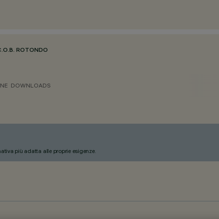
C.O.B. ROTONDO
ONE
DOWNLOADS
nativa più adatta alle proprie esigenze.