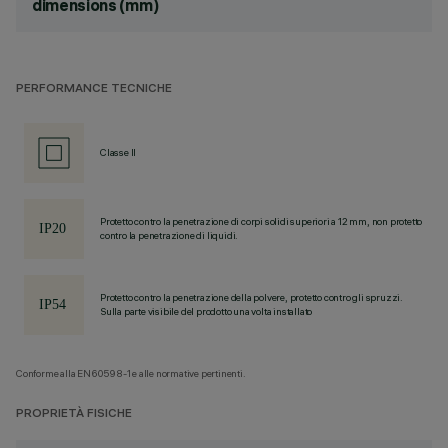
dimensions (mm)
PERFORMANCE TECNICHE
Classe II
Protetto contro la penetrazione di corpi solidi superiori a 12 mm, non protetto
contro la penetrazione di liquidi.
Protetto contro la penetrazione della polvere, protetto contro gli spruzzi.
Sulla parte visibile del prodotto una volta installato
Conforme alla EN60598-1 e alle normative pertinenti.
PROPRIETÀ FISICHE