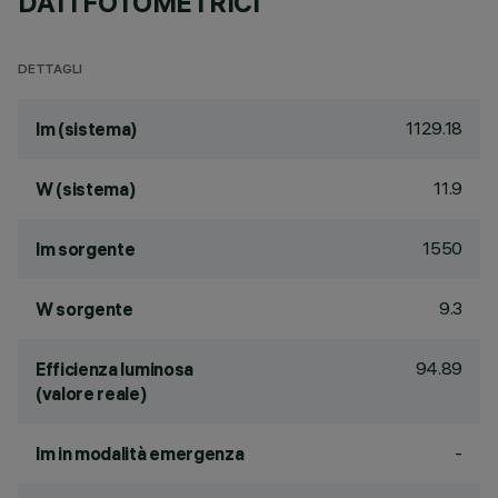
DATI FOTOMETRICI
DETTAGLI
1129.18
lm (sistema)
11.9
W (sistema)
1550
lm sorgente
9.3
W sorgente
94.89
Efficienza luminosa
(valore reale)
-
lm in modalità emergenza