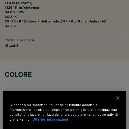
11.9 W (sistema)
1129.18 lm (sistema)
94.89 lm/W
3000 K
CRI
82
- Rf (Colour Fidelity Index) 84 - Rg (Gamut Index) 95
DALI-2
PROGETTATO DA
iGuzzini
COLORE
Cliccando su “Accetta tutti i cookie”, l'utente accetta di
memorizzare i cookie sul dispositivo per migliorare la navigazione
DATI TECNICI
del sito, analizzare l'utilizzo del sito e assistere nelle nostre attività
di marketing.
Ulteriori informazioni
ULTIMO AGGIORNAMENTO: 05/08/2026