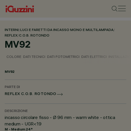
INTERNI
/
LUCI E FARETTI DA INCASSO MONO E MULTILAMPADA
/
REFLEX
/
C.O.B. ROTONDO
MV92
COLORE
DATI TECNICI
DATI FOTOMETRICI
DATI ELETTRICI
INSTALLAZI
MV92
PARTE DI
REFLEX C.O.B. ROTONDO
DESCRIZIONE
incasso circolare fisso - Ø 96 mm - warm white - ottica
medium - UGR<19
M - Medium 24°