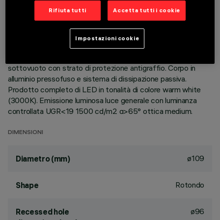
Rifiuta tutti
Accetta tutti i cookie
DESCRIZIONE
Apparecchio rotondo fisso finalizzato all'utilizzo di sorgente
Impostazioni cookie
LED con tecnologia C.o.B. Versione con falda per installazione
ad appoggio. Riflettore metallizzato con vapori di alluminio
sottovuoto con strato di protezione antigraffio. Corpo in
alluminio pressofuso e sistema di dissipazione passiva.
Prodotto completo di LED in tonalità di colore warm white
(3000K). Emissione luminosa luce generale con luminanza
controllata UGR<19 1500 cd/m2 α>65° ottica medium.
DIMENSIONI
ø109
Diametro (mm)
Rotondo
Shape
ø96
Recessed hole