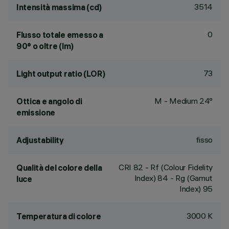
3514
Intensità massima (cd)
0
Flusso totale emesso a
90° o oltre (lm)
73
Light output ratio (LOR)
M - Medium 24°
Ottica e angolo di
emissione
fisso
Adjustability
CRI
82
- Rf (Colour Fidelity
Qualità del colore della
Index) 84 - Rg (Gamut
luce
Index) 95
3000 K
Temperatura di colore