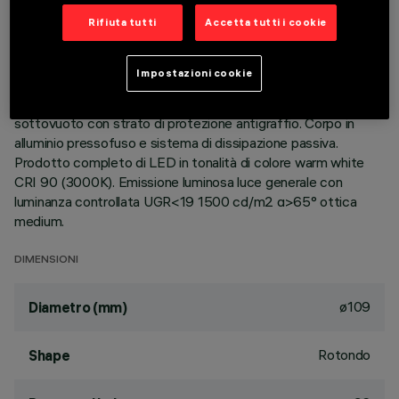
Rifiuta tutti
Accetta tutti i cookie
DESCRIZIONE
Apparecchio rotondo fisso finalizzato all'utilizzo di sorgente
Impostazioni cookie
LED con tecnologia C.o.B. Versione con falda per installazione
ad appoggio. Riflettore metallizzato con vapori di alluminio
sottovuoto con strato di protezione antigraffio. Corpo in
alluminio pressofuso e sistema di dissipazione passiva.
Prodotto completo di LED in tonalità di colore warm white
CRI 90 (3000K). Emissione luminosa luce generale con
luminanza controllata UGR<19 1500 cd/m2 α>65° ottica
medium.
DIMENSIONI
ø109
Diametro (mm)
Rotondo
Shape