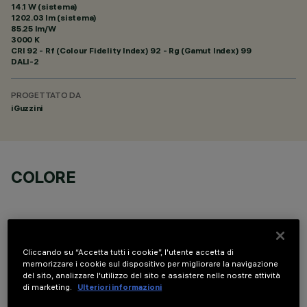
14.1 W (sistema)
1202.03 lm (sistema)
85.25 lm/W
3000 K
CRI
92
- Rf (Colour Fidelity Index) 92 - Rg (Gamut Index) 99
DALI-2
PROGETTATO DA
iGuzzini
COLORE
Cliccando su “Accetta tutti i cookie”, l'utente accetta di
memorizzare i cookie sul dispositivo per migliorare la navigazione
DATI TECNICI
del sito, analizzare l'utilizzo del sito e assistere nelle nostre attività
di marketing.
Ulteriori informazioni
ULTIMO AGGIORNAMENTO: 05/08/2026