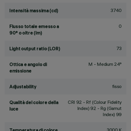
3740
Intensità massima (cd)
0
Flusso totale emesso a
90° o oltre (lm)
73
Light output ratio (LOR)
M - Medium 24°
Ottica e angolo di
emissione
fisso
Adjustability
CRI
92
- Rf (Colour Fidelity
Qualità del colore della
Index) 92 - Rg (Gamut
luce
Index) 99
3000 K
Temperatura di colore