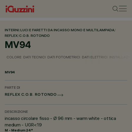
INTERNI
/
LUCI E FARETTI DA INCASSO MONO E MULTILAMPADA
/
REFLEX
/
C.O.B. ROTONDO
MV94
COLORE
DATI TECNICI
DATI FOTOMETRICI
DATI ELETTRICI
INSTALLAZI
MV94
PARTE DI
REFLEX C.O.B. ROTONDO
DESCRIZIONE
incasso circolare fisso - Ø 96 mm - warm white - ottica
medium - UGR<19
M - Medium 24°