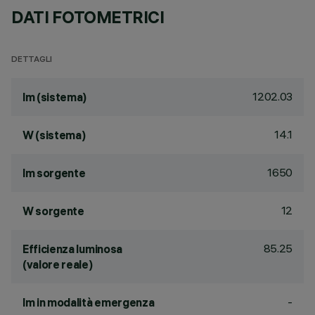
DATI FOTOMETRICI
DETTAGLI
1202.03
lm (sistema)
14.1
W (sistema)
1650
lm sorgente
12
W sorgente
85.25
Efficienza luminosa
(valore reale)
-
lm in modalità emergenza