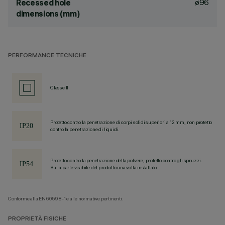
ø96
Recessed hole
dimensions (mm)
PERFORMANCE TECNICHE
Classe II
Protetto contro la penetrazione di corpi solidi superiori a 12 mm, non protetto
contro la penetrazione di liquidi.
Protetto contro la penetrazione della polvere, protetto contro gli spruzzi.
Sulla parte visibile del prodotto una volta installato
Conforme alla EN60598-1 e alle normative pertinenti.
PROPRIETÀ FISICHE